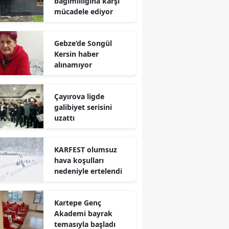
bağımlılığına karşı
mücadele ediyor
Mersin
İstanbul
Gebze’de Songül
Kersin haber
İzmir
alınamıyor
Kars
Çayırova ligde
Kastamonu
galibiyet serisini
uzattı
Kayseri
Kırklareli
KARFEST olumsuz
hava koşulları
Kırşehir
nedeniyle ertelendi
Kocaeli
Kartepe Genç
Konya
Akademi bayrak
Kütahya
temasıyla başladı