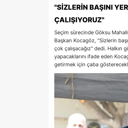
"SIZLERIN BAŞINI YE
ÇALIŞIYORUZ"
Seçim sürecinde Göksu Mahalle
Başkan Kocagöz, "Sizlerin başı
çok çalışacağız" dedi. Halkın g
yapacaklarını ifade eden Kocag
getirmek için çaba gösterecekle