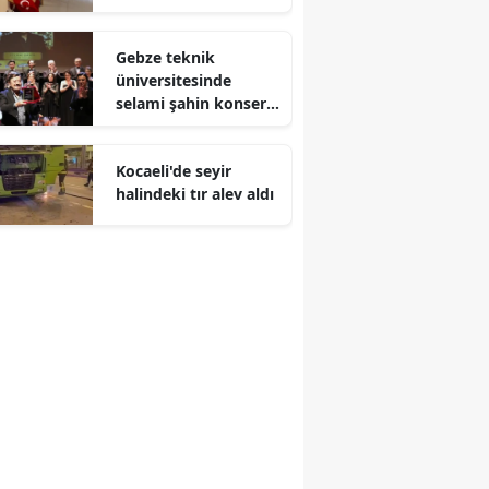
Malatya
Gebze teknik
Manisa
üniversitesinde
selami şahin konseri
Kahramanmaraş
coşkuyla karşılandı
Mardin
Kocaeli'de seyir
halindeki tır alev aldı
Muğla
Muş
Nevşehir
Niğde
Ordu
Rize
Sakarya