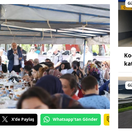
G
Ko
kat
G
X'de Paylaş
Whatsapp'tan Gönder