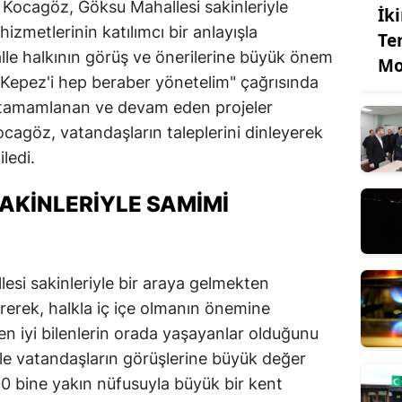
Kocagöz, Göksu Mahallesi sakinleriyle
İk
izmetlerinin katılımcı bir anlayışla
Te
lle halkının görüş ve önerilerine büyük önem
Mo
 "Kepez'i hep beraber yönetelim" çağrısında
 tamamlanan ve devam eden projeler
cagöz, vatandaşların taleplerini dinleyerek
ledi.
AKINLERIYLE SAMIMI
si sakinleriyle bir araya gelmekten
erek, halkla iç içe olmanın önemine
en iyi bilenlerin orada yaşayanlar olduğunu
e vatandaşların görüşlerine büyük değer
 700 bine yakın nüfusuyla büyük bir kent