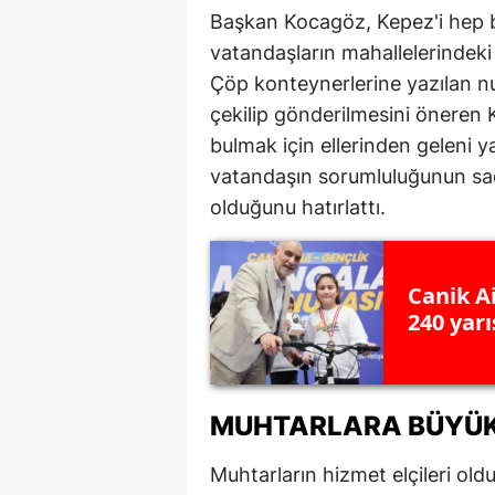
Başkan Kocagöz, Kepez'i hep 
vatandaşların mahallelerindeki s
Çöp konteynerlerine yazılan num
çekilip gönderilmesini öneren
bulmak için ellerinden geleni 
vatandaşın sorumluluğunun sa
olduğunu hatırlattı.
Canik A
240 yar
MUHTARLARA BÜYÜK
Muhtarların hizmet elçileri o