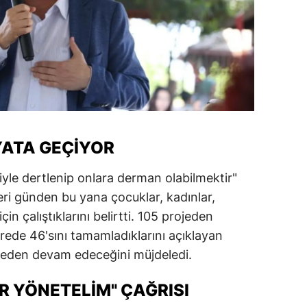
YATA GEÇIYOR
riyle dertlenip onlara derman olabilmektir"
ri günden bu yana çocuklar, kadınlar,
çin çalıştıklarını belirtti. 105 projeden
ürede 46'sını tamamladıklarını açıklayan
meden devam edeceğini müjdeledi.
ER YÖNETELIM" ÇAĞRISI