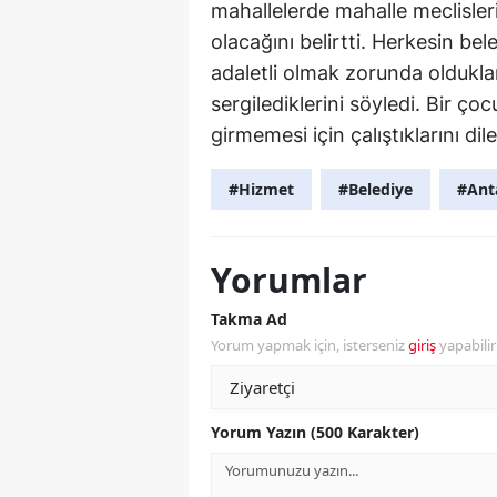
mahallelerde mahalle meclisleri
olacağını belirtti. Herkesin be
adaletli olmak zorunda olduklar
sergilediklerini söyledi. Bir ç
girmemesi için çalıştıklarını dile
#Hizmet
#Belediye
#Ant
Yorumlar
Takma Ad
Yorum yapmak için, isterseniz
giriş
yapabili
Yorum Yazın (500 Karakter)