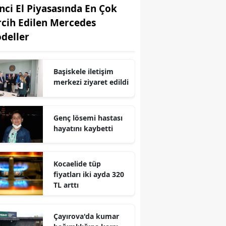
inci El Piyasasında En Çok
Edirne
rcih Edilen Mercedes
Elazığ
deller
Erzincan
Başiskele iletişim
Erzurum
merkezi ziyaret edildi
Eskişehir
Gaziantep
Genç lösemi hastası
hayatını kaybetti
Giresun
Gümüşhane
Kocaelide tüp
fiyatları iki ayda 320
Hakkari
TL arttı
Hatay
Çayırova'da kumar
Isparta