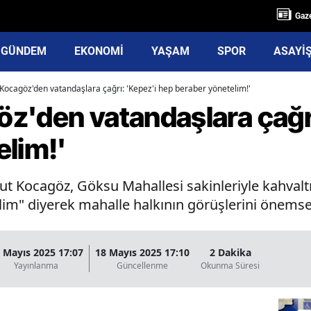
Gaze
GÜNDEM
EKONOMİ
YAŞAM
SPOR
ASAYİ
Kocagöz'den vatandaşlara çağrı: 'Kepez'i hep beraber yönetelim!'
z'den vatandaşlara çağrı
elim!'
t Kocagöz, Göksu Mahallesi sakinleriyle kahvalt
m" diyerek mahalle halkının görüşlerini önemsediği
 Mayıs 2025 17:07
18 Mayıs 2025 17:10
2 Dakika
Yayınlanma
Güncellenme
Okunma Süresi