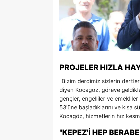
PROJELER HIZLA HA
"Bizim derdimiz sizlerin dertle
diyen Kocagöz, göreve geldikle
gençler, engelliler ve emekliler i
53'üne başladıklarını ve kısa s
Kocagöz, hizmetlerin hız kes
"KEPEZ'I HEP BERAB