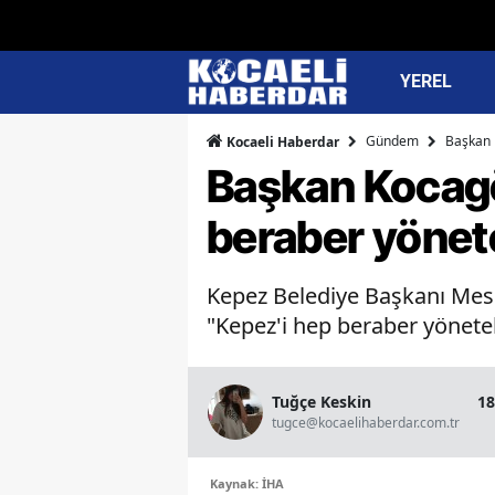
YEREL
Gündem
Başkan 
Kocaeli Haberdar
Başkan Kocagö
beraber yönet
Kepez Belediye Başkanı Mesu
"Kepez'i hep beraber yöneteli
Tuğçe Keskin
18
tugce@kocaelihaberdar.com.tr
Kaynak: İHA