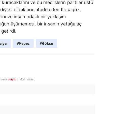
 kuracaklarını ve bu meclislerin partiler üstü
lediyesi olduklarını ifade eden Kocagöz,
ını ve insan odaklı bir yaklaşım
ocuğun üşümemesi, bir insanın yatağa aç
 getirdi.
alya
#Kepez
#Göksu
r veya
kayıt
olabilirsiniz.