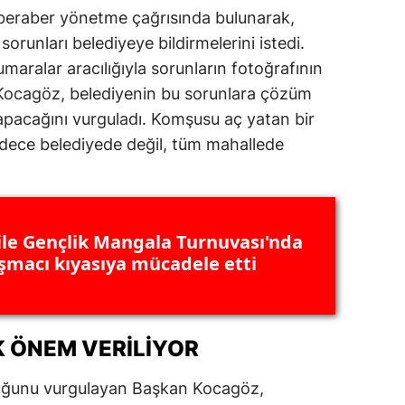
beraber yönetme çağrısında bulunarak,
orunları belediyeye bildirmelerini istedi.
aralar aracılığıyla sorunların fotoğrafının
 Kocagöz, belediyenin bu sorunlara çözüm
yapacağını vurguladı. Komşusu aç yatan bir
dece belediyede değil, tüm mahallede
ile Gençlik Mangala Turnuvası'nda
ışmacı kıyasıya mücadele etti
 ÖNEM VERILIYOR
lduğunu vurgulayan Başkan Kocagöz,