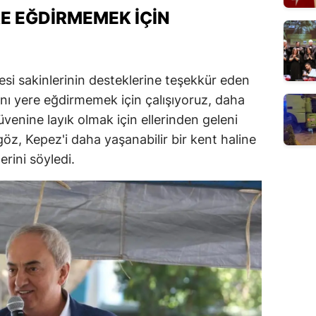
RE EĞDIRMEMEK İÇIN
si sakinlerinin desteklerine teşekkür eden
nı yere eğdirmemek için çalışıyoruz, daha
üvenine layık olmak için ellerinden geleni
öz, Kepez'i daha yaşanabilir bir kent haline
rini söyledi.