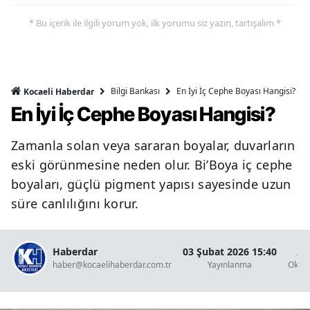
* Bu içerik ile ilgili yorum yok, ilk yorumu siz yazın, tartışalım *
Bilgi Bankası
En İyi İç Cephe Boyası Hangisi?
Kocaeli Haberdar
En İyi İç Cephe Boyası Hangisi?
Zamanla solan veya sararan boyalar, duvarların
eski görünmesine neden olur. Bi’Boya iç cephe
boyaları, güçlü pigment yapısı sayesinde uzun
süre canlılığını korur.
Haberdar
03 Şubat 2026 15:40
2 
haber@kocaelihaberdar.com.tr
Yayınlanma
Okun