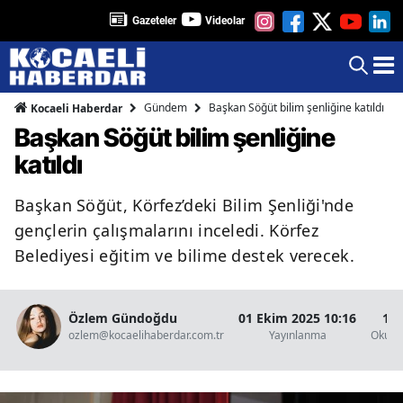
Gazeteler
Videolar
Gündem
Başkan Söğüt bilim şenliğine katıldı
Kocaeli Haberdar
Başkan Söğüt bilim şenliğine
katıldı
Başkan Söğüt, Körfez’deki Bilim Şenliği'nde
gençlerin çalışmalarını inceledi. Körfez
Belediyesi eğitim ve bilime destek verecek.
Özlem Gündoğdu
01 Ekim 2025 10:16
1 D
ozlem@kocaelihaberdar.com.tr
Yayınlanma
Okunm