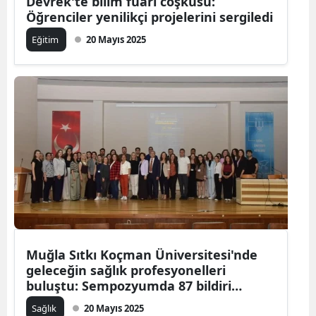
Devrek'te bilim fuarı coşkusu:
Öğrenciler yenilikçi projelerini sergiledi
Eğitim
20 Mayıs 2025
Muğla Sıtkı Koçman Üniversitesi'nde
geleceğin sağlık profesyonelleri
buluştu: Sempozyumda 87 bildiri
sunuldu!
Sağlık
20 Mayıs 2025