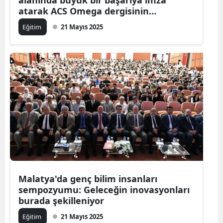
atarak ACS Omega dergisinin
kapağında yer aldı!
Eğitim
21 Mayıs 2025
Malatya'da genç bilim insanları
sempozyumu: Geleceğin inovasyonları
burada şekilleniyor
Eğitim
21 Mayıs 2025