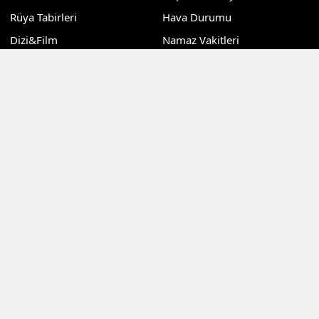
Rüya Tabirleri
Hava Durumu
Dizi&Film
Namaz Vakitleri
Teknoloji
Puan Durumu
Sağlık
Nöbetçi Eczaneler
Dünya
Günlük Gazeteler
Kadın
Sitemizdeki dış bağlantılar referans amaçlıdır, dış
bağlantıların içeriklerinden kuruluşumuz sorumlu değildir
©Copyright 2024 Kocaeli Haberdar Gazetesi Tüm Hakları
Saklıdır
RSS
Copyright © 2026 . Her hakkı saklıdır.