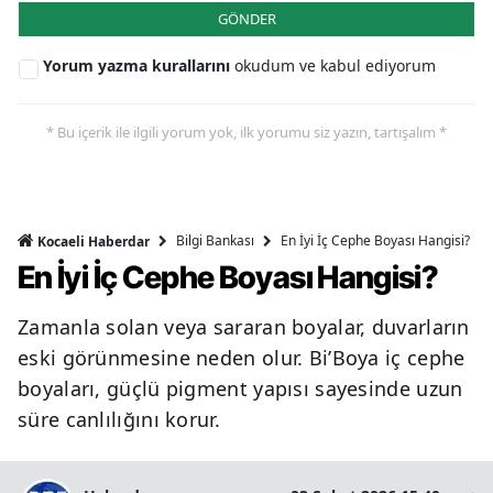
GÖNDER
Yorum yazma kurallarını
okudum ve kabul ediyorum
* Bu içerik ile ilgili yorum yok, ilk yorumu siz yazın, tartışalım *
Bilgi Bankası
En İyi İç Cephe Boyası Hangisi?
Kocaeli Haberdar
En İyi İç Cephe Boyası Hangisi?
Zamanla solan veya sararan boyalar, duvarların
eski görünmesine neden olur. Bi’Boya iç cephe
boyaları, güçlü pigment yapısı sayesinde uzun
süre canlılığını korur.