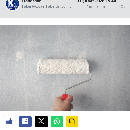
Haberdar
03 Şubat 2026 15:40
2 
haber@kocaelihaberdar.com.tr
Yayınlanma
Okun