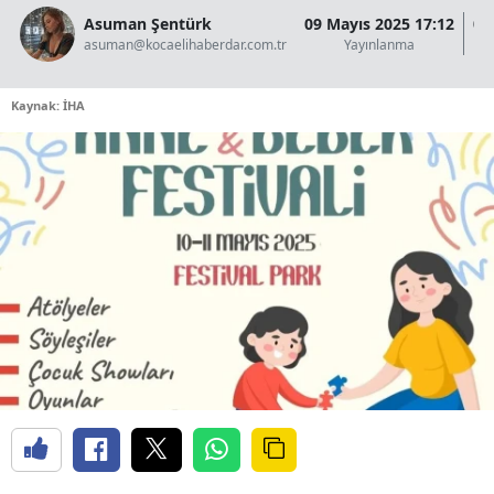
Asuman Şentürk
09 Mayıs 2025 17:12
09
asuman@kocaelihaberdar.com.tr
Yayınlanma
Kaynak: İHA