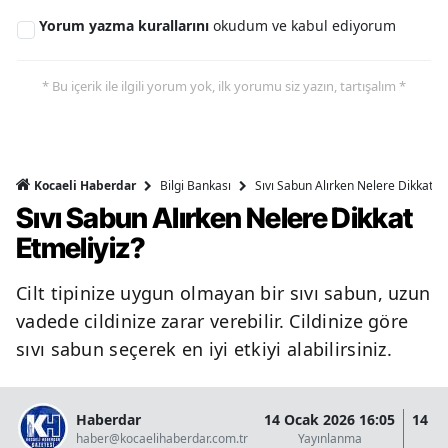
Yorum yazma kurallarını
okudum ve kabul ediyorum
* Bu içerik ile ilgili yorum yok, ilk yorumu siz yazın, tartışalım *
Bilgi Bankası
Sıvı Sabun Alırken Nelere Dikkat Et
Kocaeli Haberdar
Sıvı Sabun Alırken Nelere Dikkat
Etmeliyiz?
Cilt tipinize uygun olmayan bir sıvı sabun, uzun
vadede cildinize zarar verebilir. Cildinize göre
sıvı sabun seçerek en iyi etkiyi alabilirsiniz.
Haberdar
14 Ocak 2026 16:05
14 O
haber@kocaelihaberdar.com.tr
Yayınlanma
G