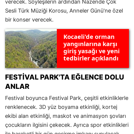
verecek. Söyleşilerin ardından Nazende Çok
Sesli Türk Müziği Korosu, Anneler Günü'ne özel
bir konser verecek.
Kocaeli'de orman
yangınlarına karşı
giriş yasağı ve yeni
tedbirler açıklandı
FESTIVAL PARK'TA EĞLENCE DOLU
ANLAR
Festival boyunca Festival Park, çeşitli etkinliklerle
renklenecek. 3D yüz boyama etkinliği, kortej
ekibi alan etkinliği, maskot ve animasyon şovları
çocukların ilgisini çekecek. Ayrıca spor etkinlikleri
ile hareketli bir gün geçirme imkanı sunulacak.