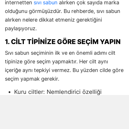
internetten
sıvı sabun
alırken çok sayıda marka
olduğunu görmüşüzdür. Bu rehberde, sıvı sabun
alırken nelere dikkat etmeniz gerektiğini
paylaşıyoruz.
1. CILT TIPINIZE GÖRE SEÇIM YAPIN
Sıvı sabun seçiminin ilk ve en önemli adımı cilt
tipinize göre seçim yapmaktır. Her cilt aynı
içeriğe aynı tepkiyi vermez. Bu yüzden cilde göre
seçim yapmak gerekir.
Kuru ciltler: Nemlendirici özelliği
yüksek, gliserin veya doğal yağlar
içeren sıvı sabunlar tercih edilmelidir.
Aksi halde ciltte kuruma, gerginlik ve
pullanma görülebilir.