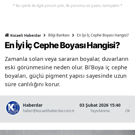
* Bu içerik ile ilgili yorum yok, ilk yorumu siz yazın, tartışalım *
Bilgi Bankası
En İyi İç Cephe Boyası Hangisi?
Kocaeli Haberdar
En İyi İç Cephe Boyası Hangisi?
Zamanla solan veya sararan boyalar, duvarların
eski görünmesine neden olur. Bi’Boya iç cephe
boyaları, güçlü pigment yapısı sayesinde uzun
süre canlılığını korur.
Haberdar
03 Şubat 2026 15:40
2 
haber@kocaelihaberdar.com.tr
Yayınlanma
Okun