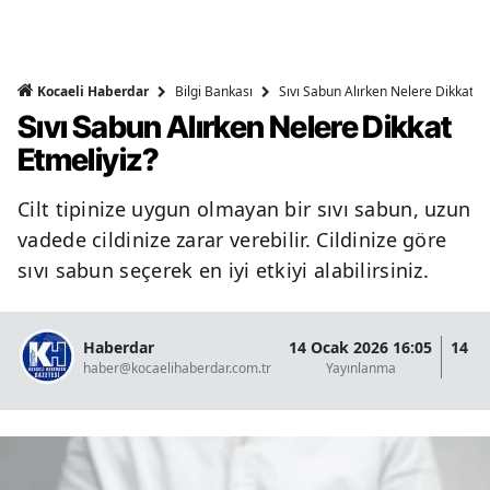
Bilgi Bankası
Sıvı Sabun Alırken Nelere Dikkat Et
Kocaeli Haberdar
Sıvı Sabun Alırken Nelere Dikkat
Etmeliyiz?
Cilt tipinize uygun olmayan bir sıvı sabun, uzun
vadede cildinize zarar verebilir. Cildinize göre
sıvı sabun seçerek en iyi etkiyi alabilirsiniz.
Haberdar
14 Ocak 2026 16:05
14 O
haber@kocaelihaberdar.com.tr
Yayınlanma
G