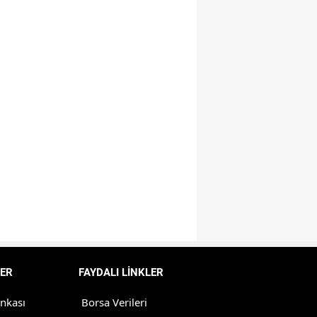
Samsun
Siirt
Sinop
Sivas
Tekirdağ
Tokat
Trabzon
Tunceli
Şanlıurfa
ER
FAYDALI LİNKLER
Uşak
ankası
Borsa Verileri
Van