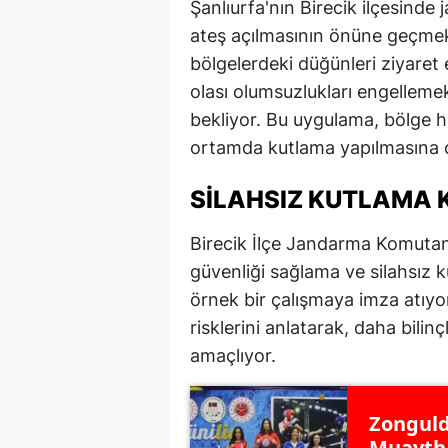
Şanlıurfa'nın Birecik ilçesinde
ateş açılmasının önüne geçmek
bölgelerdeki düğünleri ziyaret e
olası olumsuzlukları engellem
bekliyor. Bu uygulama, bölge ha
ortamda kutlama yapılmasına o
SILAHSIZ KUTLAMA 
Birecik İlçe Jandarma Komutanl
güvenliği sağlama ve silahsız 
örnek bir çalışmaya imza atıyor
risklerini anlatarak, daha bilin
amaçlıyor.
Zonguld
Muaytha