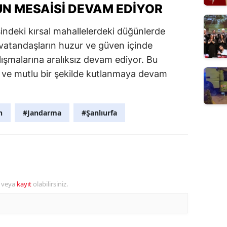
N MESAISI DEVAM EDIYOR
sindeki kırsal mahallelerdeki düğünlerde
, vatandaşların huzur ve güven içinde
lışmalarına aralıksız devam ediyor. Bu
 ve mutlu bir şekilde kutlanmaya devam
n
#Jandarma
#Şanlıurfa
r veya
kayıt
olabilirsiniz.