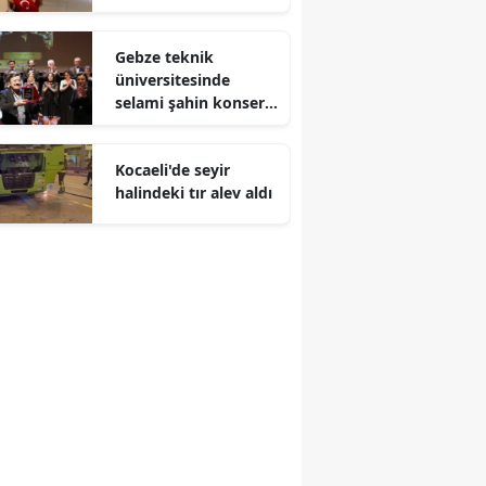
Malatya
Gebze teknik
Manisa
üniversitesinde
selami şahin konseri
Kahramanmaraş
coşkuyla karşılandı
Mardin
Kocaeli'de seyir
halindeki tır alev aldı
Muğla
Muş
Nevşehir
Niğde
Ordu
Rize
Sakarya