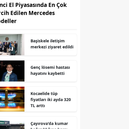
inci El Piyasasında En Çok
Edirne
rcih Edilen Mercedes
Elazığ
deller
Erzincan
Başiskele iletişim
Erzurum
merkezi ziyaret edildi
Eskişehir
Gaziantep
Genç lösemi hastası
hayatını kaybetti
Giresun
Gümüşhane
Kocaelide tüp
fiyatları iki ayda 320
Hakkari
TL arttı
Hatay
Çayırova'da kumar
Isparta