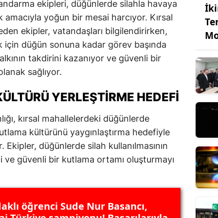
 jandarma ekipleri, düğünlerde silahla havaya
İk
 amacıyla yoğun bir mesai harcıyor. Kırsal
Te
den ekipler, vatandaşları bilgilendirirken,
Mo
ek için düğün sonuna kadar görev başında
lkının takdirini kazanıyor ve güvenli bir
lanak sağlıyor.
KÜLTÜRÜ YERLEŞTIRME HEDEFI
ığı, kırsal mahallelerdeki düğünlerde
kutlama kültürünü yaygınlaştırma hedefiyle
. Ekipler, düğünlerde silah kullanılmasının
çli ve güvenli bir kutlama ortamı oluşturmayı
aklı öğrenci Sude Nur Basancı,
i Türkiye şampiyonu! Başarılarıyla