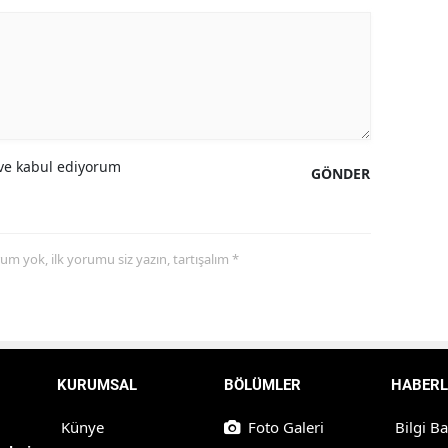
e kabul ediyorum
GÖNDER
yorum yok, ilk yorumu siz yazın, tartışalım *
KURUMSAL
BÖLÜMLER
HABERL
Künye
Foto Galeri
Bilgi B