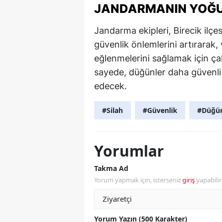
JANDARMANIN YOĞU
Jandarma ekipleri, Birecik ilçe
güvenlik önlemlerini artırarak
eğlenmelerini sağlamak için ça
sayede, düğünler daha güvenli
edecek.
#Silah
#Güvenlik
#Düğü
Yorumlar
Takma Ad
Yorum yapmak için, isterseniz
giriş
yapabili
Yorum Yazın (500 Karakter)