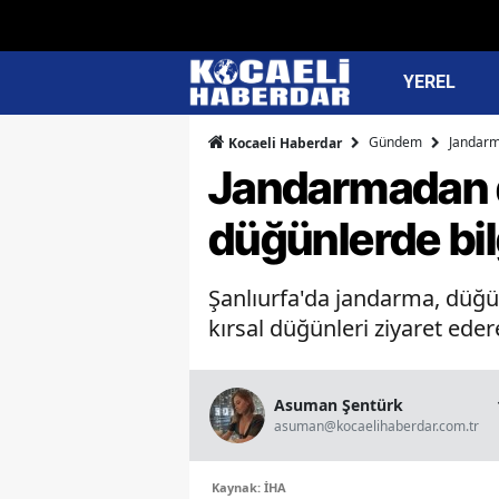
YEREL
Gündem
Jandarm
Kocaeli Haberdar
Jandarmadan d
düğünlerde bil
Şanlıurfa'da jandarma, düğün
kırsal düğünleri ziyaret eder
Asuman Şentürk
asuman@kocaelihaberdar.com.tr
Kaynak: İHA