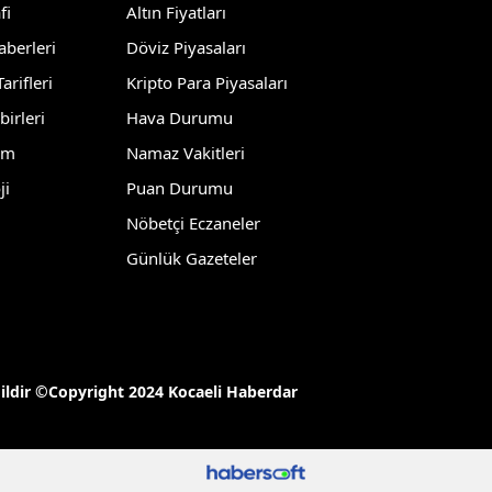
fi
Altın Fiyatları
Yozgat
aberleri
Döviz Piyasaları
arifleri
Kripto Para Piyasaları
Zonguldak
birleri
Hava Durumu
Aksaray
lm
Namaz Vakitleri
Bayburt
ji
Puan Durumu
Karaman
Nöbetçi Eczaneler
Günlük Gazeteler
Kırıkkale
Batman
Şırnak
ğildir ©Copyright 2024 Kocaeli Haberdar
Bartın
Ardahan
Iğdır