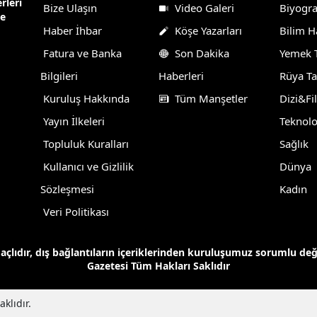
rleri
Bize Ulaşın
Video Galeri
Biyogra
ne
Haber İhbar
Köşe Yazarları
Bilim H
Fatura ve Banka
Son Dakika
Yemek T
Bilgileri
Haberleri
Rüya Ta
Kuruluş Hakkında
Tüm Manşetler
Dizi&Fi
Yayın İlkeleri
Teknolo
Topluluk Kuralları
Sağlık
Kullanıcı ve Gizlilik
Dünya
Sözleşmesi
Kadın
Veri Politikası
maçlıdır, dış bağlantıların içeriklerinden kuruluşumuz sorumlu de
Gazetesi Tüm Hakları Saklıdır
klıdır.