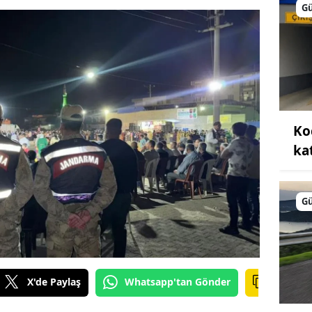
G
Ko
kat
G
X'de Paylaş
Whatsapp'tan Gönder