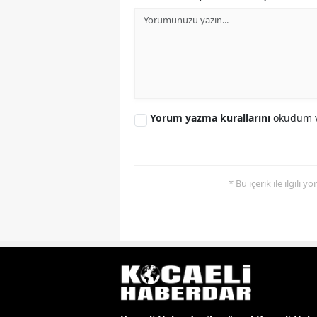
Yorum yazma kurallarını
okudum v
* Bu içerik ile ilgili 