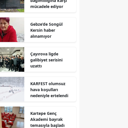
bağımlılığına karşı
mücadele ediyor
Mersin
İstanbul
Gebze’de Songül
Kersin haber
İzmir
alınamıyor
Kars
Çayırova ligde
Kastamonu
galibiyet serisini
uzattı
Kayseri
Kırklareli
KARFEST olumsuz
hava koşulları
Kırşehir
nedeniyle ertelendi
Kocaeli
Kartepe Genç
Konya
Akademi bayrak
Kütahya
temasıyla başladı