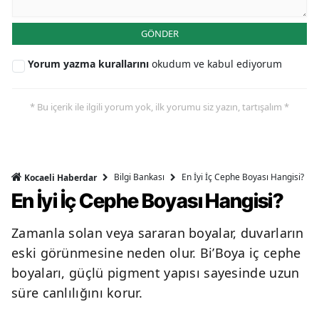
GÖNDER
Yorum yazma kurallarını
okudum ve kabul ediyorum
* Bu içerik ile ilgili yorum yok, ilk yorumu siz yazın, tartışalım *
Bilgi Bankası
En İyi İç Cephe Boyası Hangisi?
Kocaeli Haberdar
En İyi İç Cephe Boyası Hangisi?
Zamanla solan veya sararan boyalar, duvarların
eski görünmesine neden olur. Bi’Boya iç cephe
boyaları, güçlü pigment yapısı sayesinde uzun
süre canlılığını korur.