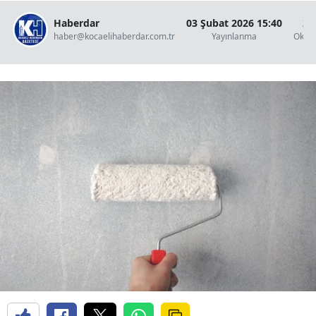
Haberdar
03 Şubat 2026 15:40
2 
haber@kocaelihaberdar.com.tr
Yayınlanma
Okun