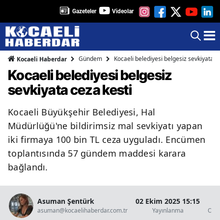
Gazeteler
Videolar
Gündem
Kocaeli belediyesi belgesiz sevkiyata c
Kocaeli Haberdar
Kocaeli belediyesi belgesiz
sevkiyata ceza kesti
Kocaeli Büyükşehir Belediyesi, Hal
Müdürlüğü'ne bildirimsiz mal sevkiyatı yapan
iki firmaya 100 bin TL ceza uyguladı. Encümen
toplantısında 57 gündem maddesi karara
bağlandı.
Asuman Şentürk
02 Ekim 2025 15:15
1
asuman@kocaelihaberdar.com.tr
Yayınlanma
Oku