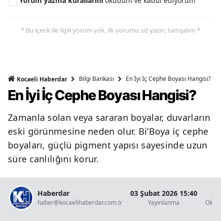
Yorum yazma kurallarını
okudum ve kabul ediyorum
* Bu içerik ile ilgili yorum yok, ilk yorumu siz yazın, tartışalım *
Bilgi Bankası
En İyi İç Cephe Boyası Hangisi?
Kocaeli Haberdar
En İyi İç Cephe Boyası Hangisi?
Zamanla solan veya sararan boyalar, duvarların
eski görünmesine neden olur. Bi’Boya iç cephe
boyaları, güçlü pigment yapısı sayesinde uzun
süre canlılığını korur.
Haberdar
03 Şubat 2026 15:40
2 
haber@kocaelihaberdar.com.tr
Yayınlanma
Okun