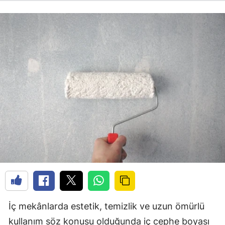
İç mekânlarda estetik, temizlik ve uzun ömürlü
kullanım söz konusu olduğunda iç cephe boyası