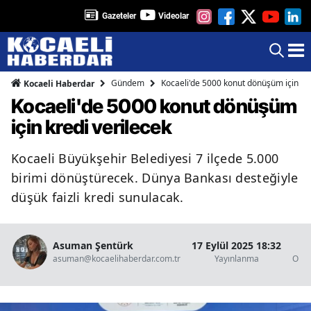
Gazeteler
Videolar
Gündem
Kocaeli'de 5000 konut dönüşüm için kre
Kocaeli Haberdar
Kocaeli'de 5000 konut dönüşüm
için kredi verilecek
Kocaeli Büyükşehir Belediyesi 7 ilçede 5.000
birimi dönüştürecek. Dünya Bankası desteğiyle
düşük faizli kredi sunulacak.
Asuman Şentürk
17 Eylül 2025 18:32
1
asuman@kocaelihaberdar.com.tr
Yayınlanma
Okun