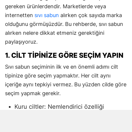
gereken ürünlerdendir. Marketlerde veya
internetten
sıvı sabun
alırken çok sayıda marka
olduğunu görmüşüzdür. Bu rehberde, sıvı sabun
alırken nelere dikkat etmeniz gerektiğini
paylaşıyoruz.
1. CILT TIPINIZE GÖRE SEÇIM YAPIN
Sıvı sabun seçiminin ilk ve en önemli adımı cilt
tipinize göre seçim yapmaktır. Her cilt aynı
içeriğe aynı tepkiyi vermez. Bu yüzden cilde göre
seçim yapmak gerekir.
Kuru ciltler: Nemlendirici özelliği
yüksek, gliserin veya doğal yağlar
içeren sıvı sabunlar tercih edilmelidir.
Aksi halde ciltte kuruma, gerginlik ve