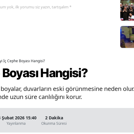
yorum yok, ilk yorumu siz yazın, tartışalım *
İyi İç Cephe Boyası Hangisi?
e Boyası Hangisi?
oyalar, duvarların eski görünmesine neden olur. 
de uzun süre canlılığını korur.
3 Şubat 2026 15:40
2 Dakika
Yayınlanma
Okunma Süresi