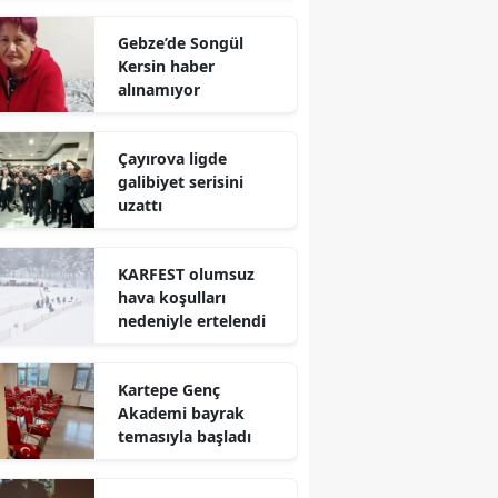
Mersin
Gebze’de Songül
Kersin haber
İstanbul
alınamıyor
İzmir
Çayırova ligde
Kars
galibiyet serisini
uzattı
Kastamonu
Kayseri
KARFEST olumsuz
hava koşulları
Kırklareli
nedeniyle ertelendi
Kırşehir
Kartepe Genç
Kocaeli
Akademi bayrak
temasıyla başladı
Konya
Kütahya