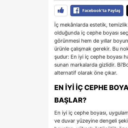
Facebook'ta Paylaş
İç mekânlarda estetik, temizli
olduğunda iç cephe boyası seç
görünmesi hem de yıllar boyun
ürünle çalışmak gerekir. Bu no
şudur: En iyi iç cephe boyası h
sunan markalarda gizlidir. Bi’B
alternatif olarak öne çıkar.
EN İYI İÇ CEPHE BOY
BAŞLAR?
En iyi iç cephe boyası, uygul
ve duvar yüzeyine dengeli şeki