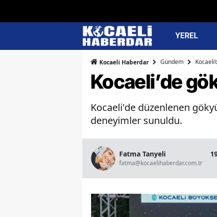
YEREL
Gündem
Kocaeli’
Kocaeli Haberdar
Kocaeli’de göky
Kocaeli'de düzenlenen gökyüz
deneyimler sunuldu.
Fatma Tanyeli
1
fatma@kocaelihaberdar.com.tr