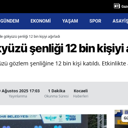
Gaze
GÜNDEM
EKONOMİ
YAŞAM
SPOR
ASAYİ
de gökyüzü şenliği 12 bin kişiyi ağırladı
üzü şenliği 12 bin kişiyi 
ü gözlem şenliğine 12 bin kişi katıldı. Etkinlikte
9 Ağustos 2025 17:03
1 Dakika
Kocaeli
Yayınlanma
Okunma Süresi
Haberleri
G