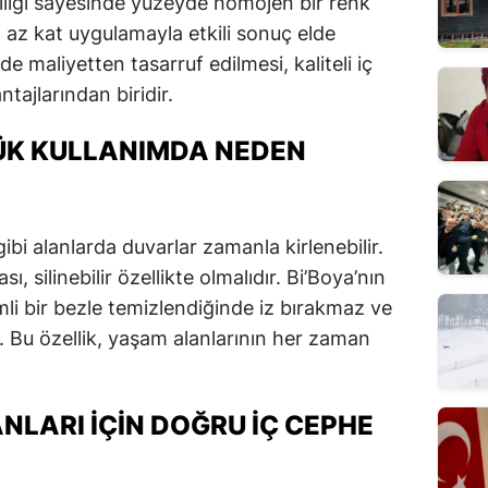
lliği sayesinde yüzeyde homojen bir renk
 az kat uygulamayla etkili sonuç elde
 maliyetten tasarruf edilmesi, kaliteli iç
tajlarından biridir.
LÜK KULLANIMDA NEDEN
bi alanlarda duvarlar zamanla kirlenebilir.
, silinebilir özellikte olmalıdır. Bi’Boya’nın
emli bir bezle temizlendiğinde iz bırakmaz ve
Bu özellik, yaşam alanlarının her zaman
NLARI İÇIN DOĞRU İÇ CEPHE