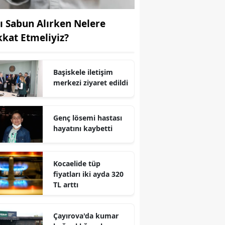
Yozgat
vı Sabun Alırken Nelere
kkat Etmeliyiz?
Zonguldak
Aksaray
Başiskele iletişim
Bayburt
merkezi ziyaret edildi
Karaman
Genç lösemi hastası
Kırıkkale
hayatını kaybetti
Batman
Şırnak
Kocaelide tüp
fiyatları iki ayda 320
Bartın
TL arttı
Ardahan
Çayırova'da kumar
Iğdır