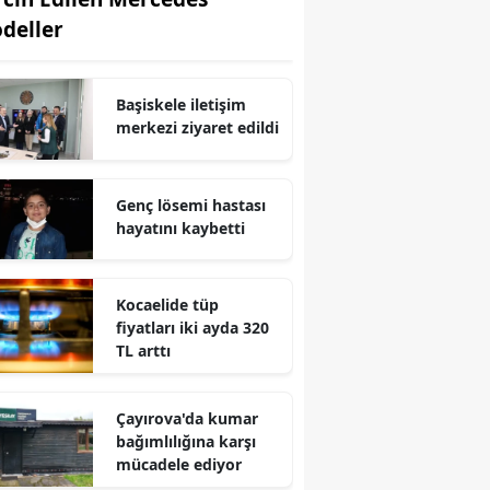
deller
Edirne
Elazığ
Başiskele iletişim
Erzincan
merkezi ziyaret edildi
Erzurum
Genç lösemi hastası
Eskişehir
hayatını kaybetti
Gaziantep
Giresun
Kocaelide tüp
fiyatları iki ayda 320
Gümüşhane
TL arttı
Hakkari
Çayırova'da kumar
Hatay
bağımlılığına karşı
mücadele ediyor
Isparta