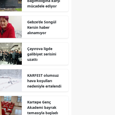
bağımlılığına karşı
mücadele ediyor
Yalova
Karabük
Gebze’de Songül
Kersin haber
Kilis
alınamıyor
Osmaniye
Çayırova ligde
Düzce
galibiyet serisini
uzattı
KARFEST olumsuz
hava koşulları
nedeniyle ertelendi
Kartepe Genç
Akademi bayrak
temasıyla başladı