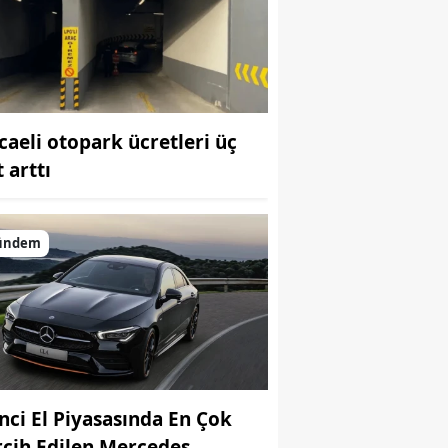
Bilecik
Bingöl
Bitlis
caeli otopark ücretleri üç
Bolu
 arttı
Burdur
Bursa
ündem
Çanakkale
Çankırı
Çorum
Denizli
inci El Piyasasında En Çok
Diyarbakır
rcih Edilen Mercedes