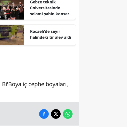
Gebze teknik
üniversitesinde
Malatya
selami şahin konseri
coşkuyla karşılandı
Manisa
Kocaeli'de seyir
Kahramanmaraş
halindeki tır alev aldı
Mardin
Muğla
Muş
Nevşehir
Bi’Boya iç cephe boyaları,
Niğde
Ordu
Rize
Sakarya