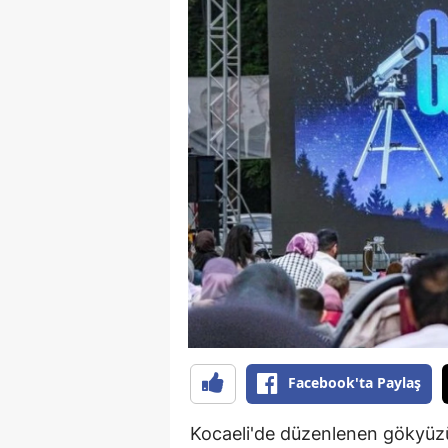
Facebook'ta Paylaş
Kocaeli'de düzenlenen gökyüzü g