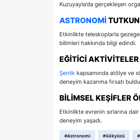
Kuzuyayla’da gerçekleşen orga
ASTRONOMI
TUTKUN
Etkinlikte teleskoplarla gezege
bilimleri hakkında bilgi edindi.
EĞITICI AKTIVITELE
Şenlik
kapsamında atölye ve söy
deneyim kazanma fırsatı buldu
BILIMSEL KEŞIFLER Ö
Etkinlikte evrenin sırlarına dai
deneyim yaşadı.
#Astronomi
#Gökyüzü
#