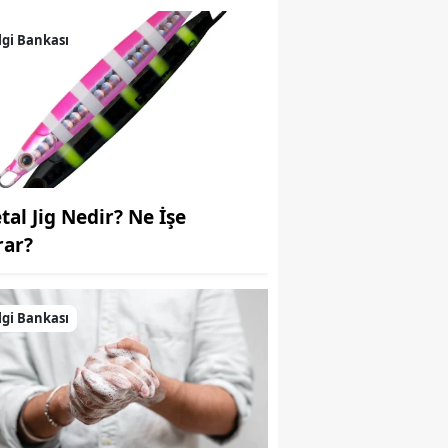
Samsun
lgi Bankası
Siirt
Sinop
Sivas
Tekirdağ
tal Jig Nedir? Ne İşe
Tokat
rar?
Trabzon
lgi Bankası
Tunceli
Şanlıurfa
Uşak
Van