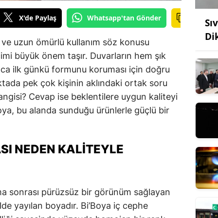
X'de Paylaş
Whatsapp'tan Gönder
Sı
Di
k ve uzun ömürlü kullanım söz konusu
imi büyük önem taşır. Duvarların hem şık
ca ilk günkü formunu koruması için doğru
ktada pek çok kişinin aklındaki ortak soru
angisi? Cevap ise beklentilere uygun kaliteyi
oya, bu alanda sunduğu ürünlerle güçlü bir
ASI NEDEN KALITEYLE
ama sonrası pürüzsüz bir görünüm sağlayan
lde yayılan boyadır. Bi’Boya iç cephe