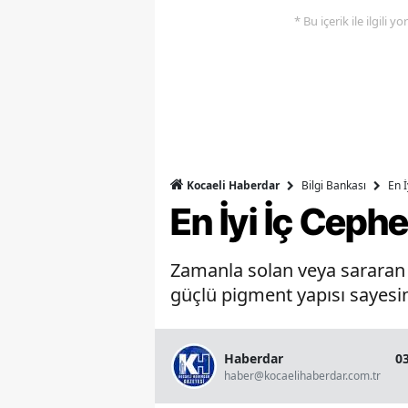
* Bu içerik ile ilgili 
Bilgi Bankası
En 
Kocaeli Haberdar
En İyi İç Ceph
Zamanla solan veya sararan b
güçlü pigment yapısı sayesin
Haberdar
0
haber@kocaelihaberdar.com.tr