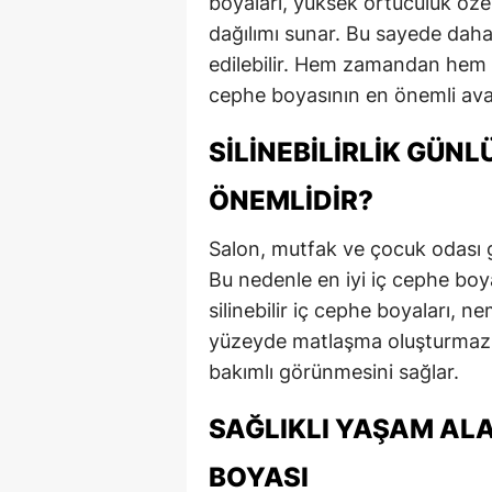
boyaları, yüksek örtücülük öze
dağılımı sunar. Bu sayede daha
edilebilir. Hem zamandan hem de
cephe boyasının en önemli avan
SILINEBILIRLIK GÜN
ÖNEMLIDIR?
Salon, mutfak ve çocuk odası gi
Bu nedenle en iyi iç cephe boyası
silinebilir iç cephe boyaları, n
yüzeyde matlaşma oluşturmaz. 
bakımlı görünmesini sağlar.
SAĞLIKLI YAŞAM ALA
BOYASI