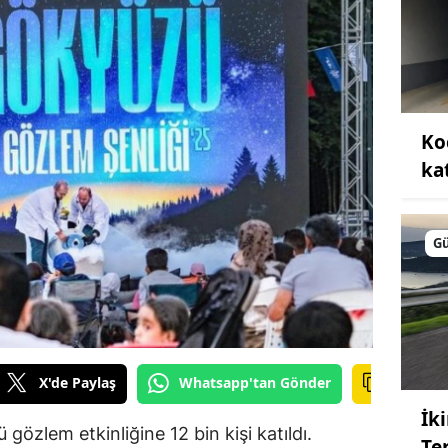
Ko
kat
G
X'de Paylaş
Whatsapp'tan Gönder
İk
özlem etkinliğine 12 bin kişi katıldı.
Te