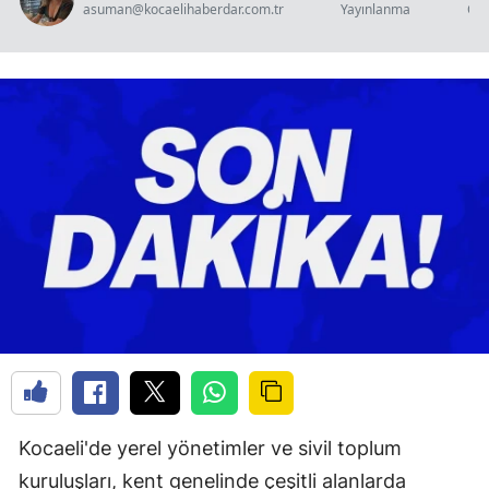
asuman@kocaelihaberdar.com.tr
Yayınlanma
Oku
Kocaeli'de yerel yönetimler ve sivil toplum
kuruluşları, kent genelinde çeşitli alanlarda