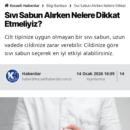
Bilgi Bankası
Sıvı Sabun Alırken Nelere Dikkat Et
Kocaeli Haberdar
Sıvı Sabun Alırken Nelere Dikkat
Etmeliyiz?
Cilt tipinize uygun olmayan bir sıvı sabun, uzun
vadede cildinize zarar verebilir. Cildinize göre
sıvı sabun seçerek en iyi etkiyi alabilirsiniz.
Haberdar
14 Ocak 2026 16:05
14 O
haber@kocaelihaberdar.com.tr
Yayınlanma
G