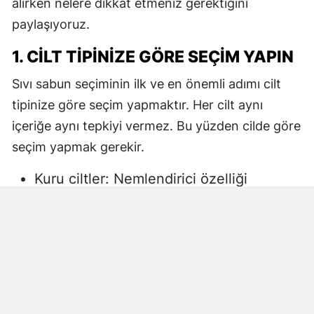
alırken nelere dikkat etmeniz gerektiğini
paylaşıyoruz.
1. CILT TIPINIZE GÖRE SEÇIM YAPIN
Sıvı sabun seçiminin ilk ve en önemli adımı cilt
tipinize göre seçim yapmaktır. Her cilt aynı
içeriğe aynı tepkiyi vermez. Bu yüzden cilde göre
seçim yapmak gerekir.
Kuru ciltler: Nemlendirici özelliği
yüksek, gliserin veya doğal yağlar
içeren sıvı sabunlar tercih edilmelidir.
Aksi halde ciltte kuruma, gerginlik ve
pullanma görülebilir.
Yağlı ciltler: Fazla ağır yağlar içermeyen,
cildi kurutmadan arındıran ürünler daha