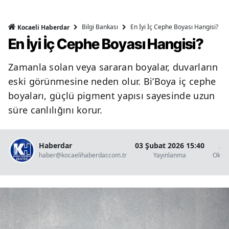
Bilgi Bankası
En İyi İç Cephe Boyası Hangisi?
Kocaeli Haberdar
En İyi İç Cephe Boyası Hangisi?
Zamanla solan veya sararan boyalar, duvarların
eski görünmesine neden olur. Bi’Boya iç cephe
boyaları, güçlü pigment yapısı sayesinde uzun
süre canlılığını korur.
Haberdar
03 Şubat 2026 15:40
2 
haber@kocaelihaberdar.com.tr
Yayınlanma
Okun