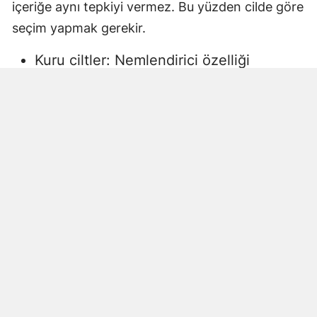
içeriğe aynı tepkiyi vermez. Bu yüzden cilde göre
seçim yapmak gerekir.
Kuru ciltler: Nemlendirici özelliği
yüksek, gliserin veya doğal yağlar
içeren sıvı sabunlar tercih edilmelidir.
Aksi halde ciltte kuruma, gerginlik ve
pullanma görülebilir.
Yağlı ciltler: Fazla ağır yağlar içermeyen,
cildi kurutmadan arındıran ürünler daha
uygun olacaktır.
Hassas ciltler: Parfümsüz, alkol
içermeyen ve dermatolojik olarak test
edilmiş ürünler önerilir. Aksi halde ciltte
beklenmeyen etkiler görülebilir.
Çocuklar ve bebekler: Daha hassas