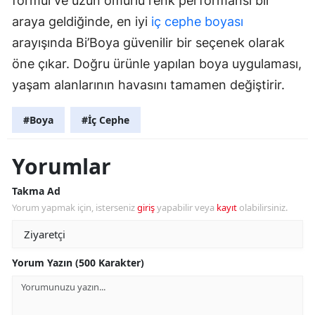
formül ve uzun ömürlü renk performansı bir
araya geldiğinde, en iyi
iç cephe boyası
arayışında Bi’Boya güvenilir bir seçenek olarak
öne çıkar. Doğru ürünle yapılan boya uygulaması,
yaşam alanlarının havasını tamamen değiştirir.
#Boya
#İç Cephe
Yorumlar
Takma Ad
Yorum yapmak için, isterseniz
giriş
yapabilir veya
kayıt
olabilirsiniz.
Yorum Yazın (500 Karakter)