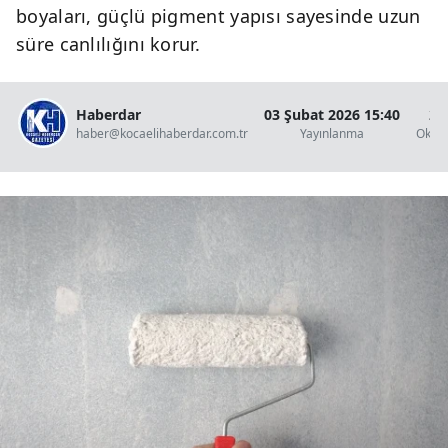
boyaları, güçlü pigment yapısı sayesinde uzun
süre canlılığını korur.
Haberdar
03 Şubat 2026 15:40
2 
haber@kocaelihaberdar.com.tr
Yayınlanma
Okun