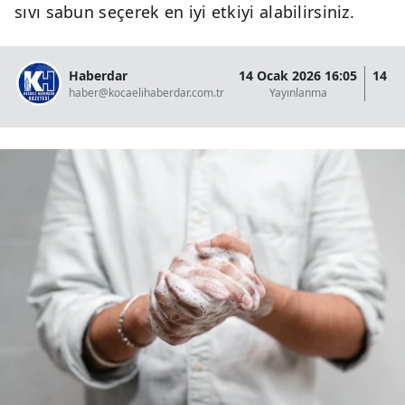
sıvı sabun seçerek en iyi etkiyi alabilirsiniz.
Haberdar
14 Ocak 2026 16:05
14 O
haber@kocaelihaberdar.com.tr
Yayınlanma
G