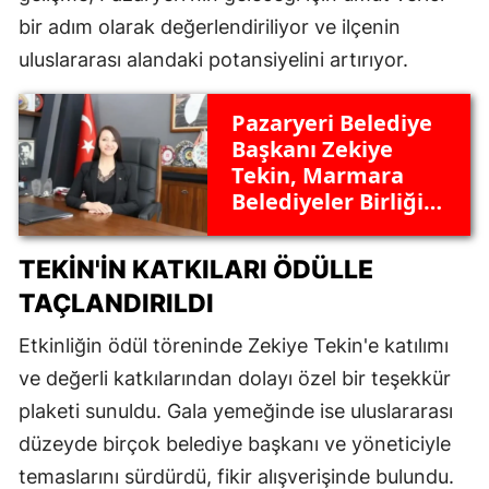
bir adım olarak değerlendiriliyor ve ilçenin
uluslararası alandaki potansiyelini artırıyor.
Pazaryeri Belediye
Başkanı Zekiye
Tekin, Marmara
Belediyeler Birliği
Kültür ve Turizm
Komisyonu'na
TEKIN'IN KATKILARI ÖDÜLLE
seçildi! İlçe için ne
TAÇLANDIRILDI
gibi yenilikler
bekleniyor?
Etkinliğin ödül töreninde Zekiye Tekin'e katılımı
ve değerli katkılarından dolayı özel bir teşekkür
plaketi sunuldu. Gala yemeğinde ise uluslararası
düzeyde birçok belediye başkanı ve yöneticiyle
temaslarını sürdürdü, fikir alışverişinde bulundu.