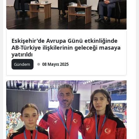
Eskişehir'de Avrupa Günü etkinliğinde
AB-Türkiye ilişkilerinin geleceği masaya
yatırıldı
Gündem
08 Mayıs 2025