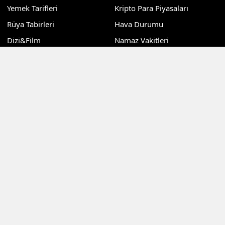
Yemek Tarifleri
Kripto Para Piyasaları
Rüya Tabirleri
Hava Durumu
Dizi&Film
Namaz Vakitleri
Teknoloji
Puan Durumu
Sağlık
Nöbetçi Eczaneler
Dünya
Günlük Gazeteler
Kadın
Sitemizdeki dış bağlantılar referans amaçlıdır, dış
bağlantıların içeriklerinden kuruluşumuz sorumlu değildir
©Copyright 2024 Kocaeli Haberdar Gazetesi Tüm Hakları
Saklıdır
RSS
Copyright © 2026 . Her hakkı saklıdır.