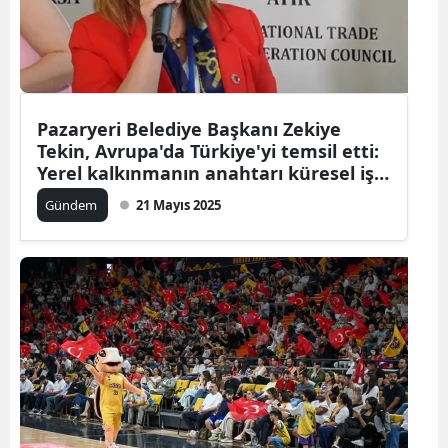
Pazaryeri Belediye Başkanı Zekiye
Tekin, Avrupa'da Türkiye'yi temsil etti:
Yerel kalkınmanın anahtarı küresel iş
birlikleri
Gündem
21 Mayıs 2025