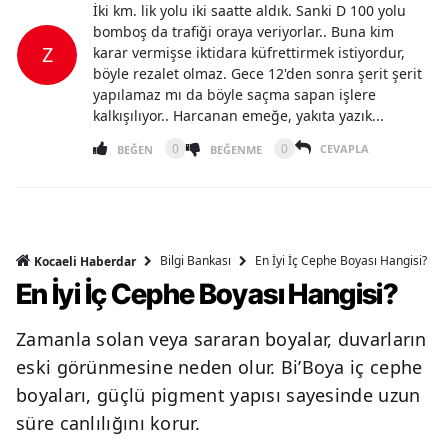
İki km. lik yolu iki saatte aldık. Sanki D 100 yolu
bomboş da trafiği oraya veriyorlar.. Buna kim
Z
karar vermişse iktidara küfrettirmek istiyordur,
böyle rezalet olmaz. Gece 12'den sonra şerit şerit
yapılamaz mı da böyle saçma sapan işlere
kalkışılıyor.. Harcanan emeğe, yakıta yazık...
0
0
CEVAPLA
BEĞEN
BEĞENME
Bilgi Bankası
En İyi İç Cephe Boyası Hangisi?
Kocaeli Haberdar
En İyi İç Cephe Boyası Hangisi?
Zamanla solan veya sararan boyalar, duvarların
eski görünmesine neden olur. Bi’Boya iç cephe
boyaları, güçlü pigment yapısı sayesinde uzun
süre canlılığını korur.