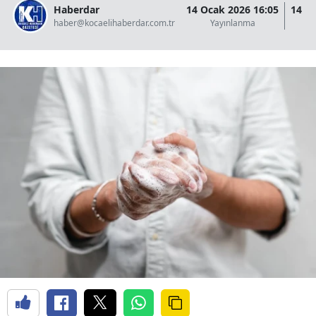
Haberdar
14 Ocak 2026 16:05
14 O
haber@kocaelihaberdar.com.tr
Yayınlanma
G