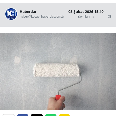
Haberdar
03 Şubat 2026 15:40
2 
haber@kocaelihaberdar.com.tr
Yayınlanma
Okun