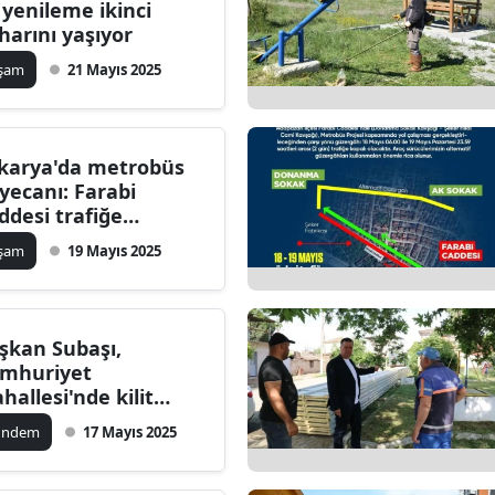
 yenileme ikinci
harını yaşıyor
aşam
21 Mayıs 2025
karya'da metrobüs
yecanı: Farabi
ddesi trafiğe
patılıyor
aşam
19 Mayıs 2025
şkan Subaşı,
mhuriyet
hallesi'nde kilit
rke çalışmalarıyla
ündem
17 Mayıs 2025
gili mahalle
kinlerinin taleplerini
nledi