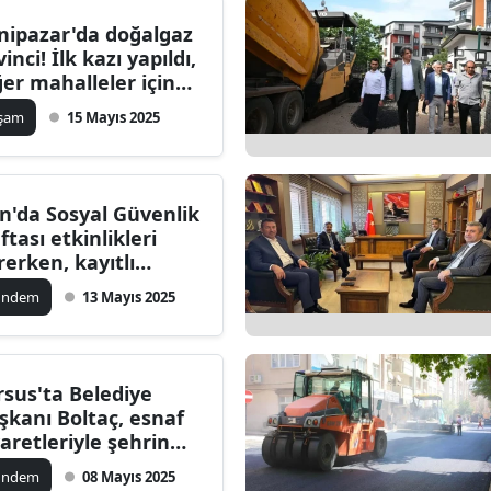
nipazar'da doğalgaz
inci! İlk kazı yapıldı,
ğer mahalleler için
jdeli haber geldi
aşam
15 Mayıs 2025
n'da Sosyal Güvenlik
ftası etkinlikleri
rerken, kayıtlı
lışmanın önemi
ündem
13 Mayıs 2025
rgulandı
rsus'ta Belediye
şkanı Boltaç, esnaf
yaretleriyle şehrin
leceğini inşa ediyor
ündem
08 Mayıs 2025