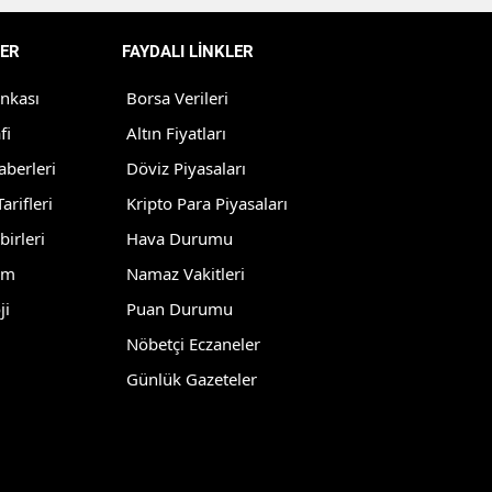
Yozgat
ER
FAYDALI LİNKLER
Zonguldak
ankası
Borsa Verileri
Aksaray
fi
Altın Fiyatları
aberleri
Döviz Piyasaları
Bayburt
arifleri
Kripto Para Piyasaları
Karaman
birleri
Hava Durumu
Kırıkkale
lm
Namaz Vakitleri
ji
Puan Durumu
Batman
Nöbetçi Eczaneler
Şırnak
Günlük Gazeteler
Bartın
Ardahan
Iğdır