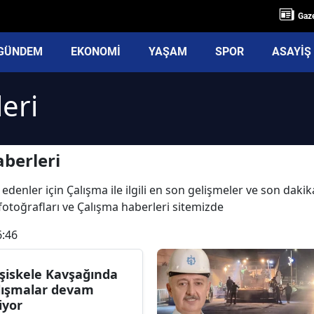
Gaze
GÜNDEM
EKONOMİ
YAŞAM
SPOR
ASAYİŞ
eri
berleri
edenler için Çalışma ile ilgili en son gelişmeler ve son daki
a fotoğrafları ve Çalışma haberleri sitemizde
6:46
şiskele Kavşağında
lışmalar devam
iyor