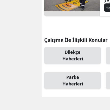
hı
Y
ed
Çalışma İle İlişkili Konular
Dilekçe
Haberleri
Parke
Haberleri