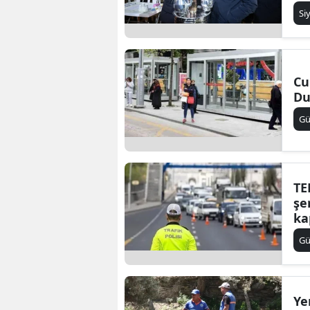
Si
Cu
Du
G
TE
şe
ka
G
Ye