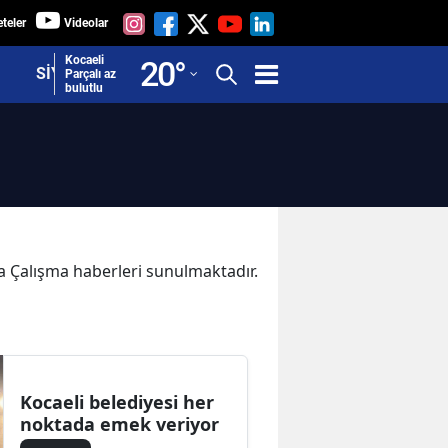
teler
Videolar
Adana
Kocaeli
20
°
SİYASET
Parçalı az
bulutlu
Adıyaman
Afyonkarahisar
Ağrı
Amasya
Ankara
ka Çalışma haberleri sunulmaktadır.
Antalya
Artvin
Aydın
Kocaeli belediyesi her
noktada emek veriyor
Balıkesir