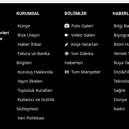
KURUMSAL
BÖLÜMLER
HABERL
Künye
Foto Galeri
Bilgi B
rleri
Bize Ulaşın
Video Galeri
Biyogra
ne
Haber İhbar
Köşe Yazarları
Bilim H
Fatura ve Banka
Son Dakika
Yemek T
Bilgileri
Haberleri
Rüya Ta
Kuruluş Hakkında
Tüm Manşetler
Dizi&Fi
Yayın İlkeleri
Teknolo
Topluluk Kuralları
Sağlık
Kullanıcı ve Gizlilik
Dünya
Sözleşmesi
Kadın
Veri Politikası