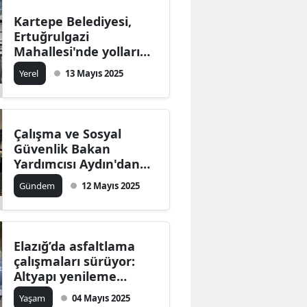
Mersin
Kartepe Belediyesi,
Ertuğrulgazi
İstanbul
Mahallesi'nde yolları
yeniledi: Modern
Yerel
13 Mayıs 2025
İzmir
görünüm için 250 ton
asfalt kullanıldı
Kars
Kastamonu
Çalışma ve Sosyal
Güvenlik Bakan
Kayseri
Yardımcısı Aydın'dan
Çaycuma'ya önemli
Gündem
12 Mayıs 2025
Kırklareli
ziyaret! Bölgedeki
istihdam politikaları
Kırşehir
masaya yatırıldı
Kocaeli
Elazığ’da asfaltlama
çalışmaları sürüyor:
Konya
Altyapı yenileme
çalışmaları devam
Yaşam
04 Mayıs 2025
Kütahya
ediyor