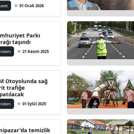
yaset
01 Ocak 2026
mhuriyet Parkı
rağı taşındı
ündem
21 Kasım 2025
M Otoyolunda sağ
rit trafiğe
patılacak
ündem
01 Eylül 2025
nipazar'da temizlik