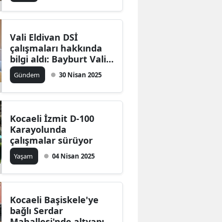
Malatya
Manisa
Vali Eldivan DSİ
çalışmaları hakkında
Kahramanmaraş
bilgi aldı: Bayburt Valisi
Mustafa Eldivan,
Gündem
30 Nisan 2025
Mardin
Devlet Su İşleri 225.
Şube Müdürlüğünü
Muğla
ziyaret etti
Muş
Kocaeli İzmit D-100
Karayolunda
Nevşehir
çalışmalar sürüyor
Yaşam
04 Nisan 2025
Niğde
Ordu
Rize
Kocaeli Başiskele'ye
bağlı Serdar
Sakarya
Mahallesi'nde altyapı