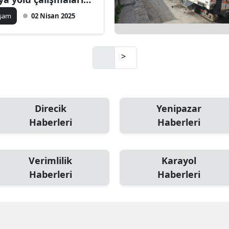
z kesmeden devam
aşam
02 Nisan 2025
iyor
>
Direcik
Yenipazar
Haberleri
Haberleri
Verimlilik
Karayol
Haberleri
Haberleri