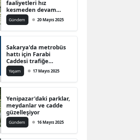
faaliyetleri hız
Edirne
kesmeden devam
ediyor!
Gündem
20 Mayıs 2025
Elazığ
Erzincan
Erzurum
Sakarya'da metrobüs
hattı için Farabi
Eskişehir
Caddesi trafiğe
kapandı! Alternatif
Yaşam
17 Mayıs 2025
Gaziantep
yolları kullanın
Giresun
Gümüşhane
Yenipazar'daki parklar,
meydanlar ve cadde
Hakkari
güzelleşiyor
Gündem
16 Mayıs 2025
Hatay
Isparta