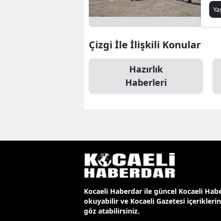
ba
Y
Çizgi İle İlişkili Konular
Hazırlık
Haberleri
Kocaeli Haberdar ile güncel Kocaeli Habe
okuyabilir ve Kocaeli Gazetesi içerikleri
göz atabilirsiniz.