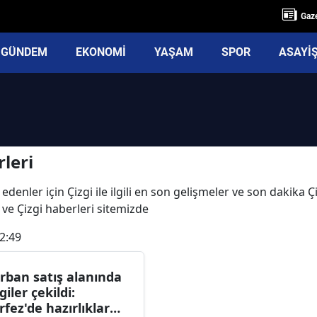
Gaze
GÜNDEM
EKONOMİ
YAŞAM
SPOR
ASAYİ
leri
denler için Çizgi ile ilgili en son gelişmeler ve son dakika Ç
rı ve Çizgi haberleri sitemizde
2:49
rban satış alanında
giler çekildi:
rfez'de hazırlıklar