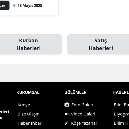
şladı
aşam
13 Mayıs 2025
Kurban
Satış
Haberleri
Haberleri
KURUMSAL
BÖLÜMLER
HABERL
Künye
Foto Galeri
Bilgi B
rleri
Bize Ulaşın
Video Galeri
Biyogra
ne
Haber İhbar
Köşe Yazarları
Bilim H