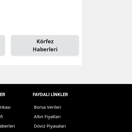
Bilecik
Bingöl
Bitlis
Körfez
Bolu
Haberleri
Burdur
Bursa
Çanakkale
Çankırı
ER
FAYDALI LİNKLER
Çorum
ankası
Borsa Verileri
Denizli
fi
Altın Fiyatları
aberleri
Döviz Piyasaları
Diyarbakır