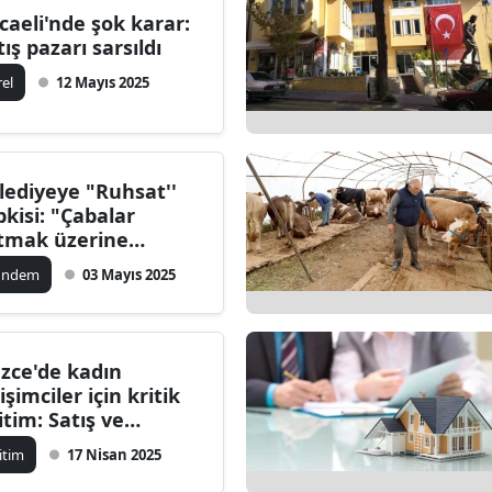
caeli'nde şok karar:
tış pazarı sarsıldı
rel
12 Mayıs 2025
lediyeye "Ruhsat''
pkisi: "Çabalar
tmak üzerine
rulmuş"
ündem
03 Mayıs 2025
zce'de kadın
işimciler için kritik
itim: Satış ve
zarlamanın sırları
itim
17 Nisan 2025
ıklandı