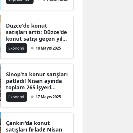
Bilecik
Bingöl
Düzce'de konut
Bitlis
satışları arttı: Düzce'de
konut satışı geçen yıla
Bolu
göre arttı
Ekonomi
18 Mayıs 2025
Burdur
Bursa
Sinop'ta konut satışları
Çanakkale
patladı! Nisan ayında
toplam 265 işyeri
Çankırı
satıldı
Ekonomi
17 Mayıs 2025
Çorum
Denizli
Çankırı'da konut
Diyarbakır
satışları fırladı! Nisan