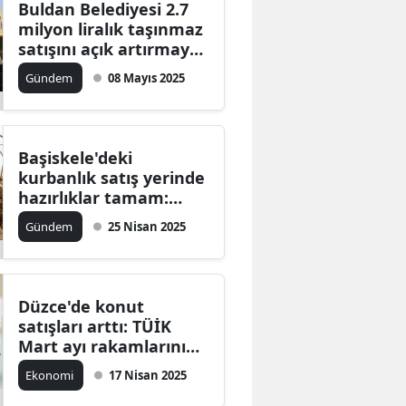
Buldan Belediyesi 2.7
Mersin
milyon liralık taşınmaz
satışını açık artırmaya
İstanbul
çıkarıyor
Gündem
08 Mayıs 2025
İzmir
Kars
Başiskele'deki
Kastamonu
kurbanlık satış yerinde
hazırlıklar tamam:
Kayseri
Kurbanlıklar alıcıları ile
Gündem
25 Nisan 2025
buluştu
Kırklareli
Kırşehir
Düzce'de konut
Kocaeli
satışları arttı: TÜİK
Mart ayı rakamlarını
Konya
paylaştı
Ekonomi
17 Nisan 2025
Kütahya