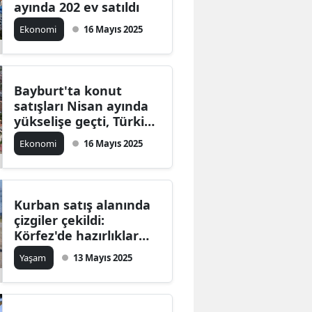
ayında 202 ev satıldı
Edirne
Ekonomi
16 Mayıs 2025
Elazığ
Erzincan
Bayburt'ta konut
Erzurum
satışları Nisan ayında
yükselişe geçti, Türkiye
Eskişehir
genelinde rekor artış
Ekonomi
16 Mayıs 2025
Gaziantep
Giresun
Kurban satış alanında
Gümüşhane
çizgiler çekildi:
Körfez'de hazırlıklar
Hakkari
başladı
Yaşam
13 Mayıs 2025
Hatay
Isparta