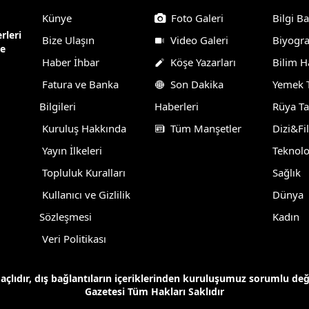
Künye
Foto Galeri
Bilgi B
rleri
Bize Ulaşın
Video Galeri
Biyogra
ne
Haber İhbar
Köşe Yazarları
Bilim H
Fatura ve Banka
Son Dakika
Yemek T
Bilgileri
Haberleri
Rüya Ta
Kuruluş Hakkında
Tüm Manşetler
Dizi&Fi
Yayın İlkeleri
Teknolo
Topluluk Kuralları
Sağlık
Kullanıcı ve Gizlilik
Dünya
Sözleşmesi
Kadın
Veri Politikası
maçlıdır, dış bağlantıların içeriklerinden kuruluşumuz sorumlu de
Gazetesi Tüm Hakları Saklıdır