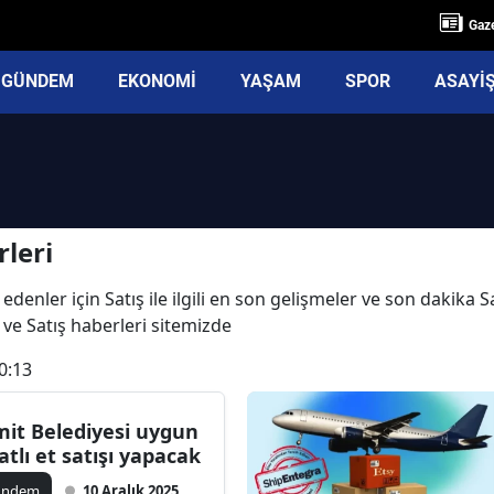
Gaze
GÜNDEM
EKONOMİ
YAŞAM
SPOR
ASAYİ
leri
denler için Satış ile ilgili en son gelişmeler ve son dakika S
rı ve Satış haberleri sitemizde
0:13
mit Belediyesi uygun
yatlı et satışı yapacak
ündem
10 Aralık 2025