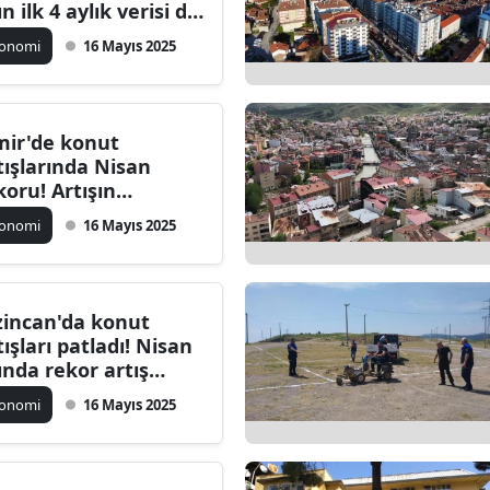
ın ilk 4 aylık verisi de
rih yazdı
konomi
16 Mayıs 2025
mir'de konut
tışlarında Nisan
koru! Artışın
kasında yatan
konomi
16 Mayıs 2025
bepler neler?
zincan'da konut
tışları patladı! Nisan
ında rekor artış
şandı
konomi
16 Mayıs 2025