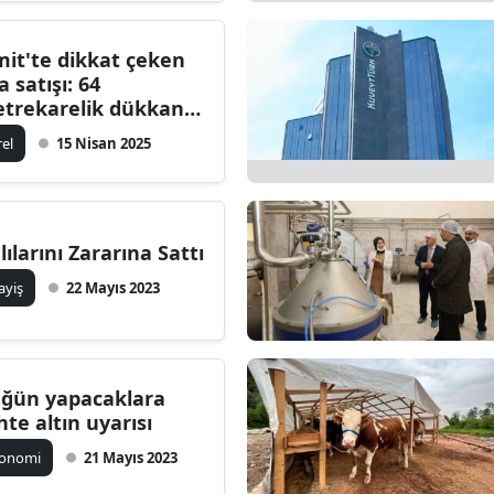
mit'te dikkat çeken
a satışı: 64
trekarelik dükkan 4
lyon TL'ye çıkarıldı
rel
15 Nisan 2025
lılarını Zararına Sattı
ayiş
22 Mayıs 2023
ğün yapacaklara
hte altın uyarısı
konomi
21 Mayıs 2023