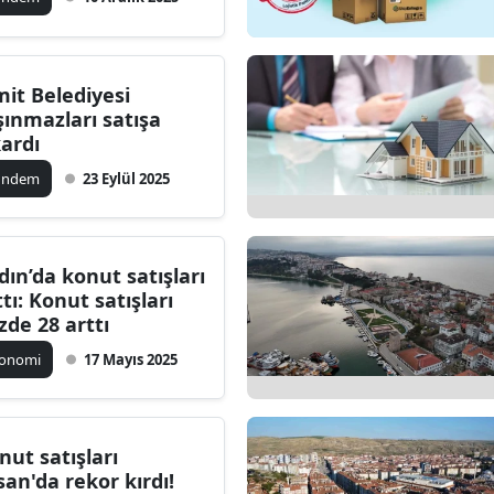
mit Belediyesi
şınmazları satışa
kardı
ündem
23 Eylül 2025
dın’da konut satışları
ttı: Konut satışları
zde 28 arttı
konomi
17 Mayıs 2025
nut satışları
san'da rekor kırdı!