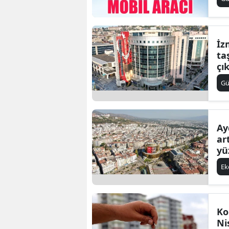
İz
ta
çı
G
Ay
ar
yü
E
Ko
Ni