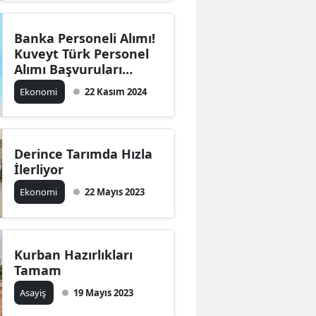
Malatya
Banka Personeli Alımı!
Manisa
Kuveyt Türk Personel
Alımı Başvuruları
Kahramanmaraş
Başladı
Ekonomi
22 Kasım 2024
Mardin
Muğla
Derince Tarımda Hızla
Muş
İlerliyor
Ekonomi
22 Mayıs 2023
Nevşehir
Niğde
Ordu
Kurban Hazırlıkları
Tamam
Rize
Asayiş
19 Mayıs 2023
Sakarya