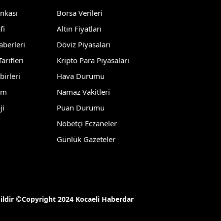
ankası
Borsa Verileri
Yozgat
fi
Altın Fiyatları
Zonguldak
aberleri
Döviz Piyasaları
Aksaray
arifleri
Kripto Para Piyasaları
birleri
Hava Durumu
Bayburt
lm
Namaz Vakitleri
Karaman
ji
Puan Durumu
Kırıkkale
Nöbetçi Eczaneler
Günlük Gazeteler
Batman
Şırnak
Bartın
ğildir ©Copyright 2024 Kocaeli Haberdar
Ardahan
Iğdır