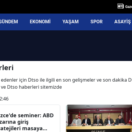
Gaze
GÜNDEM
EKONOMİ
YAŞAM
SPOR
ASAYİŞ
leri
edenler için Dtso ile ilgili en son gelişmeler ve son dakika
rı ve Dtso haberleri sitemizde
2:46
zce'de seminer: ABD
zarına giriş
ratejileri masaya