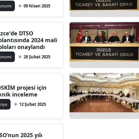
ırıldı
konomi
09 Nisan 2025
zce'de DTSO
plantısında 2024 mali
bloları onaylandı
konomi
28 Şubat 2025
SKİM projesi için
knik inceleme
ünya
12 Şubat 2025
SO’nun 2025 yılı