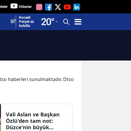
teler
Videolar
Adana
Kocaeli
20
°
SİYASET
Parçalı az
bulutlu
Adıyaman
Afyonkarahisar
Ağrı
Amasya
Ankara
 Dtso haberleri sunulmaktadır. Dtso
Antalya
Artvin
Aydın
Vali Aslan ve Başkan
Özlü'den tam not:
Balıkesir
Düzce'nin büyük