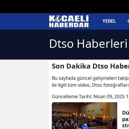
YEREL
Dtso Haberleri
Son Dakika Dtso Haber
Bu sayfada güncel gelişmeleri takip 
ile ilgili tüm video, Dtso fotoğrafla
Güncelleme Tarihi:
Nisan 09, 2025 1
Dü
pa
st