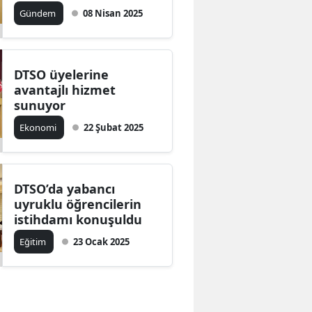
beğeni toplayan yeni
Gündem
08 Nisan 2025
Bilecik
turizm haritası tanıtıldı
Bingöl
Bitlis
DTSO üyelerine
avantajlı hizmet
Bolu
sunuyor
Ekonomi
22 Şubat 2025
Burdur
Bursa
Çanakkale
DTSO’da yabancı
uyruklu öğrencilerin
Çankırı
istihdamı konuşuldu
Eğitim
23 Ocak 2025
Çorum
Denizli
Diyarbakır