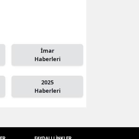
Edirne
Elazığ
Erzincan
Erzurum
İmar
Haberleri
Eskişehir
Gaziantep
2025
Giresun
Haberleri
Gümüşhane
Hakkari
Hatay
Isparta
ER
FAYDALI LİNKLER