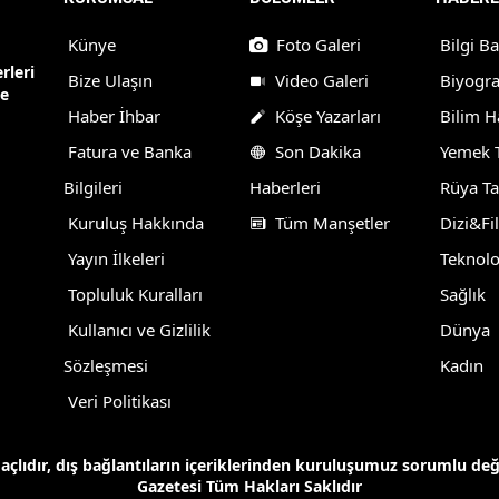
Künye
Foto Galeri
Bilgi B
rleri
Bize Ulaşın
Video Galeri
Biyogra
ne
Haber İhbar
Köşe Yazarları
Bilim H
Fatura ve Banka
Son Dakika
Yemek T
Bilgileri
Haberleri
Rüya Ta
Kuruluş Hakkında
Tüm Manşetler
Dizi&Fi
Yayın İlkeleri
Teknolo
Topluluk Kuralları
Sağlık
Kullanıcı ve Gizlilik
Dünya
Sözleşmesi
Kadın
Veri Politikası
maçlıdır, dış bağlantıların içeriklerinden kuruluşumuz sorumlu de
Gazetesi Tüm Hakları Saklıdır