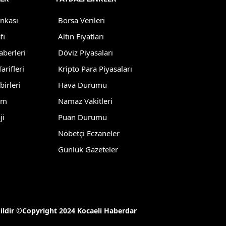
Mersin
ankası
Borsa Verileri
İstanbul
fi
Altın Fiyatları
aberleri
Döviz Piyasaları
İzmir
arifleri
Kripto Para Piyasaları
Kars
birleri
Hava Durumu
Kastamonu
lm
Namaz Vakitleri
ji
Puan Durumu
Kayseri
Nöbetçi Eczaneler
Kırklareli
Günlük Gazeteler
Kırşehir
Kocaeli
Konya
ğildir ©Copyright 2024 Kocaeli Haberdar
Kütahya