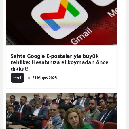
Sahte Google E-postalarıyla büyük
tehlike: Hesabınıza el koymadan önce
dikkat!
Yerel
21 Mayıs 2025