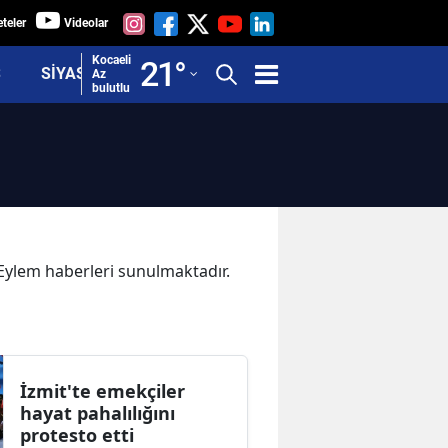
teler
Videolar
Adana
Kocaeli
21
°
Ş
SİYASET
Az
bulutlu
Adıyaman
Afyonkarahisar
Ağrı
Amasya
Ankara
a Eylem haberleri sunulmaktadır.
Antalya
Artvin
Aydın
İzmit'te emekçiler
hayat pahalılığını
Balıkesir
protesto etti