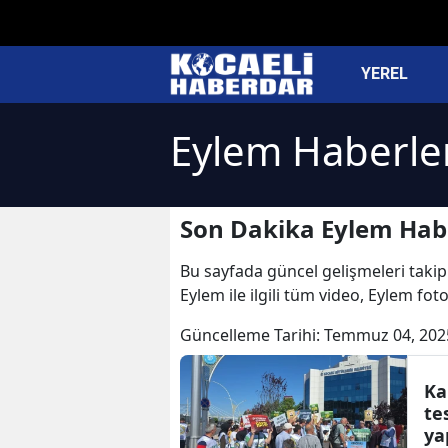
YEREL
Eylem Haberle
Son Dakika Eylem Habe
Bu sayfada güncel gelişmeleri takip 
Eylem ile ilgili tüm video, Eylem fo
Güncelleme Tarihi:
Temmuz 04, 202
Ka
te
ya