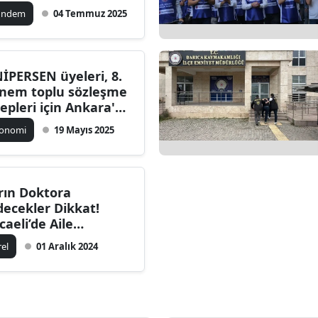
ündem
04 Temmuz 2025
İPERSEN üyeleri, 8.
nem toplu sözleşme
lepleri için Ankara'ya
sikletle geldi
konomi
19 Mayıs 2025
rın Doktora
decekler Dikkat!
caeli’de Aile
kimleri Yarın İş
rel
01 Aralık 2024
rakma Eylemi
pacak