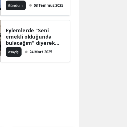
Gündem
03 Temmuz 2025
Bilecik
Bingöl
Bitlis
Eylemlerde "Seni
emekli olduğunda
Bolu
bulacağım" diyerek
polisi tehdit etmişti,
Asayiş
24 Mart 2025
Burdur
yakalandı
Bursa
Çanakkale
Çankırı
Çorum
Denizli
Diyarbakır