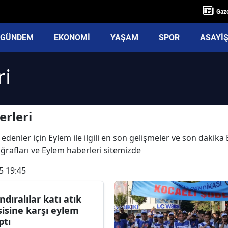
Gaze
GÜNDEM
EKONOMİ
YAŞAM
SPOR
ASAYİ
ri
rleri
edenler için Eylem ile ilgili en son gelişmeler ve son dakik
toğrafları ve Eylem haberleri sitemizde
5 19:45
ndıralılar katı atık
sisine karşı eylem
ptı