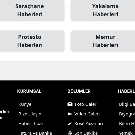
Saraçhane
Yakalama
Haberleri
Haberleri
Protesto
Memur
Haberleri
Haberleri
KURUMSAL
BÖLÜMLER
HABERL
Künye
Foto Galeri
Bilgi B
rleri
Bize Ulaşın
Video Galeri
Biyogra
ne
Haber İhbar
Köşe Yazarları
Bilim H
Fatura ve Banka
Son Dakika
Yemek T