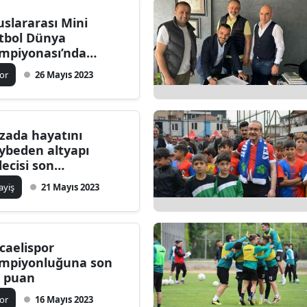
uslararası Mini
tbol Dünya
mpiyonası’nda
mpiyon Rusya
or
26 Mayıs 2023
zada hayatını
ybeden altyapı
lecisi son
lculuğuna uğurlandı
ayiş
21 Mayıs 2023
caelispor
mpiyonluğuna son
r puan
or
16 Mayıs 2023