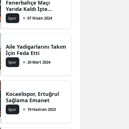
Fenerbahçe Maçı
Edirne
Yarıda Kaldı İşte
Ayrıntılar
Spor
07 Nisan 2024
Elazığ
Erzincan
Erzurum
Aile Yadigarlarını Takım
İçin Feda Etti
Eskişehir
Spor
20 Mart 2024
Gaziantep
Giresun
Gümüşhane
Kocaelispor, Ertuğrul
Sağlama Emanet
Hakkari
Spor
19 Haziran 2023
Hatay
Isparta