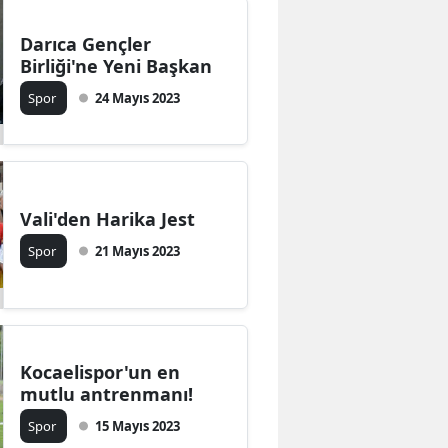
Malatya
Darıca Gençler
Birliği'ne Yeni Başkan
Manisa
Spor
24 Mayıs 2023
Kahramanmaraş
Mardin
Muğla
Vali'den Harika Jest
Muş
Spor
21 Mayıs 2023
Nevşehir
Niğde
Ordu
Kocaelispor'un en
mutlu antrenmanı!
Rize
Spor
15 Mayıs 2023
Sakarya