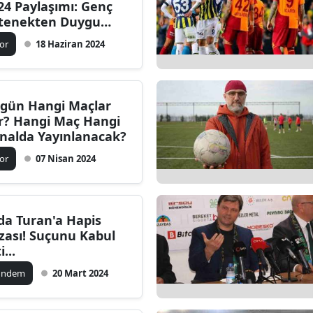
24 Paylaşımı: Genç
tenekten Duygu
klü Mesaj
or
18 Haziran 2024
gün Hangi Maçlar
r? Hangi Maç Hangi
nalda Yayınlanacak?
or
07 Nisan 2024
da Turan'a Hapis
zası! Suçunu Kabul
i...
ündem
20 Mart 2024