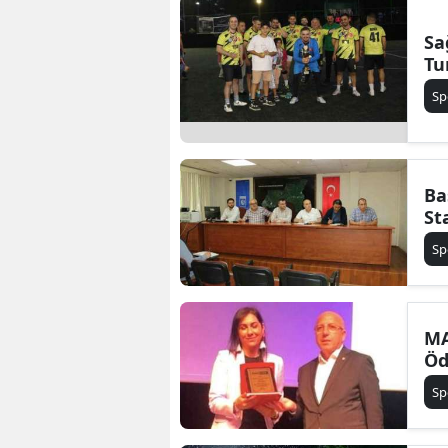
Sa
Tu
Sp
Ba
St
Sp
MA
Öd
Sp