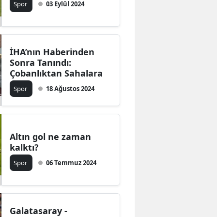
Spor
03 Eylül 2024
Bilecik
Bingöl
Bitlis
İHA’nın Haberinden
Sonra Tanındı:
Bolu
Çobanlıktan Sahalara
Spor
18 Ağustos 2024
Burdur
Bursa
Çanakkale
Altın gol ne zaman
kalktı?
Çankırı
Spor
06 Temmuz 2024
Çorum
Denizli
Diyarbakır
Galatasaray -