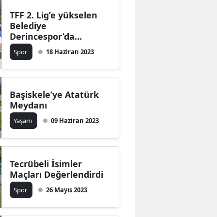
Mersin
TFF 2. Lig’e yükselen
Belediye
İstanbul
Derincespor’da
Şampiyonluk
Spor
18 Haziran 2023
İzmir
Kutlamaları Yarın
Kars
Kastamonu
Başiskele’ye Atatürk
Meydanı
Kayseri
Yaşam
09 Haziran 2023
Kırklareli
Kırşehir
Tecrübeli İsimler
Kocaeli
Maçları Değerlendirdi
Spor
26 Mayıs 2023
Konya
Kütahya