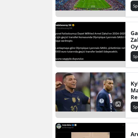
Sp
Gala
Za
Oy
Sp
Ky
Ma
Re
Sp
Ar