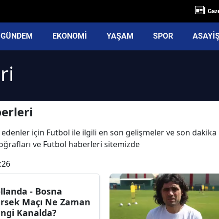
Gaze
GÜNDEM
EKONOMİ
YAŞAM
SPOR
ASAYİ
ri
erleri
edenler için Futbol ile ilgili en son gelişmeler ve son dakik
otoğrafları ve Futbol haberleri sitemizde
:26
llanda - Bosna
rsek Maçı Ne Zaman
ngi Kanalda?