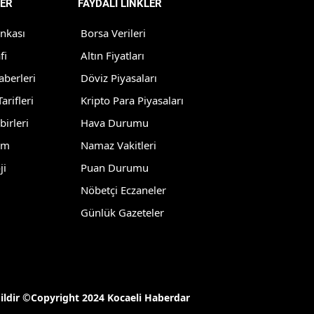
ER
FAYDALI LİNKLER
Yozgat
ankası
Borsa Verileri
Zonguldak
fi
Altın Fiyatları
aberleri
Döviz Piyasaları
Aksaray
arifleri
Kripto Para Piyasaları
Bayburt
birleri
Hava Durumu
Karaman
lm
Namaz Vakitleri
ji
Puan Durumu
Kırıkkale
Nöbetçi Eczaneler
Batman
Günlük Gazeteler
Şırnak
Bartın
Ardahan
ğildir ©Copyright 2024 Kocaeli Haberdar
Iğdır