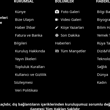
KURUMSAL
BÖLÜMLER
HABERL
Künye
Foto Galeri
Bilgi B
rleri
Bize Ulaşın
Video Galeri
Biyogra
ne
Haber İhbar
Köşe Yazarları
Bilim H
Fatura ve Banka
Son Dakika
Yemek T
Bilgileri
Haberleri
Rüya Ta
Kuruluş Hakkında
Tüm Manşetler
Dizi&Fi
Yayın İlkeleri
Teknolo
Topluluk Kuralları
Sağlık
Kullanıcı ve Gizlilik
Dünya
Sözleşmesi
Kadın
Veri Politikası
maçlıdır, dış bağlantıların içeriklerinden kuruluşumuz sorumlu de
Gazetesi Tüm Hakları Saklıdır