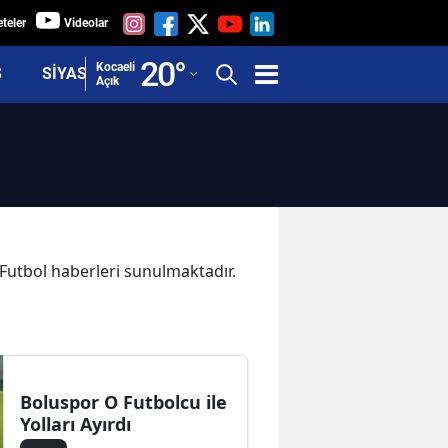
teler
Videolar
Adana
20
°
Kocaeli
Ş
SİYASET
Açık
Adıyaman
Afyonkarahisar
Ağrı
Amasya
Ankara
a Futbol haberleri sunulmaktadır.
Antalya
Artvin
Aydın
Boluspor O Futbolcu ile
Yolları Ayırdı
Balıkesir