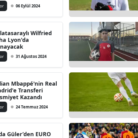
or
06 Eylül 2024
tasaraylı Wilfried
ha Lyon'da
nayacak
or
31 Ağustos 2024
lian Mbappé'nin Real
drid'e Transferi
smiyet Kazandı
or
24 Temmuz 2024
da Güler’den EURO