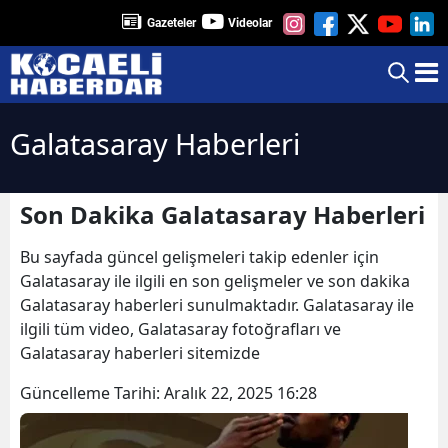
Gazeteler
Videolar
Galatasaray Haberleri
Son Dakika Galatasaray Haberleri
Bu sayfada güncel gelişmeleri takip edenler için
Galatasaray ile ilgili en son gelişmeler ve son dakika
Galatasaray haberleri sunulmaktadır. Galatasaray ile
ilgili tüm video, Galatasaray fotoğrafları ve
Galatasaray haberleri sitemizde
Güncelleme Tarihi:
Aralık 22, 2025 16:28