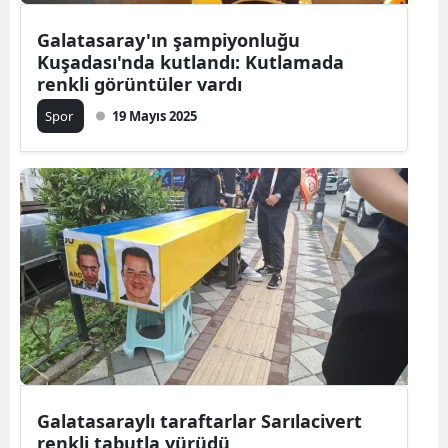
Galatasaray'ın şampiyonluğu
Kuşadası'nda kutlandı: Kutlamada
renkli görüntüler vardı
Spor
19 Mayıs 2025
Galatasaraylı taraftarlar Sarılacivert
renkli tabutla yürüdü