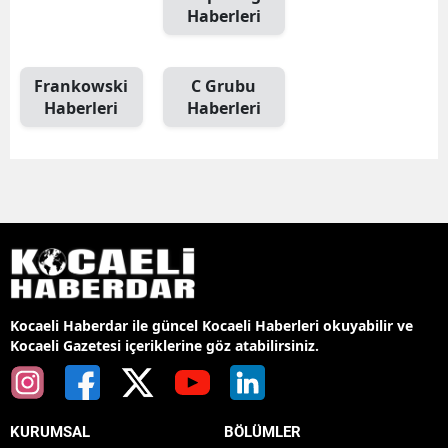
Haberleri
Frankowski
C Grubu
Haberleri
Haberleri
Kocaeli Haberdar ile güncel Kocaeli Haberleri okuyabilir ve
Kocaeli Gazetesi içeriklerine göz atabilirsiniz.
KURUMSAL
BÖLÜMLER