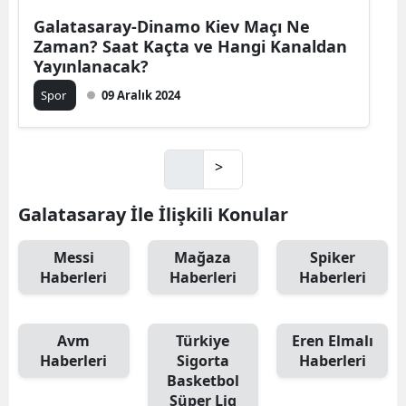
Galatasaray-Dinamo Kiev Maçı Ne
Zaman? Saat Kaçta ve Hangi Kanaldan
Yayınlanacak?
Spor
09 Aralık 2024
>
Galatasaray İle İlişkili Konular
Messi
Mağaza
Spiker
Haberleri
Haberleri
Haberleri
Avm
Türkiye
Eren Elmalı
Haberleri
Sigorta
Haberleri
Basketbol
Süper Lig