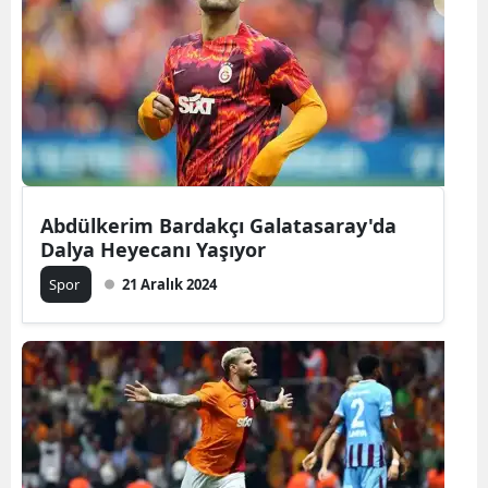
Abdülkerim Bardakçı Galatasaray'da
Dalya Heyecanı Yaşıyor
Spor
21 Aralık 2024