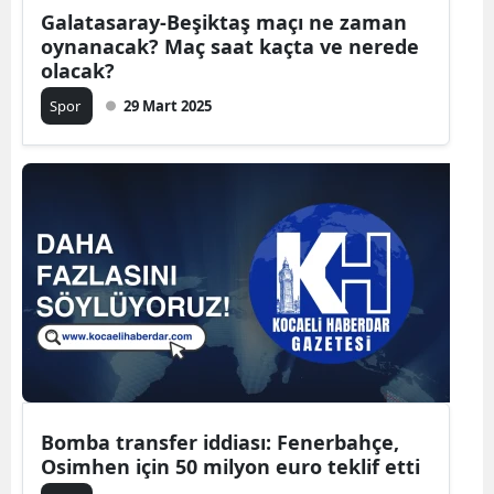
Galatasaray-Beşiktaş maçı ne zaman
oynanacak? Maç saat kaçta ve nerede
olacak?
Spor
29 Mart 2025
Bomba transfer iddiası: Fenerbahçe,
Osimhen için 50 milyon euro teklif etti