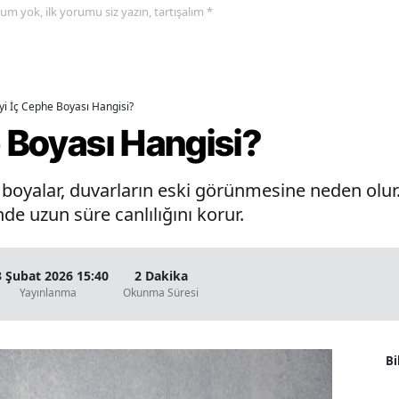
yorum yok, ilk yorumu siz yazın, tartışalım *
İyi İç Cephe Boyası Hangisi?
e Boyası Hangisi?
oyalar, duvarların eski görünmesine neden olur. 
de uzun süre canlılığını korur.
3 Şubat 2026 15:40
2 Dakika
Yayınlanma
Okunma Süresi
Bi