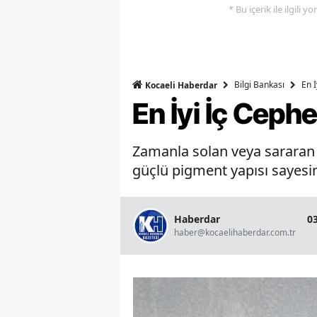
* Bu içerik ile ilgili 
Bilgi Bankası
En 
Kocaeli Haberdar
En İyi İç Ceph
Zamanla solan veya sararan b
güçlü pigment yapısı sayesin
Haberdar
0
haber@kocaelihaberdar.com.tr