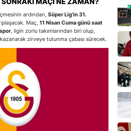
R SONRAKI MAÇI NE ZAMAN?
eçmesinin ardından,
Süper Lig'in 31.
rşılaşacak. Maç,
11 Nisan Cuma günü saat
spor
, ligin zorlu takımlarından biri olup,
ı kazanarak zirveye tutunma çabası sürecek.