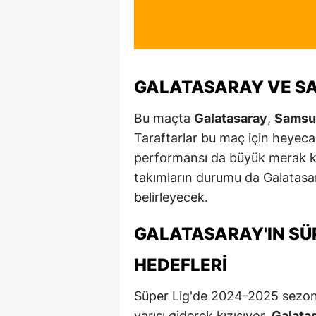
GALATASARAY VE S
Bu maçta
Galatasaray
,
Samsu
Taraftarlar bu maç için heyecan
performansı da büyük merak ko
takımların durumu da Galatasar
belirleyecek.
GALATASARAY'IN SÜ
HEDEFLERI
Süper Lig'de 2024-2025 sezonu
yarışı giderek kızışıyor.
Galata