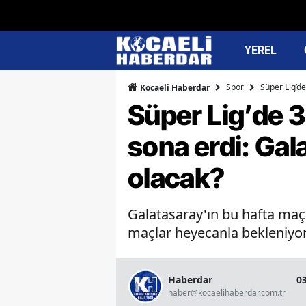
YEREL
Spor
Süper Lig’d
Kocaeli Haberdar
Süper Lig’de 
sona erdi: Gal
olacak?
Galatasaray'ın bu hafta maç
maçlar heyecanla bekleniyo
Haberdar
0
haber@kocaelihaberdar.com.tr