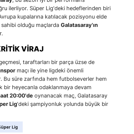
ru ilerliyor. Süper Lig'deki hedeflerinden biri
vrupa kupalarına katılacak pozisyonu elde
v sahibi olduğu maçlarda
Galatasaray'ın
r.
RITIK VIRAJ
eçmesi, taraftarları bir parça üzse de
nspor
maçı ile yine ligdeki önemli
. Bu süre zarfında hem futbolseverler hem
yük bir heyecanla odaklanmaya devam
aat 20:00'de
oynanacak maç, Galatasaray
per Lig
'deki şampiyonluk yolunda büyük bir
Süper Lig