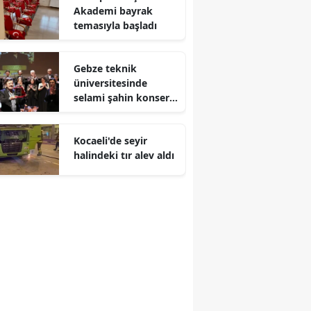
Akademi bayrak
Malatya
temasıyla başladı
Manisa
Gebze teknik
Kahramanmaraş
üniversitesinde
selami şahin konseri
Mardin
coşkuyla karşılandı
Muğla
Kocaeli'de seyir
halindeki tır alev aldı
Muş
Nevşehir
Niğde
Ordu
Rize
Sakarya