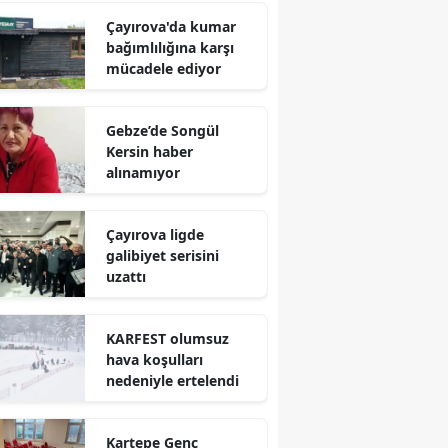
Çayırova'da kumar
Mersin
bağımlılığına karşı
mücadele ediyor
İstanbul
İzmir
Gebze’de Songül
Kars
Kersin haber
alınamıyor
Kastamonu
Kayseri
Çayırova ligde
galibiyet serisini
Kırklareli
uzattı
Kırşehir
KARFEST olumsuz
Kocaeli
hava koşulları
nedeniyle ertelendi
Konya
Kütahya
Kartepe Genç