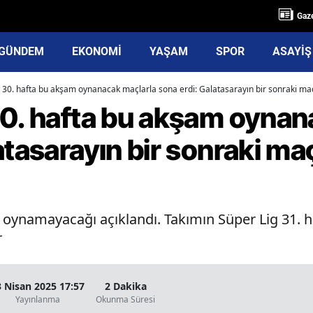
Gaze
GÜNDEM
EKONOMİ
YAŞAM
SPOR
ASAYİŞ
e 30. hafta bu akşam oynanacak maçlarla sona erdi: Galatasarayın bir sonraki m
30. hafta bu akşam oynan
atasarayın bir sonraki m
 oynamayacağı açıklandı. Takımın Süper Lig 31. 
r
3 Nisan 2025 17:57
2 Dakika
Yayınlanma
Okunma Süresi