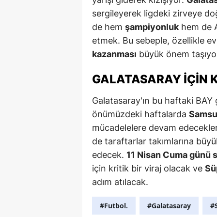
sergileyerek ligdeki zirveye doğ
de hem
şampiyonluk
hem de A
etmek. Bu sebeple, özellikle e
kazanması
büyük önem taşıyo
GALATASARAY IÇIN K
Galatasaray'ın bu haftaki BAY g
önümüzdeki haftalarda
Samsu
mücadelelere devam edecekler
de taraftarlar takımlarına bü
edecek.
11 Nisan Cuma günü s
için kritik bir viraj olacak ve
Sü
adım atılacak.
#Futbol.
#Galatasaray
#