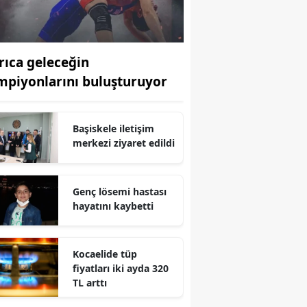
Edirne
Elazığ
rıca geleceğin
Erzincan
mpiyonlarını buluşturuyor
Erzurum
Başiskele iletişim
Eskişehir
merkezi ziyaret edildi
Gaziantep
Giresun
Genç lösemi hastası
hayatını kaybetti
Gümüşhane
Hakkari
Kocaelide tüp
fiyatları iki ayda 320
Hatay
TL arttı
Isparta