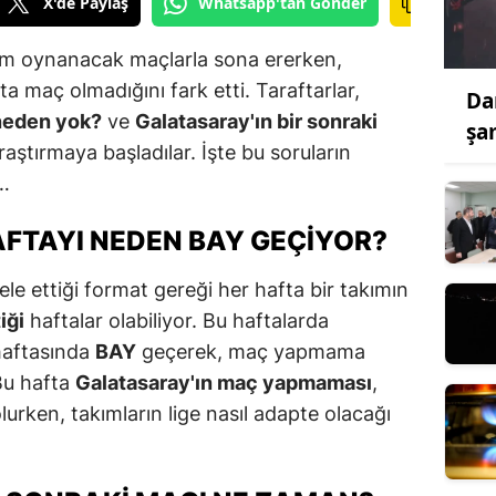
X'de Paylaş
Whatsapp'tan Gönder
am oynanacak maçlarla sona ererken,
ta maç olmadığını fark etti. Taraftarlar,
Da
 neden yok?
ve
Galatasaray'ın bir sonraki
şa
raştırmaya başladılar. İşte bu soruların
r…
FTAYI NEDEN BAY GEÇIYOR?
le ettiği format gereği her hafta bir takımın
iği
haftalar olabiliyor. Bu haftalarda
 haftasında
BAY
geçerek, maç yapmama
Bu hafta
Galatasaray'ın maç yapmaması
,
lurken, takımların lige nasıl adapte olacağı