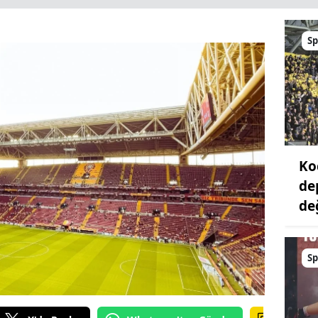
Sp
Ko
de
değ
Sp