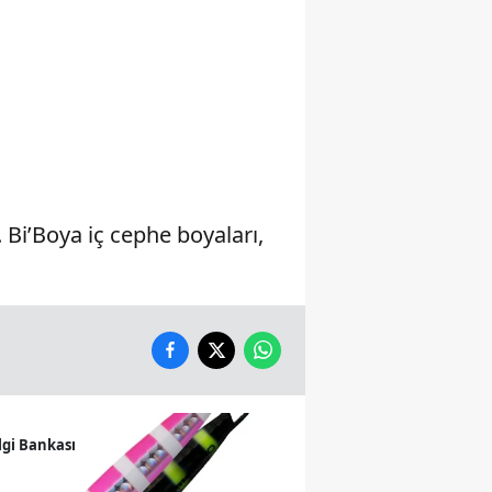
Yalova
Karabük
Kilis
Osmaniye
Düzce
Bi’Boya iç cephe boyaları,
lgi Bankası