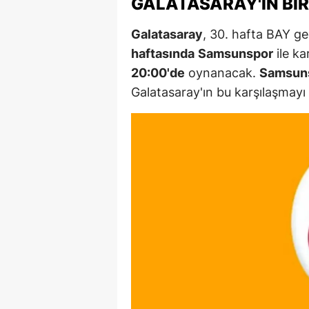
GALATASARAY'IN BI
Galatasaray
, 30. hafta BAY g
haftasında
Samsunspor
ile ka
20:00'de
oynanacak.
Samsun
Galatasaray'ın bu karşılaşmay