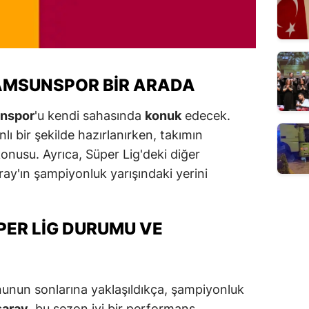
AMSUNSPOR BIR ARADA
nspor
'u kendi sahasında
konuk
edecek.
lı bir şekilde hazırlanırken, takımın
nusu. Ayrıca, Süper Lig'deki diğer
ay'ın şampiyonluk yarışındaki yerini
PER LIG DURUMU VE
nun sonlarına yaklaşıldıkça, şampiyonluk
saray
, bu sezon iyi bir performans