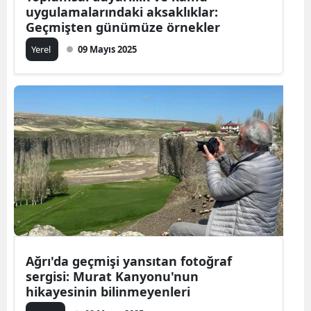
uygulamalarındaki aksaklıklar:
Geçmişten günümüze örnekler
Yerel
09 Mayıs 2025
Ağrı'da geçmişi yansıtan fotoğraf
sergisi: Murat Kanyonu'nun
hikayesinin bilinmeyenleri