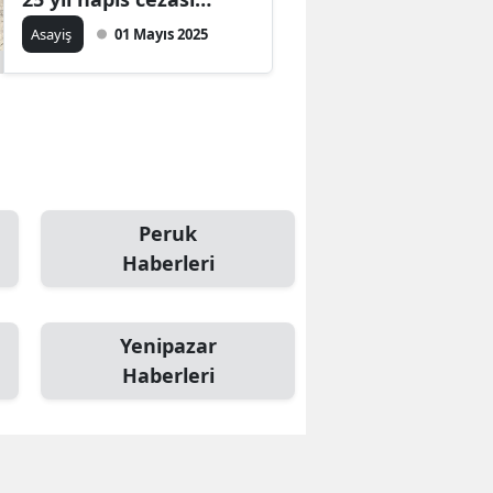
bulunan M.K.
Asayiş
01 Mayıs 2025
Samsun
yakalandı
Siirt
Sinop
Sivas
Tekirdağ
Peruk
Haberleri
Tokat
Trabzon
Yenipazar
Tunceli
Haberleri
Şanlıurfa
Uşak
Van