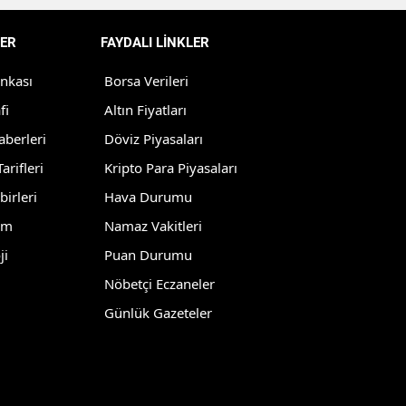
Yozgat
ER
FAYDALI LİNKLER
Zonguldak
ankası
Borsa Verileri
Aksaray
fi
Altın Fiyatları
aberleri
Döviz Piyasaları
Bayburt
arifleri
Kripto Para Piyasaları
Karaman
birleri
Hava Durumu
Kırıkkale
lm
Namaz Vakitleri
ji
Puan Durumu
Batman
Nöbetçi Eczaneler
Şırnak
Günlük Gazeteler
Bartın
Ardahan
Iğdır