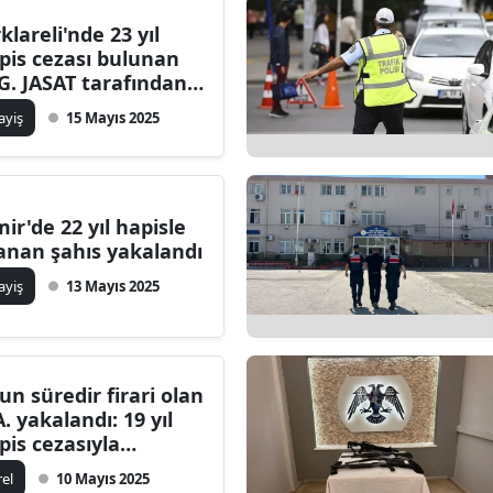
rklareli'nde 23 yıl
pis cezası bulunan
G. JASAT tarafından
kalandı
ayiş
15 Mayıs 2025
mir'de 22 yıl hapisle
anan şahıs yakalandı
ayiş
13 Mayıs 2025
un süredir firari olan
A. yakalandı: 19 yıl
pis cezasıyla
anıyordu
rel
10 Mayıs 2025