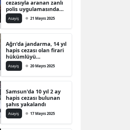
cezasıyla aranan zanlı
Edirne
polis uygulamasında
yakalandı
Asayiş
21 Mayıs 2025
Elazığ
Erzincan
Erzurum
Ağrı'da jandarma, 14 yıl
hapis cezası olan firari
Eskişehir
hükümlüyü
teknolojiyle yakaladı
Asayiş
20 Mayıs 2025
Gaziantep
Giresun
Gümüşhane
Samsun'da 10 yıl 2 ay
hapis cezası bulunan
Hakkari
şahıs yakalandı
Asayiş
17 Mayıs 2025
Hatay
Isparta