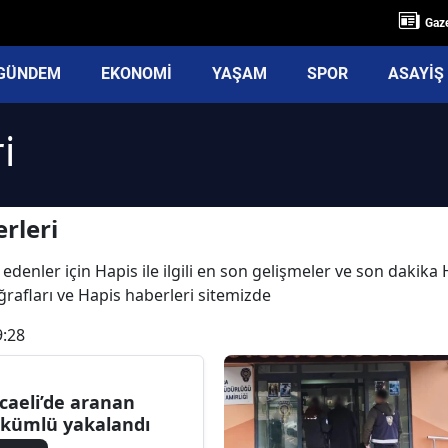
Gaze
GÜNDEM
EKONOMİ
YAŞAM
SPOR
ASAYİŞ
i
rleri
edenler için Hapis ile ilgili en son gelişmeler ve son dakika
oğrafları ve Hapis haberleri sitemizde
9:28
caeli’de aranan
kümlü yakalandı