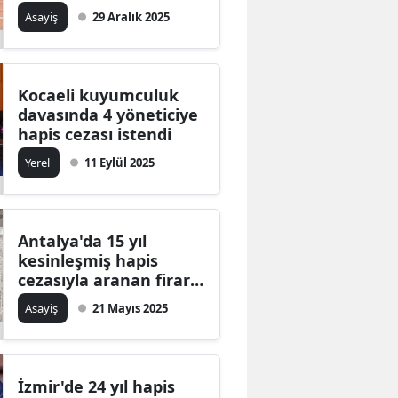
Asayiş
29 Aralık 2025
Bilecik
Bingöl
Bitlis
Kocaeli kuyumculuk
davasında 4 yöneticiye
Bolu
hapis cezası istendi
Yerel
11 Eylül 2025
Burdur
Bursa
Çanakkale
Antalya'da 15 yıl
kesinleşmiş hapis
Çankırı
cezasıyla aranan firari,
Jasat'tan kaçamadı
Asayiş
21 Mayıs 2025
Çorum
Denizli
Diyarbakır
İzmir'de 24 yıl hapis