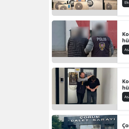
E
Ko
hü
As
Ko
hü
As
Ço