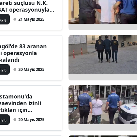
careti suçlusu N.K.
SAT operasyonuyla
kalandı
ayiş
21 Mayıs 2025
ngöl'de 83 aranan
şi operasyonla
kalandı
ayiş
20 Mayıs 2025
stamonu'da
zaevinden izinli
tıkları için
kalandılar: Hangi
ayiş
20 Mayıs 2025
çlarla
rgılanıyorlar?