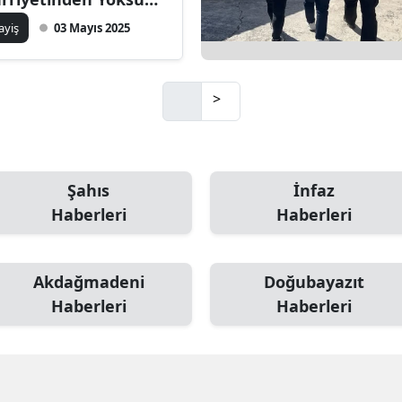
lma' suçundan
ayiş
03 Mayıs 2025
anan şahıs yakalandı
>
Şahıs
İnfaz
Haberleri
Haberleri
Akdağmadeni
Doğubayazıt
Haberleri
Haberleri