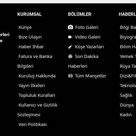
KURUMSAL
BÖLÜMLER
HABERL
Künye
Foto Galeri
Bilgi B
rleri
Bize Ulaşın
Video Galeri
Biyogra
ne
Haber İhbar
Köşe Yazarları
Bilim H
Fatura ve Banka
Son Dakika
Yemek T
Bilgileri
Haberleri
Rüya Ta
Kuruluş Hakkında
Tüm Manşetler
Dizi&Fi
Yayın İlkeleri
Teknolo
Topluluk Kuralları
Sağlık
Kullanıcı ve Gizlilik
Dünya
Sözleşmesi
Kadın
Veri Politikası