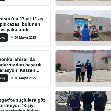
msun'da 13 yıl 11 ay
pis cezası bulunan
hıs yakalandı
ayiş
07 Mayıs 2025
yonkarahisar'da
ndarmadan başarılı
erasyon: Kasten
ralama suçundan
ayiş
06 Mayıs 2025
anan M.B. yakalandı
zgat'ta suçlulara göz
ırılmıyor: 'Kişiyi
rriyetinden Yoksun