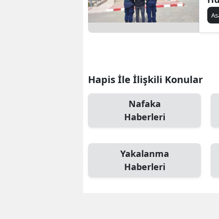
Kı
As
ar
Hapis İle İlişkili Konular
Nafaka
Haberleri
Yakalanma
Haberleri