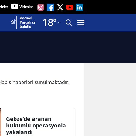
teler
Videolar
Adana
Kocaeli
18
°
SİYASET
Parçalı az
bulutlu
Adıyaman
Afyonkarahisar
Ağrı
Amasya
Ankara
 Hapis haberleri sunulmaktadır.
Antalya
Artvin
Aydın
Gebze’de aranan
hükümlü operasyonla
Balıkesir
yakalandı