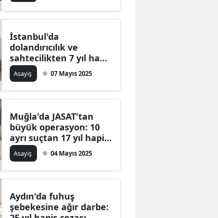
Malatya
Manisa
İstanbul'da
dolandırıcılık ve
Kahramanmaraş
sahtecilikten 7 yıl hapis
cezası bulunan şahıs
Asayiş
07 Mayıs 2025
Mardin
operasyonda yakalandı
Muğla
Muş
Muğla'da JASAT'tan
büyük operasyon: 10
Nevşehir
ayrı suçtan 17 yıl hapis
cezası olan M.Y.
Asayiş
04 Mayıs 2025
Niğde
yakalandı
Ordu
Rize
Aydın'da fuhuş
şebekesine ağır darbe:
Sakarya
25 yıl hapis cezası