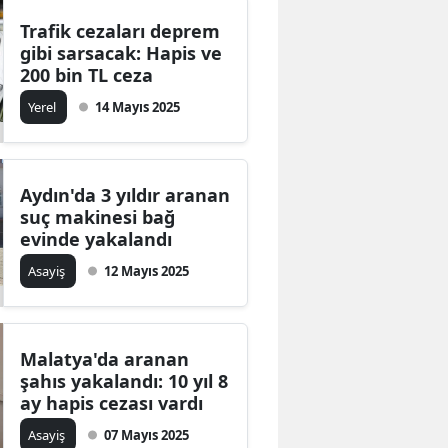
Mersin
Trafik cezaları deprem
gibi sarsacak: Hapis ve
İstanbul
200 bin TL ceza
Yerel
14 Mayıs 2025
İzmir
Kars
Kastamonu
Aydın'da 3 yıldır aranan
suç makinesi bağ
Kayseri
evinde yakalandı
Asayiş
12 Mayıs 2025
Kırklareli
Kırşehir
Kocaeli
Malatya'da aranan
şahıs yakalandı: 10 yıl 8
Konya
ay hapis cezası vardı
Asayiş
07 Mayıs 2025
Kütahya