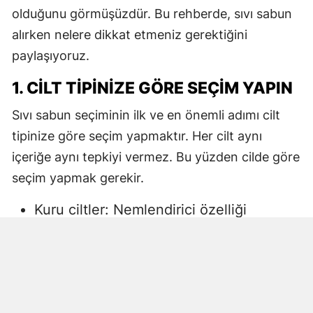
olduğunu görmüşüzdür. Bu rehberde, sıvı sabun
alırken nelere dikkat etmeniz gerektiğini
paylaşıyoruz.
1. CILT TIPINIZE GÖRE SEÇIM YAPIN
Sıvı sabun seçiminin ilk ve en önemli adımı cilt
tipinize göre seçim yapmaktır. Her cilt aynı
içeriğe aynı tepkiyi vermez. Bu yüzden cilde göre
seçim yapmak gerekir.
Kuru ciltler: Nemlendirici özelliği
yüksek, gliserin veya doğal yağlar
içeren sıvı sabunlar tercih edilmelidir.
Aksi halde ciltte kuruma, gerginlik ve
pullanma görülebilir.
Yağlı ciltler: Fazla ağır yağlar içermeyen,