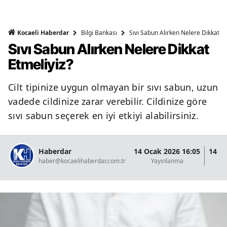
Bilgi Bankası
Sıvı Sabun Alırken Nelere Dikkat Et
Kocaeli Haberdar
Sıvı Sabun Alırken Nelere Dikkat
Etmeliyiz?
Cilt tipinize uygun olmayan bir sıvı sabun, uzun
vadede cildinize zarar verebilir. Cildinize göre
sıvı sabun seçerek en iyi etkiyi alabilirsiniz.
Haberdar
14 Ocak 2026 16:05
14 O
haber@kocaelihaberdar.com.tr
Yayınlanma
G