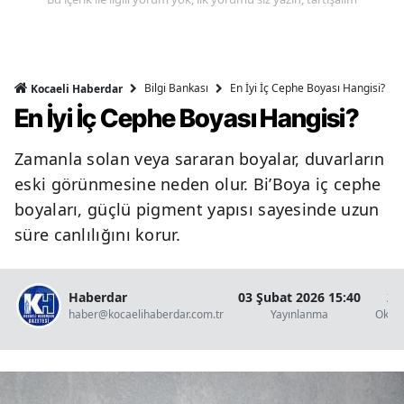
Bilgi Bankası
En İyi İç Cephe Boyası Hangisi?
Kocaeli Haberdar
En İyi İç Cephe Boyası Hangisi?
Zamanla solan veya sararan boyalar, duvarların
eski görünmesine neden olur. Bi’Boya iç cephe
boyaları, güçlü pigment yapısı sayesinde uzun
süre canlılığını korur.
Haberdar
03 Şubat 2026 15:40
2 
haber@kocaelihaberdar.com.tr
Yayınlanma
Okun