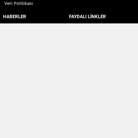
Veri Politikası
HABERLER
FAYDALI LİNKLER
Bilgi Bankası
Borsa Verileri
Biyografi
Altın Fiyatları
Bilim Haberleri
Döviz Piyasaları
Yemek Tarifleri
Kripto Para Piyasaları
Rüya Tabirleri
Hava Durumu
Dizi&Film
Namaz Vakitleri
Teknoloji
Puan Durumu
Sağlık
Nöbetçi Eczaneler
Dünya
Günlük Gazeteler
Kadın