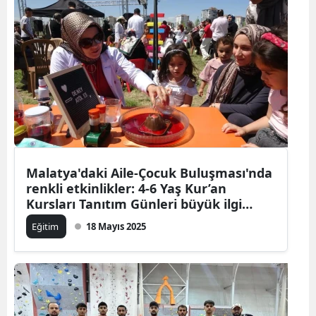
Malatya'daki Aile-Çocuk Buluşması'nda
renkli etkinlikler: 4-6 Yaş Kur’an
Kursları Tanıtım Günleri büyük ilgi
gördü
Eğitim
18 Mayıs 2025