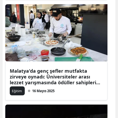
Malatya'da genç şefler mutfakta
zirveye oynadı: Üniversiteler arası
lezzet yarışmasında ödüller sahiplerini
buldu
Eğitim
16 Mayıs 2025