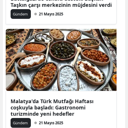
Taşkın çarşı merkezinin müjdesini verdi
Gündem
21 Mayıs 2025
Malatya'da Türk Mutfağı Haftası
coşkuyla başladı: Gastronomi
turizminde yeni hedefler
Gündem
21 Mayıs 2025