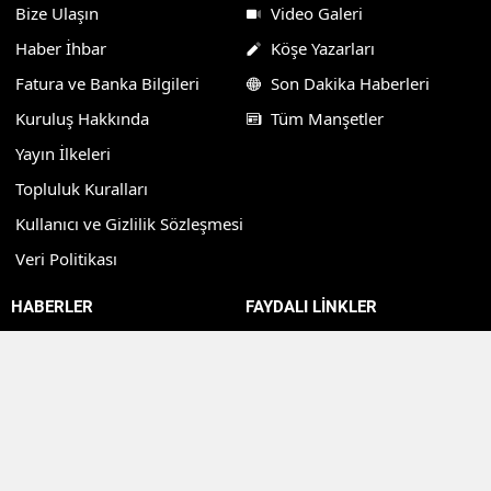
Bize Ulaşın
Video Galeri
Haber İhbar
Köşe Yazarları
Fatura ve Banka Bilgileri
Son Dakika Haberleri
Kuruluş Hakkında
Tüm Manşetler
Yayın İlkeleri
Topluluk Kuralları
Kullanıcı ve Gizlilik Sözleşmesi
Veri Politikası
HABERLER
FAYDALI LİNKLER
Bilgi Bankası
Borsa Verileri
Biyografi
Altın Fiyatları
Bilim Haberleri
Döviz Piyasaları
Yemek Tarifleri
Kripto Para Piyasaları