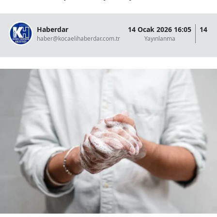
Haberdar
14 Ocak 2026 16:05
14 O
haber@kocaelihaberdar.com.tr
Yayınlanma
G