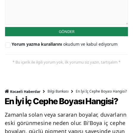
GÖNDER
Yorum yazma kurallarını
okudum ve kabul ediyorum
* Bu içerik ile ilgili yorum yok, ilk yorumu siz yazın, tartışalım *
Bilgi Bankası
En İyi İç Cephe Boyası Hangisi?
Kocaeli Haberdar
En İyi İç Cephe Boyası Hangisi?
Zamanla solan veya sararan boyalar, duvarların
eski görünmesine neden olur. Bi’Boya iç cephe
boyaları, güçlü pigment yapısı sayesinde uzun