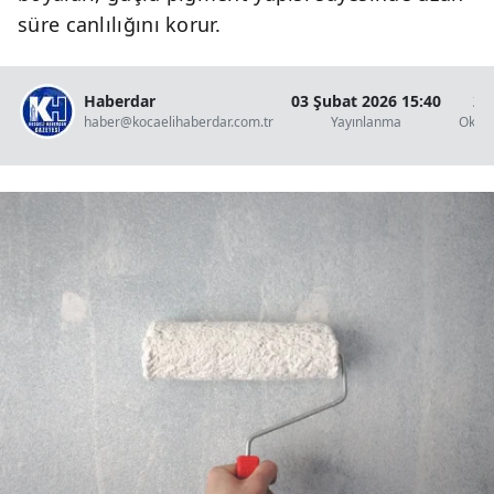
süre canlılığını korur.
Haberdar
03 Şubat 2026 15:40
2 
haber@kocaelihaberdar.com.tr
Yayınlanma
Okun