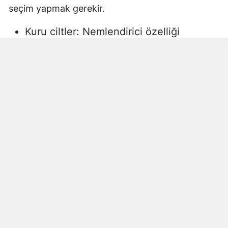
seçim yapmak gerekir.
Kuru ciltler: Nemlendirici özelliği
yüksek, gliserin veya doğal yağlar
içeren sıvı sabunlar tercih edilmelidir.
Aksi halde ciltte kuruma, gerginlik ve
pullanma görülebilir.
Yağlı ciltler: Fazla ağır yağlar içermeyen,
cildi kurutmadan arındıran ürünler daha
uygun olacaktır.
Hassas ciltler: Parfümsüz, alkol
içermeyen ve dermatolojik olarak test
edilmiş ürünler önerilir. Aksi halde ciltte
beklenmeyen etkiler görülebilir.
Çocuklar ve bebekler: Daha hassas
ciltlere sahip oldukları için özel olarak