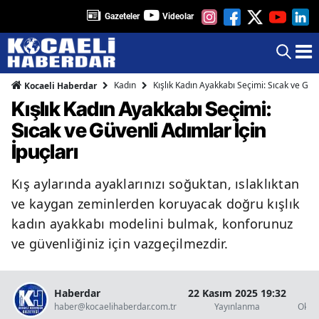
Gazeteler
Videolar
Kadın
Kışlık Kadın Ayakkabı Seçimi: Sıcak ve Güve
Kocaeli Haberdar
Kışlık Kadın Ayakkabı Seçimi:
Sıcak ve Güvenli Adımlar İçin
İpuçları
Kış aylarında ayaklarınızı soğuktan, ıslaklıktan
ve kaygan zeminlerden koruyacak doğru kışlık
kadın ayakkabı modelini bulmak, konforunuz
ve güvenliğiniz için vazgeçilmezdir.
Haberdar
22 Kasım 2025 19:32
4 
haber@kocaelihaberdar.com.tr
Yayınlanma
Okun