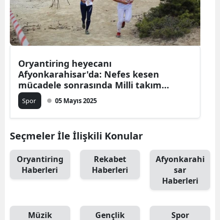
Oryantiring heyecanı
Afyonkarahisar'da: Nefes kesen
mücadele sonrasında Milli takım
seçmeleri sonuçlandı
Spor
05 Mayıs 2025
Seçmeler İle İlişkili Konular
Oryantiring
Rekabet
Afyonkarahi
Haberleri
Haberleri
sar
Haberleri
Müzik
Gençlik
Spor