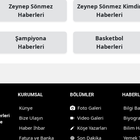
Zeynep Sönmez
Zeynep Sönmez Kimdi
Haberleri
Haberleri
Şampiyona
Basketbol
Haberleri
Haberleri
KURUMSAL
BÖLÜMLER
HABERL
Künye
Foto Galeri
Bilgi B
rleri
Bize Ulaşın
Video Galeri
Biyogra
ne
Haber İhbar
Köşe Yazarları
Bilim H
Fatura ve Banka
Son Dakika
Yemek T