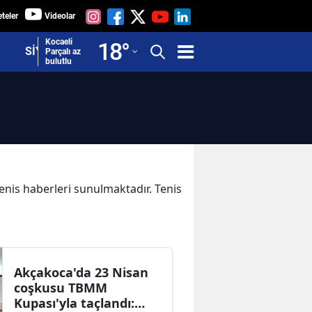
teler
Videolar
Adana
Kocaeli
18
°
SİYASET
Parçalı az
bulutlu
Adıyaman
Afyonkarahisar
Ağrı
Amasya
Ankara
Tenis haberleri sunulmaktadır. Tenis
Antalya
Artvin
Aydın
Akçakoca'da 23 Nisan
coşkusu TBMM
Balıkesir
Kupası'yla taçlandı: