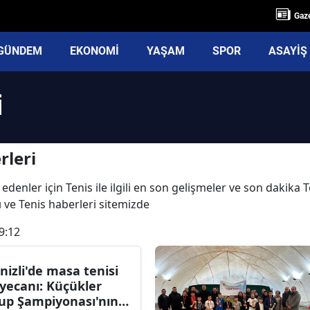
Gaze
GÜNDEM
EKONOMİ
YAŞAM
SPOR
ASAYİŞ
i
rleri
edenler için Tenis ile ilgili en son gelişmeler ve son dakika 
rı ve Tenis haberleri sitemizde
9:12
nizli'de masa tenisi
yecanı: Küçükler
up Şampiyonası'nın