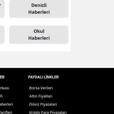
r
Denizli
Edirne
Haberleri
Elazığ
Erzincan
Okul
Haberleri
Erzurum
Eskişehir
Gaziantep
Giresun
ER
FAYDALI LİNKLER
Gümüşhane
ankası
Borsa Verileri
Hakkari
fi
Altın Fiyatları
Hatay
aberleri
Döviz Piyasaları
Isparta
arifleri
Kripto Para Piyasaları