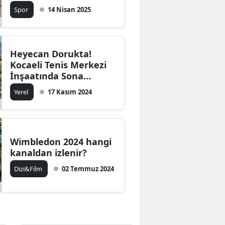
İşte şampiyonlar
Spor
14 Nisan 2025
Bilecik
Bingöl
Bitlis
Heyecan Dorukta!
Kocaeli Tenis Merkezi
Bolu
İnşaatında Sona
Yaklaşıldı
Yerel
17 Kasım 2024
Burdur
Bursa
Çanakkale
Wimbledon 2024 hangi
kanaldan izlenir?
Çankırı
Dizi&Film
02 Temmuz 2024
Çorum
Denizli
Diyarbakır