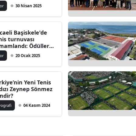
zananları açıklandı
or
30 Nisan 2025
caeli Başiskele'de
nis turnuvası
mamlandı: Ödüller
hiplerini buldu
or
20 Ocak 2025
rkiye’nin Yeni Tenis
ldızı Zeynep Sönmez
mdir?
yografi
04 Kasım 2024