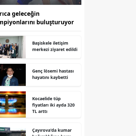
Edirne
rıca geleceğin
Elazığ
mpiyonlarını buluşturuyor
Erzincan
Başiskele iletişim
Erzurum
merkezi ziyaret edildi
Eskişehir
Gaziantep
Genç lösemi hastası
hayatını kaybetti
Giresun
Gümüşhane
Kocaelide tüp
fiyatları iki ayda 320
Hakkari
TL arttı
Hatay
Çayırova'da kumar
Isparta