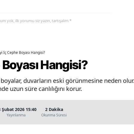
yorum yok, ilk yorumu siz yazın, tartışalım *
İyi İç Cephe Boyası Hangisi?
e Boyası Hangisi?
oyalar, duvarların eski görünmesine neden olur. 
de uzun süre canlılığını korur.
3 Şubat 2026 15:40
2 Dakika
Yayınlanma
Okunma Süresi