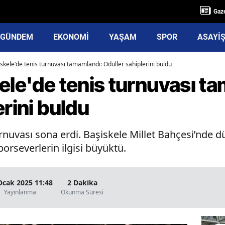
Gaze
GÜNDEM
EKONOMİ
YAŞAM
SPOR
ASAYİ
skele'de tenis turnuvası tamamlandı: Ödüller sahiplerini buldu
ele'de tenis turnuvası t
erini buldu
urnuvası sona erdi. Başiskele Millet Bahçesi’nde 
orseverlerin ilgisi büyüktü.
Ocak 2025 11:48
2 Dakika
Yayınlanma
Okunma Süresi