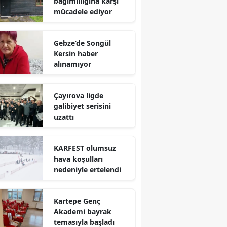
bağımlılığına karşı
mücadele ediyor
Mersin
İstanbul
Gebze’de Songül
Kersin haber
İzmir
alınamıyor
Kars
Çayırova ligde
Kastamonu
galibiyet serisini
uzattı
Kayseri
Kırklareli
KARFEST olumsuz
hava koşulları
Kırşehir
nedeniyle ertelendi
Kocaeli
Kartepe Genç
Konya
Akademi bayrak
Kütahya
temasıyla başladı