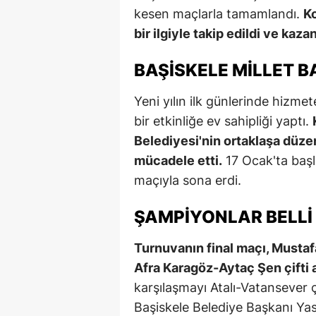
kesen maçlarla tamamlandı.
Ko
bir ilgiyle takip edildi ve kazan
BAŞISKELE MILLET 
Yeni yılın ilk günlerinde hizmet
bir etkinliğe ev sahipliği yaptı.
Belediyesi'nin ortaklaşa düze
mücadele etti.
17 Ocak'ta başl
maçıyla sona erdi.
ŞAMPIYONLAR BELLI
Turnuvanın final maçı, Mustaf
Afra Karagöz-Aytaç Şen çifti 
karşılaşmayı Atalı-Vatansever 
Başiskele Belediye Başkanı Ya