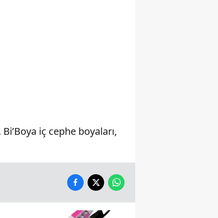
Yalova
Karabük
Kilis
Osmaniye
Düzce
Bi’Boya iç cephe boyaları,