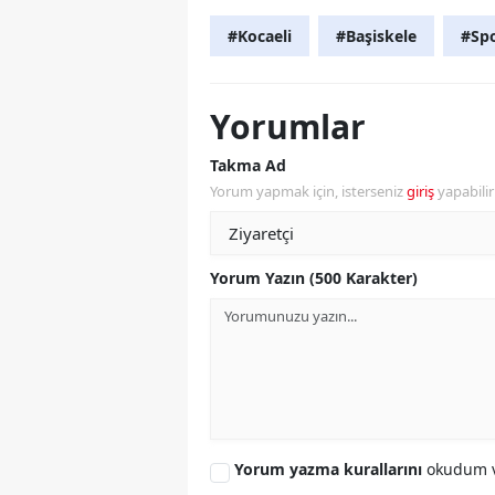
#Kocaeli
#Başiskele
#Sp
Yorumlar
Takma Ad
Yorum yapmak için, isterseniz
giriş
yapabili
Yorum Yazın (500 Karakter)
Yorum yazma kurallarını
okudum v