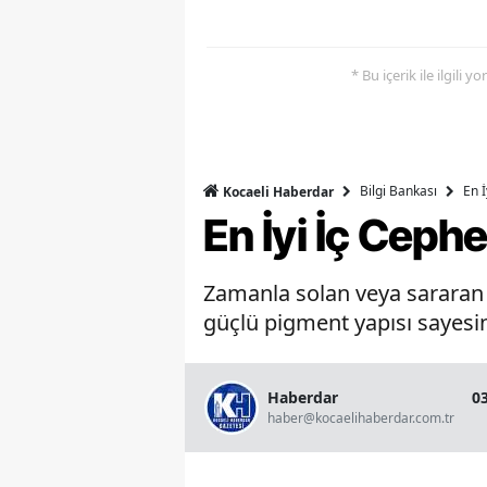
* Bu içerik ile ilgili 
Bilgi Bankası
En 
Kocaeli Haberdar
En İyi İç Ceph
Zamanla solan veya sararan b
güçlü pigment yapısı sayesin
Haberdar
0
haber@kocaelihaberdar.com.tr