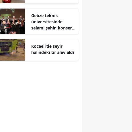
Malatya
Gebze teknik
Manisa
üniversitesinde
selami şahin konseri
Kahramanmaraş
coşkuyla karşılandı
Mardin
Kocaeli'de seyir
halindeki tır alev aldı
Muğla
Muş
Nevşehir
Niğde
Ordu
Rize
Sakarya