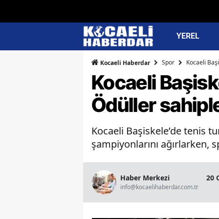
YEREL
Spor
Kocaeli Başi
Kocaeli Haberdar
Kocaeli Başisk
Ödüller sahipl
Kocaeli Başiskele’de tenis t
şampiyonlarını ağırlarken, sp
Haber Merkezi
20 
info@kocaelihaberdar.com.tr