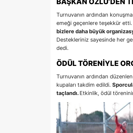
BAŞKAN ÖZLÜ’DEN T
Turnuvanın ardından konuşma
emeği geçenlere teşekkür etti
bizlere daha büyük organizas
Destekleriniz sayesinde her ge
dedi.
ÖDÜL TÖRENIYLE OR
Turnuvanın ardından düzenlene
kupaları takdim edildi.
Sporcula
taçlandı.
Etkinlik, ödül törenin