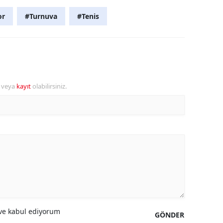
or
#Turnuva
#Tenis
r veya
kayıt
olabilirsiniz.
e kabul ediyorum
GÖNDER