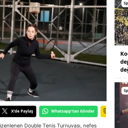
Sp
Ko
de
değ
Sp
X'de Paylaş
Whatsapp'tan Gönder
düzenlenen Double Tenis Turnuvası, nefes