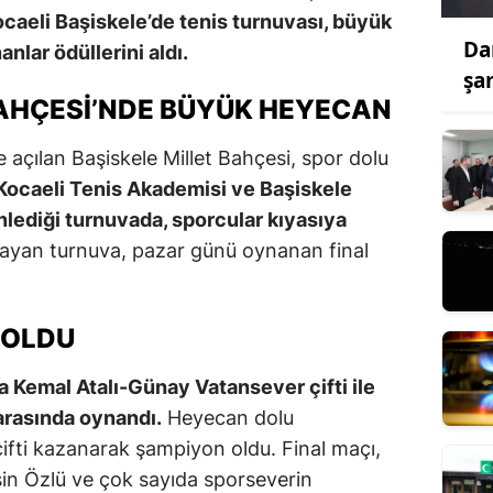
caeli Başiskele’de tenis turnuvası, büyük
Da
anlar ödüllerini aldı.
şa
BAHÇESI’NDE BÜYÜK HEYECAN
e açılan Başiskele Millet Bahçesi, spor dolu
Kocaeli Tenis Akademisi ve Başiskele
nlediği turnuvada, sporcular kıyasıya
ayan turnuva, pazar günü oynanan final
 OLDU
a Kemal Atalı-Günay Vatansever çifti ile
arasında oynandı.
Heyecan dolu
çifti kazanarak şampiyon oldu. Final maçı,
sin Özlü ve çok sayıda sporseverin