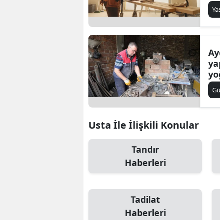
Y
Ay
ya
yo
Fa
G
gö
us
ya
Usta İle İlişkili Konular
Tandır
Haberleri
Tadilat
Haberleri