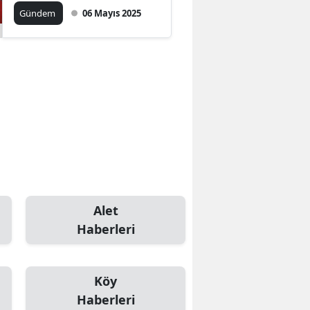
yaşam kaynağı
Gündem
06 Mayıs 2025
Bilecik
Bingöl
Bitlis
Bolu
Burdur
Bursa
Çanakkale
Alet
Çankırı
Haberleri
Çorum
Denizli
Köy
Haberleri
Diyarbakır