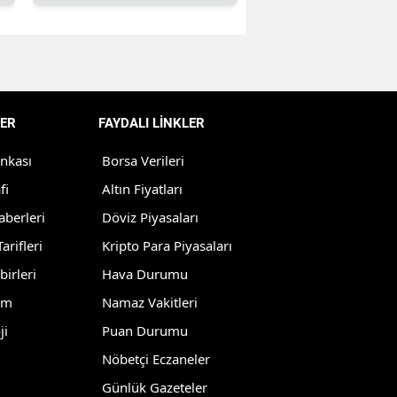
Edirne
Elazığ
Erzincan
ER
FAYDALI LİNKLER
Erzurum
ankası
Borsa Verileri
Eskişehir
fi
Altın Fiyatları
Gaziantep
aberleri
Döviz Piyasaları
Giresun
arifleri
Kripto Para Piyasaları
birleri
Hava Durumu
Gümüşhane
lm
Namaz Vakitleri
Hakkari
ji
Puan Durumu
Hatay
Nöbetçi Eczaneler
Isparta
Günlük Gazeteler