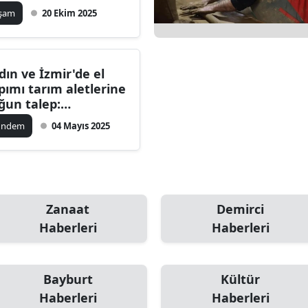
aşam
20 Ekim 2025
dın ve İzmir'de el
pımı tarım aletlerine
ğun talep:
brikasyon aletler iş
ündem
04 Mayıs 2025
rmüyor demirci
taları zamanla
rışıyor
Zanaat
Demirci
Haberleri
Haberleri
Bayburt
Kültür
Haberleri
Haberleri