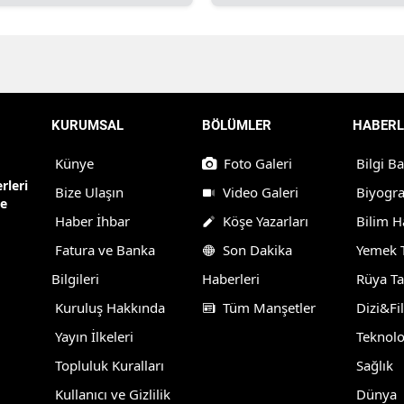
KURUMSAL
BÖLÜMLER
HABERL
Künye
Foto Galeri
Bilgi B
rleri
Bize Ulaşın
Video Galeri
Biyogra
ne
Haber İhbar
Köşe Yazarları
Bilim H
Fatura ve Banka
Son Dakika
Yemek T
Bilgileri
Haberleri
Rüya Ta
Kuruluş Hakkında
Tüm Manşetler
Dizi&Fi
Yayın İlkeleri
Teknolo
Topluluk Kuralları
Sağlık
Kullanıcı ve Gizlilik
Dünya