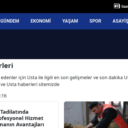
Gaze
GÜNDEM
EKONOMİ
YAŞAM
SPOR
ASAYİ
leri
edenler için Usta ile ilgili en son gelişmeler ve son dakika 
rı ve Usta haberleri sitemizde
:16
 Tadilatında
ofesyonel Hizmet
manın Avantajları