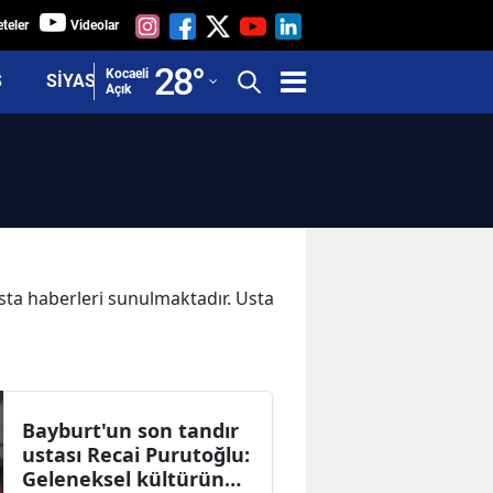
teler
Videolar
Adana
28
°
Kocaeli
Ş
SİYASET
Açık
Adıyaman
Afyonkarahisar
Ağrı
Amasya
Ankara
Usta haberleri sunulmaktadır. Usta
Antalya
Artvin
Aydın
Bayburt'un son tandır
ustası Recai Purutoğlu:
Balıkesir
Geleneksel kültürün