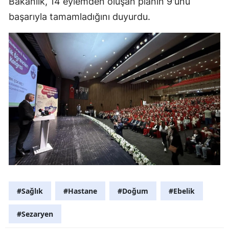
Bakanlık, 14 eylemden oluşan planın 9'unu
başarıyla tamamladığını duyurdu.
#Sağlık
#Hastane
#Doğum
#Ebelik
#Sezaryen