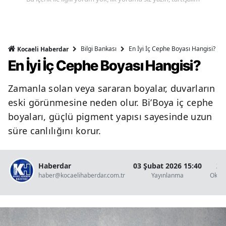
Bilgi Bankası
En İyi İç Cephe Boyası Hangisi?
Kocaeli Haberdar
En İyi İç Cephe Boyası Hangisi?
Zamanla solan veya sararan boyalar, duvarların
eski görünmesine neden olur. Bi’Boya iç cephe
boyaları, güçlü pigment yapısı sayesinde uzun
süre canlılığını korur.
Haberdar
03 Şubat 2026 15:40
2 
haber@kocaelihaberdar.com.tr
Yayınlanma
Okun