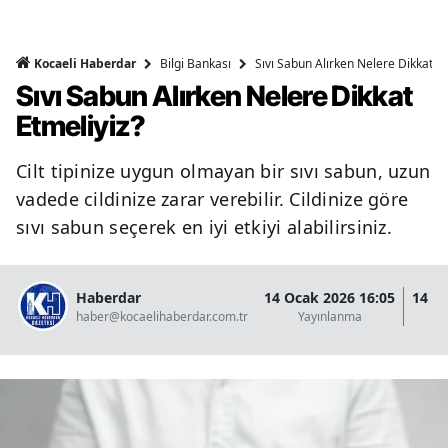
Bilgi Bankası
Sıvı Sabun Alırken Nelere Dikkat Et
Kocaeli Haberdar
Sıvı Sabun Alırken Nelere Dikkat
Etmeliyiz?
Cilt tipinize uygun olmayan bir sıvı sabun, uzun
vadede cildinize zarar verebilir. Cildinize göre
sıvı sabun seçerek en iyi etkiyi alabilirsiniz.
Haberdar
14 Ocak 2026 16:05
14 O
haber@kocaelihaberdar.com.tr
Yayınlanma
G