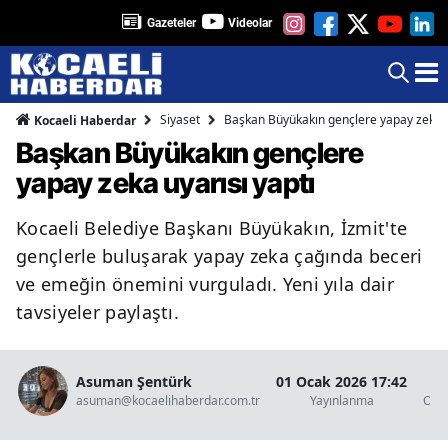
Gazeteler
Videolar
Siyaset
Başkan Büyükakın gençlere yapay zeka u
Kocaeli Haberdar
Başkan Büyükakın gençlere
yapay zeka uyarısı yaptı
Kocaeli Belediye Başkanı Büyükakın, İzmit'te
gençlerle buluşarak yapay zeka çağında beceri
ve emeğin önemini vurguladı. Yeni yıla dair
tavsiyeler paylaştı.
Asuman Şentürk
01 Ocak 2026 17:42
1
asuman@kocaelihaberdar.com.tr
Yayınlanma
Oku