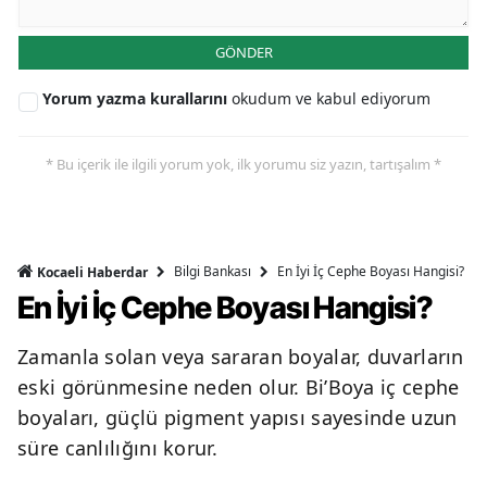
GÖNDER
Yorum yazma kurallarını
okudum ve kabul ediyorum
* Bu içerik ile ilgili yorum yok, ilk yorumu siz yazın, tartışalım *
Bilgi Bankası
En İyi İç Cephe Boyası Hangisi?
Kocaeli Haberdar
En İyi İç Cephe Boyası Hangisi?
Zamanla solan veya sararan boyalar, duvarların
eski görünmesine neden olur. Bi’Boya iç cephe
boyaları, güçlü pigment yapısı sayesinde uzun
süre canlılığını korur.