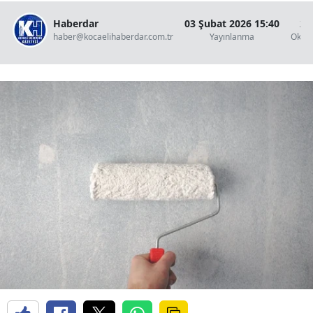
Haberdar
03 Şubat 2026 15:40
2 
haber@kocaelihaberdar.com.tr
Yayınlanma
Okun