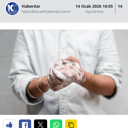
Haberdar
14 Ocak 2026 16:05
14 O
haber@kocaelihaberdar.com.tr
Yayınlanma
G