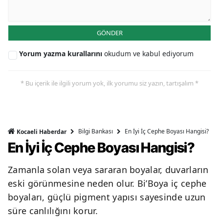
GÖNDER
Yorum yazma kurallarını
okudum ve kabul ediyorum
* Bu içerik ile ilgili yorum yok, ilk yorumu siz yazın, tartışalım *
Bilgi Bankası
En İyi İç Cephe Boyası Hangisi?
Kocaeli Haberdar
En İyi İç Cephe Boyası Hangisi?
Zamanla solan veya sararan boyalar, duvarların
eski görünmesine neden olur. Bi’Boya iç cephe
boyaları, güçlü pigment yapısı sayesinde uzun
süre canlılığını korur.