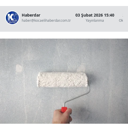
Haberdar
03 Şubat 2026 15:40
2 
haber@kocaelihaberdar.com.tr
Yayınlanma
Okun