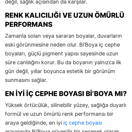
değil, sağlık açısından da karşılar.
RENK KALICILIĞI VE UZUN ÖMÜRLÜ
PERFORMANS
Zamanla solan veya sararan boyalar, duvarların
eski görünmesine neden olur. Bi’Boya iç cephe
boyaları, güçlü pigment yapısı sayesinde uzun
süre canlılığını korur. Bu da boyanın yalnızca ilk
gün değil, yıllar boyunca estetik bir görünüm
sunmasını sağlar.
EN İYI İÇ CEPHE BOYASI BI’BOYA MI?
Yüksek örtücülük, silinebilir yüzey, sağlığa duyarlı
formül ve uzun ömürlü renk performansı bir
araya geldiğinde, en iyi
iç cephe boyası
arayışında Bi’Boya güvenilir bir seçenek olarak