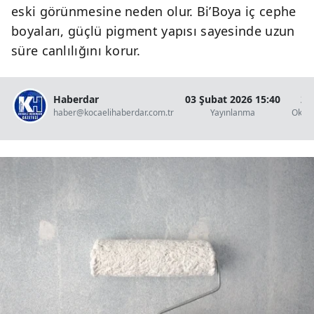
eski görünmesine neden olur. Bi’Boya iç cephe
boyaları, güçlü pigment yapısı sayesinde uzun
süre canlılığını korur.
Haberdar
03 Şubat 2026 15:40
2 
haber@kocaelihaberdar.com.tr
Yayınlanma
Okun