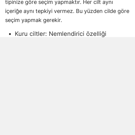
tipinize göre seçim yapmaktır. Her cilt aynı
içeriğe aynı tepkiyi vermez. Bu yüzden cilde göre
seçim yapmak gerekir.
Kuru ciltler: Nemlendirici özelliği
yüksek, gliserin veya doğal yağlar
içeren sıvı sabunlar tercih edilmelidir.
Aksi halde ciltte kuruma, gerginlik ve
pullanma görülebilir.
Yağlı ciltler: Fazla ağır yağlar içermeyen,
cildi kurutmadan arındıran ürünler daha
uygun olacaktır.
Hassas ciltler: Parfümsüz, alkol
içermeyen ve dermatolojik olarak test
edilmiş ürünler önerilir. Aksi halde ciltte
beklenmeyen etkiler görülebilir.