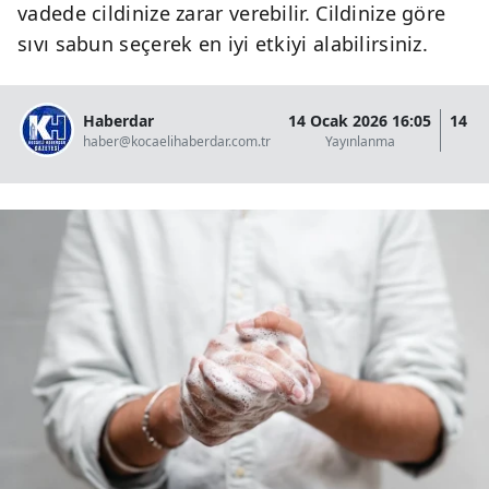
vadede cildinize zarar verebilir. Cildinize göre
sıvı sabun seçerek en iyi etkiyi alabilirsiniz.
Haberdar
14 Ocak 2026 16:05
14 O
haber@kocaelihaberdar.com.tr
Yayınlanma
G