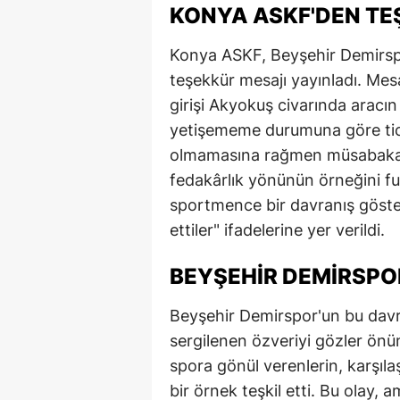
KONYA ASKF'DEN TE
Konya ASKF, Beyşehir Demirspo
teşekkür mesajı yayınladı. Mes
girişi Akyokuş civarında aracı
yetişememe durumuna göre ticar
olmamasına rağmen müsabaka
fedakârlık yönünün örneğini fu
sportmence bir davranış göste
ettiler" ifadelerine yer verildi.
BEYŞEHIR DEMIRSPO
Beyşehir Demirspor'un bu davr
sergilenen özveriyi gözler önü
spora gönül verenlerin, karşıla
bir örnek teşkil etti. Bu olay,