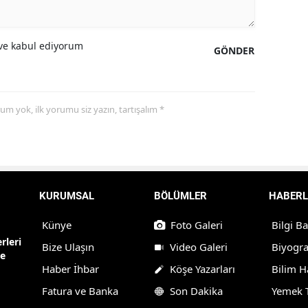
e kabul ediyorum
GÖNDER
yorum yok, ilk yorumu siz yazın, tartışalım *
KURUMSAL
BÖLÜMLER
HABERL
Künye
Foto Galeri
Bilgi B
rleri
Bize Ulaşın
Video Galeri
Biyogra
ne
Haber İhbar
Köşe Yazarları
Bilim H
Fatura ve Banka
Son Dakika
Yemek T