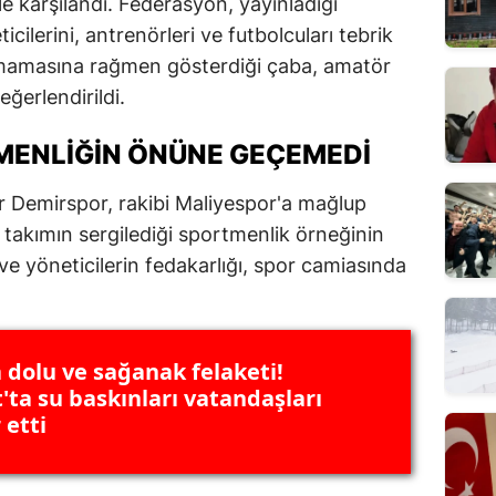
e karşılandı. Federasyon, yayınladığı
cilerini, antrenörleri ve futbolcuları tebrik
 olmamasına rağmen gösterdiği çaba, amatör
eğerlendirildi.
MENLIĞIN ÖNÜNE GEÇEMEDI
r Demirspor, rakibi Maliyespor'a mağlup
 takımın sergilediği sportmenlik örneğinin
 yöneticilerin fedakarlığı, spor camiasında
a dolu ve sağanak felaketi!
'ta su baskınları vatandaşları
etti