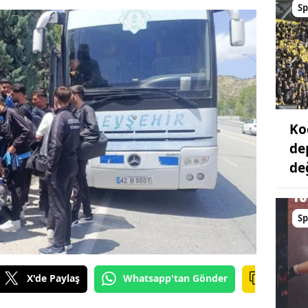
Sp
Ko
de
değ
Sp
X'de Paylaş
Whatsapp'tan Gönder