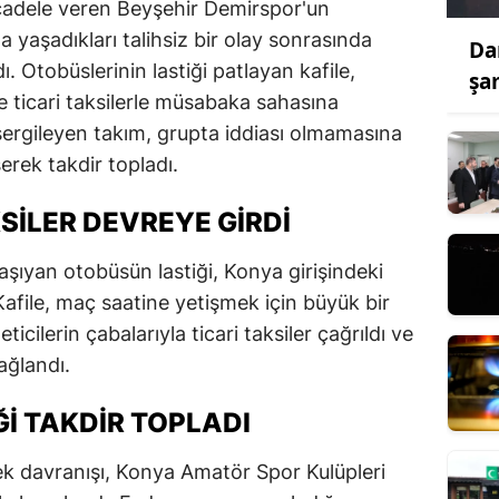
adele veren Beyşehir Demirspor'un
 yaşadıkları talihsiz bir olay sonrasında
Da
. Otobüslerinin lastiği patlayan kafile,
şa
le ticari taksilerle müsabaka sahasına
 sergileyen takım, grupta iddiası olmamasına
ek takdir topladı.
KSILER DEVREYE GIRDI
aşıyan otobüsün lastiği, Konya girişindeki
Kafile, maç saatine yetişmek için büyük bir
ticilerin çabalarıyla ticari taksiler çağrıldı ve
ağlandı.
I TAKDIR TOPLADI
k davranışı, Konya Amatör Spor Kulüpleri