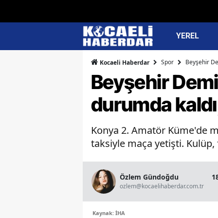
YEREL
Spor
Beyşehir Dem
Kocaeli Haberdar
Beyşehir Demir
durumda kaldı,
Konya 2. Amatör Küme'de mü
taksiyle maça yetişti. Kulüp, f
Özlem Gündoğdu
1
ozlem@kocaelihaberdar.com.tr
Kaynak: İHA