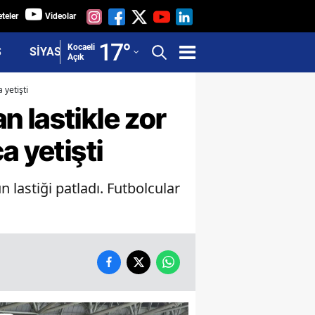
teler
Videolar
Adana
17
°
Kocaeli
Ş
SİYASET
Açık
Adıyaman
 yetişti
Afyonkarahisar
 lastikle zor
Ağrı
a yetişti
Amasya
astiği patladı. Futbolcular
Ankara
Antalya
Artvin
Aydın
Balıkesir