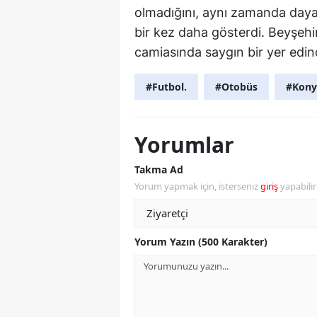
olmadığını, aynı zamanda daya
bir kez daha gösterdi. Beyşehi
camiasında saygın bir yer edin
#Futbol.
#Otobüs
#Kony
Yorumlar
Takma Ad
Yorum yapmak için, isterseniz
giriş
yapabili
Yorum Yazın (500 Karakter)