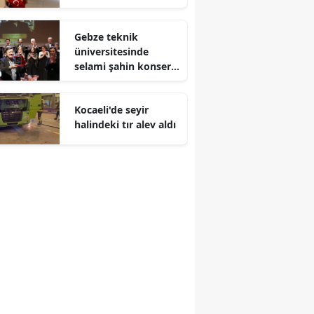
Malatya
Gebze teknik
Manisa
üniversitesinde
selami şahin konseri
Kahramanmaraş
coşkuyla karşılandı
Mardin
Kocaeli'de seyir
halindeki tır alev aldı
Muğla
Muş
Nevşehir
Niğde
Ordu
Rize
Sakarya