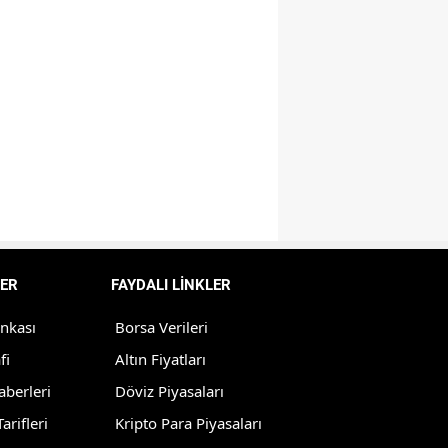
Yozgat
Zonguldak
Aksaray
Bayburt
Karaman
Kırıkkale
Batman
ER
FAYDALI LİNKLER
Şırnak
ankası
Borsa Verileri
fi
Altın Fiyatları
Bartın
aberleri
Döviz Piyasaları
Ardahan
arifleri
Kripto Para Piyasaları
Iğdır