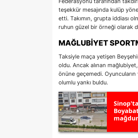
Federasyonu tarafından takdirl
teşekkür mesajında kulüp yöneti
etti. Takımın, grupta iddiası
ruhun güzel bir örneği olarak d
MAĞLUBIYET SPORT
Taksiyle maça yetişen Beyşehi
oldu. Ancak alınan mağlubiyet,
önüne geçemedi. Oyuncuların ve
olumlu yankı buldu.
Sinop't
Boyabat
mağdur 