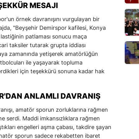
ŞEKKÜR MESAJI
r'un örnek davranışını vurgulayan bir
ajda, "Beyşehir Demirspor kafilesi, Konya
n lastiğinin patlaması sonucu maça
i taksiler tutarak grupta iddiası
ya zamanında yetişerek amatörlüğün
tbolcuları ile yaşayarak topluma
rdikleri için teşekkürü sonuna kadar hak
R'DAN ANLAMLI DAVRANIŞ
anışı, amatör sporun zorluklarına rağmen
ne serdi. Maddi imkansızlıklara rağmen
ştıkları engelleri aşma çabası, takdire şayan
 amatör sporun sadece rekabetten ibaret