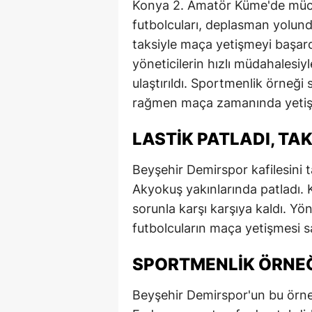
Konya 2. Amatör Küme'de müc
futbolcuları, deplasman yolunda
taksiyle maça yetişmeyi başardı
yöneticilerin hızlı müdahalesiy
ulaştırıldı. Sportmenlik örneği
rağmen maça zamanında yetişer
LASTIK PATLADI, TA
Beyşehir Demirspor kafilesini t
Akyokuş yakınlarında patladı. 
sorunla karşı karşıya kaldı. Yöne
futbolcuların maça yetişmesi s
SPORTMENLIK ÖRNEĞ
Beyşehir Demirspor'un bu örne