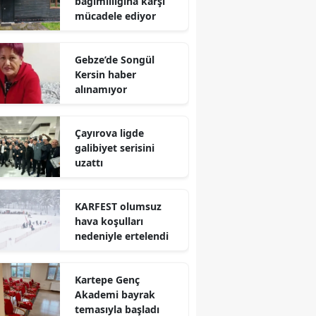
bağımlılığına karşı
mücadele ediyor
Mersin
İstanbul
Gebze’de Songül
Kersin haber
İzmir
alınamıyor
Kars
Çayırova ligde
Kastamonu
galibiyet serisini
uzattı
Kayseri
Kırklareli
KARFEST olumsuz
hava koşulları
Kırşehir
nedeniyle ertelendi
Kocaeli
Kartepe Genç
Konya
Akademi bayrak
Kütahya
temasıyla başladı