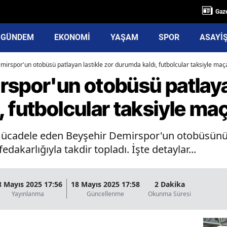
Gaze
GÜNDEM
EKONOMİ
YAŞAM
SPOR
ASAYİ
irspor'un otobüsü patlayan lastikle zor durumda kaldı, futbolcular taksiyle maça
spor'un otobüsü patlayan
 futbolcular taksiyle maç
cadele eden Beyşehir Demirspor'un otobüsünün l
edakarlığıyla takdir topladı. İşte detaylar...
8 Mayıs 2025 17:56
18 Mayıs 2025 17:58
2 Dakika
Yayınlanma
Güncellenme
Okunma Süresi