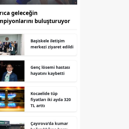
Edirne
rıca geleceğin
Elazığ
mpiyonlarını buluşturuyor
Erzincan
Başiskele iletişim
Erzurum
merkezi ziyaret edildi
Eskişehir
Gaziantep
Genç lösemi hastası
hayatını kaybetti
Giresun
Gümüşhane
Kocaelide tüp
fiyatları iki ayda 320
Hakkari
TL arttı
Hatay
Çayırova'da kumar
Isparta