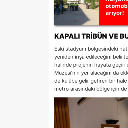
otomobi
arıyor!
KAPALI TRIBÜN VE B
Eski stadyum bölgesindeki hatır
yeniden inşa edileceğini belir
halinde projenin hayata geçiril
Müzesi'nin yer alacağını da e
de kulübe gelir getiren bir hale
metro arasındaki bölge için de ç