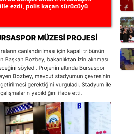
lle ezdi, polis kaçan sürücüyü
URSASPOR MÜZESI PROJESI
aların canlandırılması için kapalı tribünün
ten Başkan Bozbey, bakanlıktan izin alınması
eceğini söyledi. Projenin altında Bursaspor
kleyen Bozbey, mevcut stadyumun çevresinin
 getirilmesi gerektiğini vurguladı. Stadyum ile
alışmaların yapıldığını ifade etti.