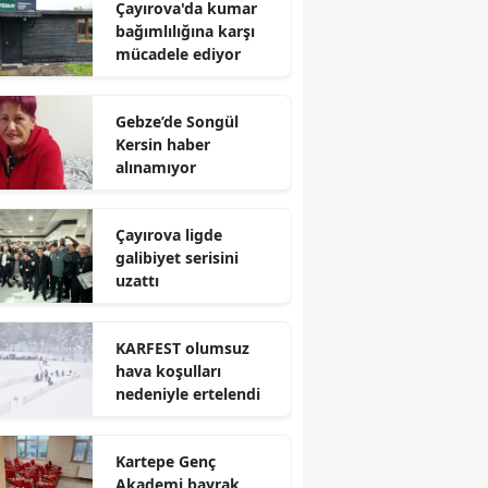
Çayırova'da kumar
Mersin
bağımlılığına karşı
mücadele ediyor
İstanbul
İzmir
Gebze’de Songül
Kersin haber
Kars
alınamıyor
Kastamonu
Çayırova ligde
Kayseri
galibiyet serisini
uzattı
Kırklareli
Kırşehir
KARFEST olumsuz
hava koşulları
Kocaeli
nedeniyle ertelendi
Konya
Kartepe Genç
Kütahya
Akademi bayrak