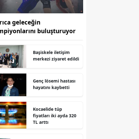
Edirne
Elazığ
rıca geleceğin
mpiyonlarını buluşturuyor
Erzincan
Erzurum
Başiskele iletişim
Eskişehir
merkezi ziyaret edildi
Gaziantep
Genç lösemi hastası
Giresun
hayatını kaybetti
Gümüşhane
Kocaelide tüp
Hakkari
fiyatları iki ayda 320
TL arttı
Hatay
Isparta