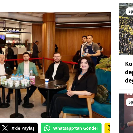
Sp
Ko
de
değ
Sp
X'de Paylaş
Whatsapp'tan Gönder