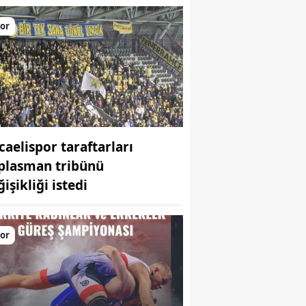
Bilecik
or
Bingöl
Bitlis
Bolu
Burdur
caelispor taraftarları
Bursa
plasman tribünü
işikliği istedi
Çanakkale
Çankırı
or
Çorum
Denizli
Diyarbakır