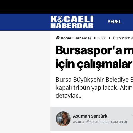
YEREL
Spor
Bursaspor'a 
Kocaeli Haberdar
Bursaspor'a mü
için çalışmalar
Bursa Büyükşehir Belediye B
kapalı tribün yapılacak. Al
detaylar...
Asuman Şentürk
asuman@kocaelihaberdar.com.tr