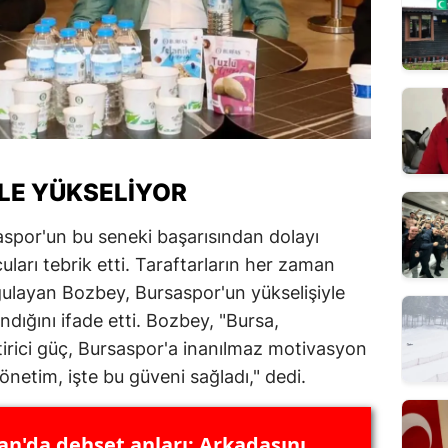
ILE YÜKSELIYOR
por'un bu seneki başarısından dolayı
uları tebrik etti. Taraftarların her zaman
ulayan Bozbey, Bursaspor'un yükselişiyle
dığını ifade etti. Bozbey, "Bursa,
ştirici güç, Bursaspor'a inanılmaz motivasyon
yönetim, işte bu güveni sağladı," dedi.
n'da dehşet anları: Arkadaşını