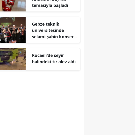
temasıyla başladı
Malatya
Manisa
Gebze teknik
üniversitesinde
Kahramanmaraş
selami şahin konseri
coşkuyla karşılandı
Mardin
Kocaeli'de seyir
Muğla
halindeki tır alev aldı
Muş
Nevşehir
Niğde
Ordu
Rize
Sakarya