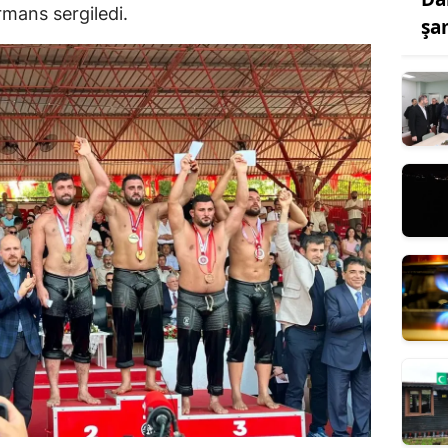
rmans sergiledi.
şa