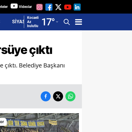
teler
Videolar
Adana
Kocaeli
17
°
Ş
SİYASET
Az
bulutlu
Adıyaman
Afyonkarahisar
süye çıktı
Ağrı
e çıktı. Belediye Başkanı
Amasya
Ankara
Antalya
Artvin
Aydın
or
Balıkesir