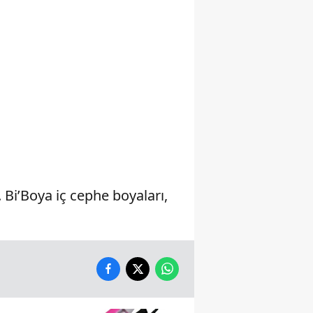
Yalova
Karabük
Kilis
Osmaniye
Düzce
Bi’Boya iç cephe boyaları,