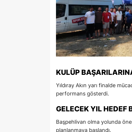
KULÜP BAŞARILARINA
Yıldıray Akın yarı finalde mücad
performans gösterdi.
GELECEK YIL HEDEF 
Başpehlivan olma yolunda önemli
planlanmaya başlandı.