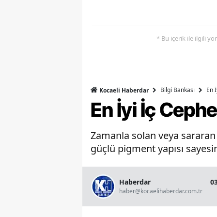
* Bu içerik ile ilgili 
Bilgi Bankası
En 
Kocaeli Haberdar
En İyi İç Ceph
Zamanla solan veya sararan b
güçlü pigment yapısı sayesin
Haberdar
0
haber@kocaelihaberdar.com.tr