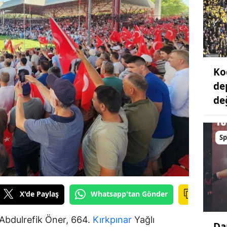
Ko
de
değ
Sp
X'de Paylaş
Whatsapp'tan Gönder
 Abdulrefik Öner, 664.
Kırkpınar
Yağlı
Da