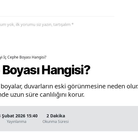
yorum yok, ilk yorumu siz yazın, tartışalım *
İyi İç Cephe Boyası Hangisi?
e Boyası Hangisi?
oyalar, duvarların eski görünmesine neden olur. 
de uzun süre canlılığını korur.
3 Şubat 2026 15:40
2 Dakika
Yayınlanma
Okunma Süresi