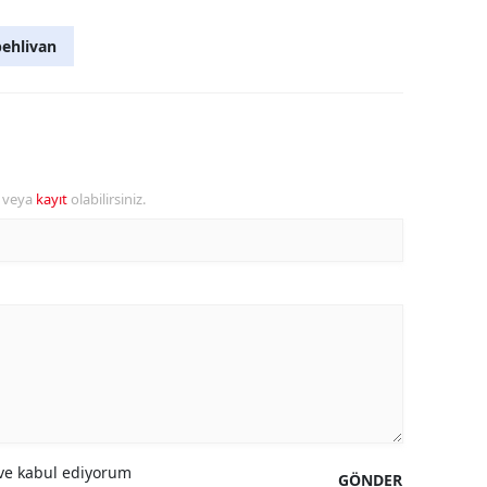
ehlivan
r veya
kayıt
olabilirsiniz.
e kabul ediyorum
GÖNDER