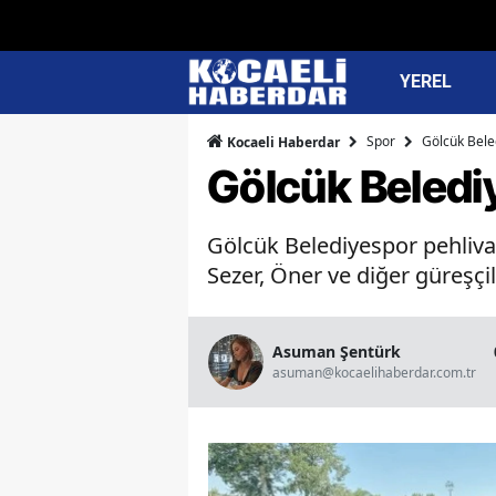
YEREL
Spor
Gölcük Bele
Kocaeli Haberdar
Gölcük Belediy
Gölcük Belediyespor pehlivan
Sezer, Öner ve diğer güreşçile
Asuman Şentürk
asuman@kocaelihaberdar.com.tr