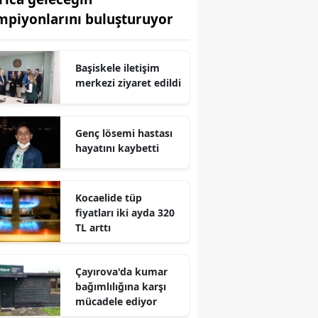
mpiyonlarını buluşturuyor
Edirne
Elazığ
Başiskele iletişim
Erzincan
merkezi ziyaret edildi
Erzurum
Genç lösemi hastası
Eskişehir
hayatını kaybetti
Gaziantep
Giresun
Kocaelide tüp
fiyatları iki ayda 320
Gümüşhane
TL arttı
Hakkari
Çayırova'da kumar
Hatay
bağımlılığına karşı
mücadele ediyor
Isparta