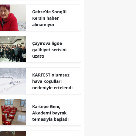
Mersin
Gebze’de Songül
Kersin haber
İstanbul
alınamıyor
İzmir
Çayırova ligde
Kars
galibiyet serisini
uzattı
Kastamonu
Kayseri
KARFEST olumsuz
hava koşulları
Kırklareli
nedeniyle ertelendi
Kırşehir
Kartepe Genç
Kocaeli
Akademi bayrak
temasıyla başladı
Konya
Kütahya