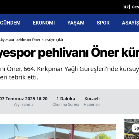
Gaze
GÜNDEM
EKONOMİ
YAŞAM
SPOR
ASAYİ
diyespor pehlivanı Öner kürsüye çıktı
espor pehlivanı Öner kür
ı Öner, 664. Kırkpınar Yağlı Güreşleri'nde kürsüy
ri tebrik etti.
07 Temmuz 2025 16:20
1 Dakika
Kocaeli
Yayınlanma
Okunma Süresi
Haberleri
Sp