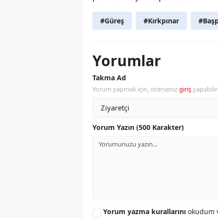
#Güreş
#Kırkpınar
#Başp
Yorumlar
Takma Ad
Yorum yapmak için, isterseniz
giriş
yapabili
Yorum Yazın (500 Karakter)
Yorum yazma kurallarını
okudum v