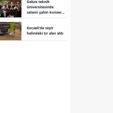
Gebze teknik
üniversitesinde
Malatya
selami şahin konseri
coşkuyla karşılandı
Manisa
Kocaeli'de seyir
Kahramanmaraş
halindeki tır alev aldı
Mardin
Muğla
Muş
Nevşehir
Niğde
Ordu
Rize
Sakarya