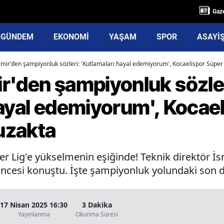
Gaze
GÜNDEM
EKONOMİ
YAŞAM
SPOR
ASAYİ
mir'den şampiyonluk sözleri: 'Kutlamaları hayal edemiyorum', Kocaelispor Süper 
r'den şampiyonluk sözler
hayal edemiyorum', Kocae
 uzakta
üper Lig'e yükselmenin eşiğinde! Teknik direktör 
öncesi konuştu. İşte şampiyonluk yolundaki son 
17 Nisan 2025 16:30
3 Dakika
Yayınlanma
Okunma Süresi