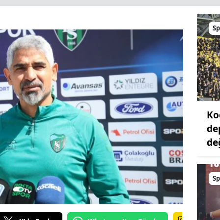
Sp
Ko
de
değ
Sp