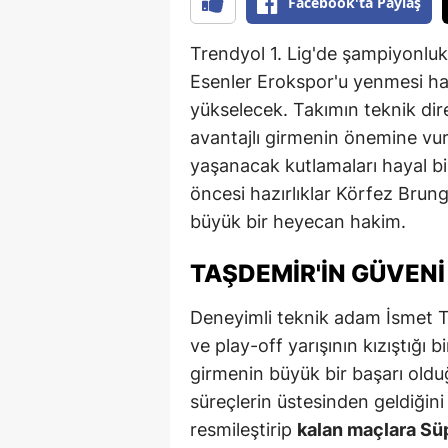
Facebook'ta Paylaş
Trendyol 1. Lig'de şampiyonlu
Esenler Erokspor'u yenmesi hal
yükselecek. Takımın teknik di
avantajlı girmenin önemine vu
yaşanacak kutlamaları hayal bil
öncesi hazırlıklar Körfez Brun
büyük bir heyecan hakim.
TAŞDEMIR'IN GÜVENI
Deneyimli teknik adam İsmet 
ve play-off yarışının kızıştığı
girmenin büyük bir başarı olduğ
süreçlerin üstesinden geldiğini 
resmileştirip
kalan maçlara Süp