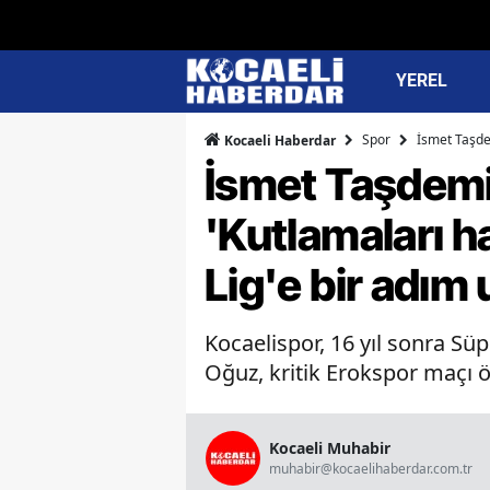
YEREL
Spor
İsmet Taşde
Kocaeli Haberdar
İsmet Taşdemi
'Kutlamaları 
Lig'e bir adım
Kocaelispor, 16 yıl sonra S
Oğuz, kritik Erokspor maçı 
Kocaeli Muhabir
muhabir@kocaelihaberdar.com.tr