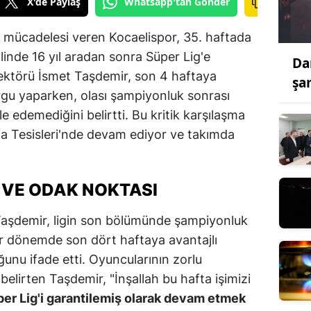
X'de Paylaş
Whatsapp'tan Gönder
k mücadelesi veren Kocaelispor, 35. haftada
inde 16 yıl aradan sonra Süper Lig'e
Da
rektörü İsmet Taşdemir, son 4 haftaya
şa
rgu yaparken, olası şampiyonluk sonrası
e edemediğini belirtti. Bu kritik karşılaşma
ga Tesisleri'nde devam ediyor ve takımda
 VE ODAK NOKTASI
Taşdemir, ligin son bölümünde şampiyonluk
 bir dönemde son dört haftaya avantajlı
unu ifade etti. Oyuncularının zorlu
belirten Taşdemir, "İnşallah bu hafta işimizi
er Lig'i garantilemiş olarak devam etmek