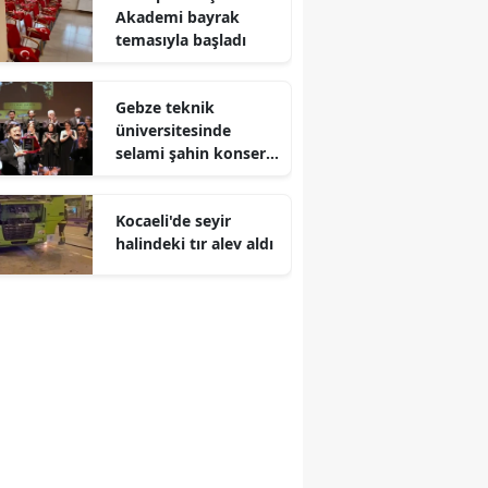
Akademi bayrak
Malatya
temasıyla başladı
Manisa
Gebze teknik
Kahramanmaraş
üniversitesinde
selami şahin konseri
Mardin
coşkuyla karşılandı
Muğla
Kocaeli'de seyir
halindeki tır alev aldı
Muş
Nevşehir
Niğde
Ordu
Rize
Sakarya