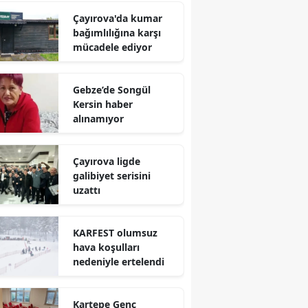
Çayırova'da kumar
Mersin
bağımlılığına karşı
mücadele ediyor
İstanbul
İzmir
Gebze’de Songül
Kars
Kersin haber
alınamıyor
Kastamonu
Kayseri
Çayırova ligde
galibiyet serisini
Kırklareli
uzattı
Kırşehir
KARFEST olumsuz
Kocaeli
hava koşulları
nedeniyle ertelendi
Konya
Kütahya
Kartepe Genç