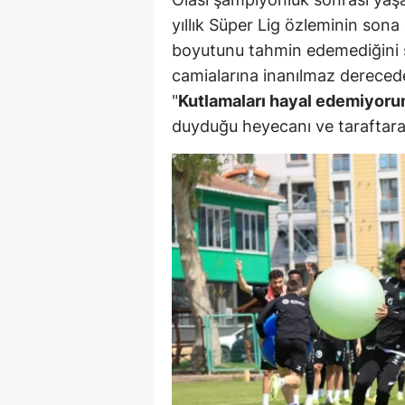
yıllık Süper Lig özleminin son
boyutunu tahmin edemediğini sö
camialarına inanılmaz derecede
"
Kutlamaları hayal edemiyoru
duyduğu heyecanı ve taraftara o