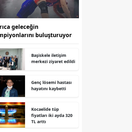
Edirne
Elazığ
rıca geleceğin
Erzincan
mpiyonlarını buluşturuyor
Erzurum
Başiskele iletişim
Eskişehir
merkezi ziyaret edildi
Gaziantep
Giresun
Genç lösemi hastası
hayatını kaybetti
Gümüşhane
Hakkari
Kocaelide tüp
fiyatları iki ayda 320
Hatay
TL arttı
Isparta