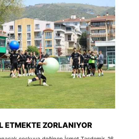
L ETMEKTE ZORLANIYOR
şanacak coşkuya değinen İsmet Taşdemir, 16