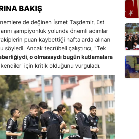
INA BAKIŞ
nemlere de değinen İsmet Taşdemir, üst
ılarını şampiyonluk yolunda önemli adımlar
 rakiplerin puan kaybettiği haftalarda alınan
 söyledi. Ancak tecrübeli çalıştırıcı, "Tek
berliğiydi, o olmasaydı bugün kutlamalara
kendileri için kritik olduğunu vurguladı.