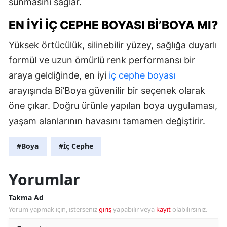
sunmasını sağlar.
EN İYI İÇ CEPHE BOYASI BI’BOYA MI?
Yüksek örtücülük, silinebilir yüzey, sağlığa duyarlı
formül ve uzun ömürlü renk performansı bir
araya geldiğinde, en iyi
iç cephe boyası
arayışında Bi’Boya güvenilir bir seçenek olarak
öne çıkar. Doğru ürünle yapılan boya uygulaması,
yaşam alanlarının havasını tamamen değiştirir.
#Boya
#İç Cephe
Yorumlar
Takma Ad
Yorum yapmak için, isterseniz
giriş
yapabilir veya
kayıt
olabilirsiniz.