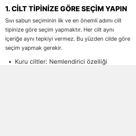
1. CILT TIPINIZE GÖRE SEÇIM YAPIN
Sıvı sabun seçiminin ilk ve en önemli adımı cilt
tipinize göre seçim yapmaktır. Her cilt aynı
içeriğe aynı tepkiyi vermez. Bu yüzden cilde göre
seçim yapmak gerekir.
Kuru ciltler: Nemlendirici özelliği
yüksek, gliserin veya doğal yağlar
içeren sıvı sabunlar tercih edilmelidir.
Aksi halde ciltte kuruma, gerginlik ve
pullanma görülebilir.
Yağlı ciltler: Fazla ağır yağlar içermeyen,
cildi kurutmadan arındıran ürünler daha
uygun olacaktır.
Hassas ciltler: Parfümsüz, alkol