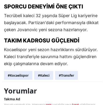
SPORCU DENEYIMI ÖNE ÇIKTI
Tecrübeli kaleci 32 yaşında Süper Lig kariyerine
başlayacak. Partizan'daki performansıyla dikkat
çeken Jovanovic yeni sezona hazırlanıyor.
TAKIM KADROSU GÜÇLENDI
Kocaelispor yeni sezon hazırlıklarını sürdürüyor.
Kaleci transferiyle savunma hattını güçlendiren
ekip çalışmalarına devam ediyor.
#Kocaelispor
#Kaleci
#Transfer
Yorumlar
Takma Ad
Yorum yapmak için, isterseniz
giriş
yapabilir veya
kayıt
olabilirsiniz.