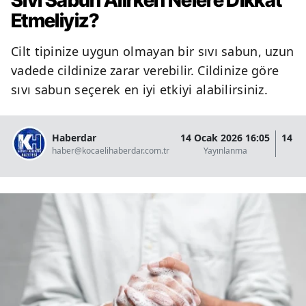
Sıvı Sabun Alırken Nelere Dikkat
Etmeliyiz?
Cilt tipinize uygun olmayan bir sıvı sabun, uzun
vadede cildinize zarar verebilir. Cildinize göre
sıvı sabun seçerek en iyi etkiyi alabilirsiniz.
Haberdar
14 Ocak 2026 16:05
14 O
haber@kocaelihaberdar.com.tr
Yayınlanma
G