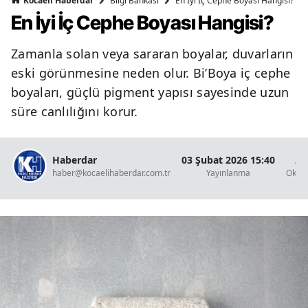
Bilgi Bankası
En İyi İç Cephe Boyası Hangisi?
Kocaeli Haberdar
En İyi İç Cephe Boyası Hangisi?
Zamanla solan veya sararan boyalar, duvarların
eski görünmesine neden olur. Bi’Boya iç cephe
boyaları, güçlü pigment yapısı sayesinde uzun
süre canlılığını korur.
Haberdar
03 Şubat 2026 15:40
2 
haber@kocaelihaberdar.com.tr
Yayınlanma
Okun