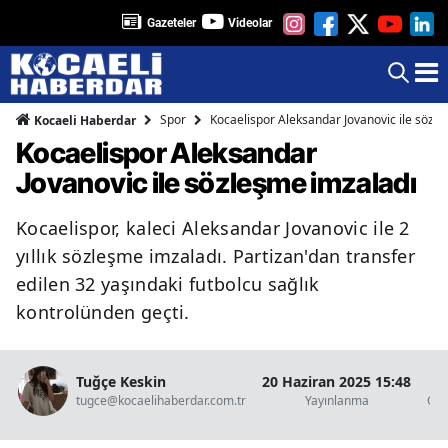
Gazeteler
Videolar
Spor
Kocaelispor Aleksandar Jovanovic ile sözl
Kocaeli Haberdar
Kocaelispor Aleksandar
Jovanovic ile sözleşme imzaladı
Kocaelispor, kaleci Aleksandar Jovanovic ile 2
yıllık sözleşme imzaladı. Partizan'dan transfer
edilen 32 yaşındaki futbolcu sağlık
kontrolünden geçti.
Tuğçe Keskin
20 Haziran 2025 15:48
1
tugce@kocaelihaberdar.com.tr
Yayınlanma
Oku