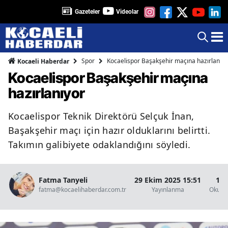
Gazeteler
Videolar
Spor
Kocaelispor Başakşehir maçına hazırlanıyo
Kocaeli Haberdar
Kocaelispor Başakşehir maçına
hazırlanıyor
Kocaelispor Teknik Direktörü Selçuk İnan,
Başakşehir maçı için hazır olduklarını belirtti.
Takımın galibiyete odaklandığını söyledi.
Fatma Tanyeli
29 Ekim 2025 15:51
1 D
fatma@kocaelihaberdar.com.tr
Yayınlanma
Okunm