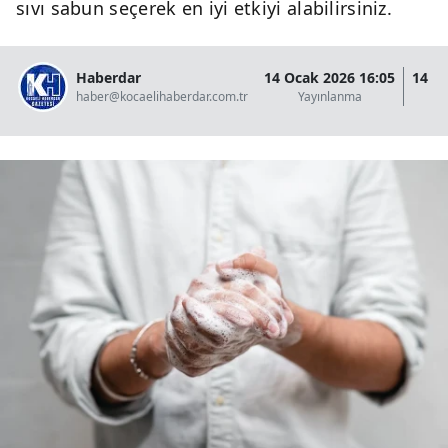
sıvı sabun seçerek en iyi etkiyi alabilirsiniz.
Haberdar
14 Ocak 2026 16:05
14 O
haber@kocaelihaberdar.com.tr
Yayınlanma
G