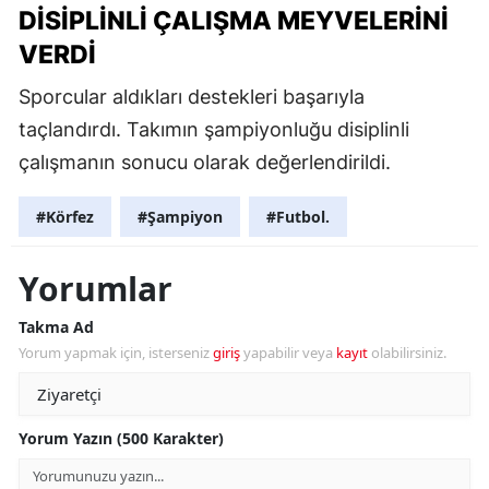
DISIPLINLI ÇALIŞMA MEYVELERINI
VERDI
Sporcular aldıkları destekleri başarıyla
taçlandırdı. Takımın şampiyonluğu disiplinli
çalışmanın sonucu olarak değerlendirildi.
#Körfez
#Şampiyon
#Futbol.
Yorumlar
Takma Ad
Yorum yapmak için, isterseniz
giriş
yapabilir veya
kayıt
olabilirsiniz.
Yorum Yazın (500 Karakter)