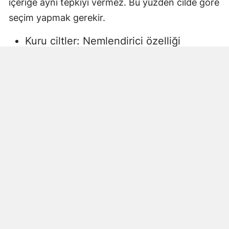
içeriğe aynı tepkiyi vermez. Bu yüzden cilde göre
seçim yapmak gerekir.
Kuru ciltler: Nemlendirici özelliği
yüksek, gliserin veya doğal yağlar
içeren sıvı sabunlar tercih edilmelidir.
Aksi halde ciltte kuruma, gerginlik ve
pullanma görülebilir.
Yağlı ciltler: Fazla ağır yağlar içermeyen,
cildi kurutmadan arındıran ürünler daha
uygun olacaktır.
Hassas ciltler: Parfümsüz, alkol
içermeyen ve dermatolojik olarak test
edilmiş ürünler önerilir. Aksi halde ciltte
beklenmeyen etkiler görülebilir.
Çocuklar ve bebekler: Daha hassas
ciltlere sahip oldukları için özel olarak