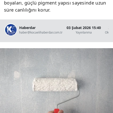
boyaları, güçlü pigment yapısı sayesinde uzun
süre canlılığını korur.
Haberdar
03 Şubat 2026 15:40
2 
haber@kocaelihaberdar.com.tr
Yayınlanma
Okun