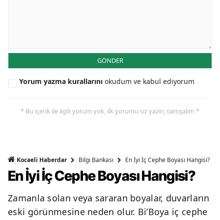
GÖNDER
Yorum yazma kurallarını
okudum ve kabul ediyorum
* Bu içerik ile ilgili yorum yok, ilk yorumu siz yazın, tartışalım *
Bilgi Bankası
En İyi İç Cephe Boyası Hangisi?
Kocaeli Haberdar
En İyi İç Cephe Boyası Hangisi?
Zamanla solan veya sararan boyalar, duvarların
eski görünmesine neden olur. Bi’Boya iç cephe