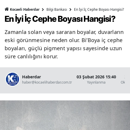
Bilgi Bankası
En İyi İç Cephe Boyası Hangisi?
Kocaeli Haberdar
En İyi İç Cephe Boyası Hangisi?
Zamanla solan veya sararan boyalar, duvarların
eski görünmesine neden olur. Bi’Boya iç cephe
boyaları, güçlü pigment yapısı sayesinde uzun
süre canlılığını korur.
Haberdar
03 Şubat 2026 15:40
2 
haber@kocaelihaberdar.com.tr
Yayınlanma
Okun