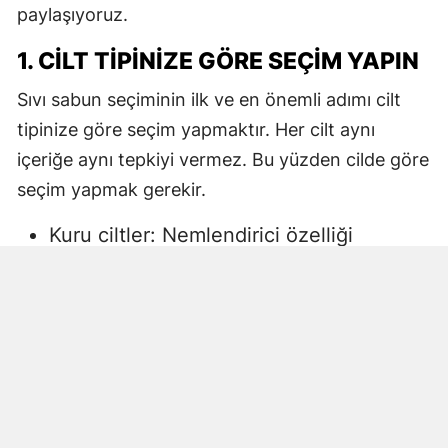
paylaşıyoruz.
1. CILT TIPINIZE GÖRE SEÇIM YAPIN
Sıvı sabun seçiminin ilk ve en önemli adımı cilt
tipinize göre seçim yapmaktır. Her cilt aynı
içeriğe aynı tepkiyi vermez. Bu yüzden cilde göre
seçim yapmak gerekir.
Kuru ciltler: Nemlendirici özelliği
yüksek, gliserin veya doğal yağlar
içeren sıvı sabunlar tercih edilmelidir.
Aksi halde ciltte kuruma, gerginlik ve
pullanma görülebilir.
Yağlı ciltler: Fazla ağır yağlar içermeyen,
cildi kurutmadan arındıran ürünler daha
uygun olacaktır.