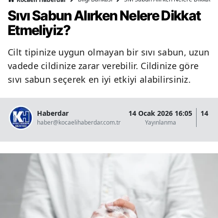
Sıvı Sabun Alırken Nelere Dikkat
Etmeliyiz?
Cilt tipinize uygun olmayan bir sıvı sabun, uzun
vadede cildinize zarar verebilir. Cildinize göre
sıvı sabun seçerek en iyi etkiyi alabilirsiniz.
Haberdar
14 Ocak 2026 16:05
14 O
haber@kocaelihaberdar.com.tr
Yayınlanma
G