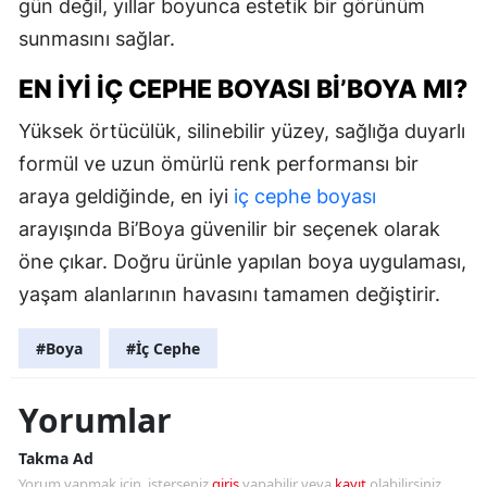
gün değil, yıllar boyunca estetik bir görünüm
sunmasını sağlar.
EN İYI İÇ CEPHE BOYASI BI’BOYA MI?
Yüksek örtücülük, silinebilir yüzey, sağlığa duyarlı
formül ve uzun ömürlü renk performansı bir
araya geldiğinde, en iyi
iç cephe boyası
arayışında Bi’Boya güvenilir bir seçenek olarak
öne çıkar. Doğru ürünle yapılan boya uygulaması,
yaşam alanlarının havasını tamamen değiştirir.
#Boya
#İç Cephe
Yorumlar
Takma Ad
Yorum yapmak için, isterseniz
giriş
yapabilir veya
kayıt
olabilirsiniz.