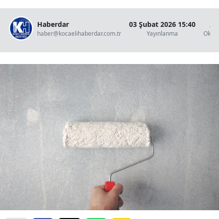
Haberdar
03 Şubat 2026 15:40
2 
haber@kocaelihaberdar.com.tr
Yayınlanma
Okun