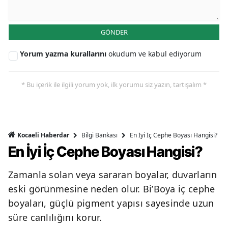
GÖNDER
Yorum yazma kurallarını
okudum ve kabul ediyorum
* Bu içerik ile ilgili yorum yok, ilk yorumu siz yazın, tartışalım *
Bilgi Bankası
En İyi İç Cephe Boyası Hangisi?
Kocaeli Haberdar
En İyi İç Cephe Boyası Hangisi?
Zamanla solan veya sararan boyalar, duvarların
eski görünmesine neden olur. Bi’Boya iç cephe
boyaları, güçlü pigment yapısı sayesinde uzun
süre canlılığını korur.