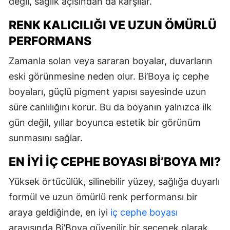
değil, sağlık açısından da karşılar.
RENK KALICILIĞI VE UZUN ÖMÜRLÜ
PERFORMANS
Zamanla solan veya sararan boyalar, duvarların
eski görünmesine neden olur. Bi’Boya iç cephe
boyaları, güçlü pigment yapısı sayesinde uzun
süre canlılığını korur. Bu da boyanın yalnızca ilk
gün değil, yıllar boyunca estetik bir görünüm
sunmasını sağlar.
EN İYI İÇ CEPHE BOYASI BI’BOYA MI?
Yüksek örtücülük, silinebilir yüzey, sağlığa duyarlı
formül ve uzun ömürlü renk performansı bir
araya geldiğinde, en iyi
iç cephe boyası
arayışında Bi’Boya güvenilir bir seçenek olarak