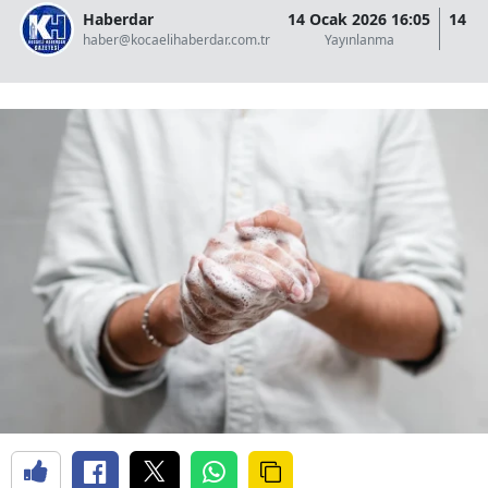
Haberdar
14 Ocak 2026 16:05
14 O
haber@kocaelihaberdar.com.tr
Yayınlanma
G