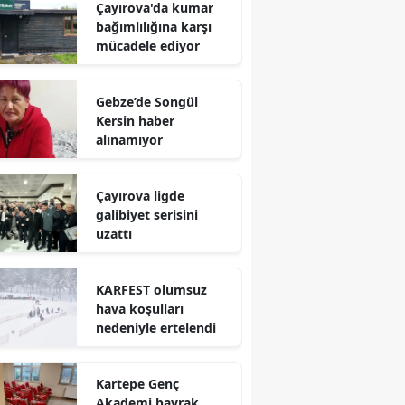
Çayırova'da kumar
Mersin
bağımlılığına karşı
mücadele ediyor
İstanbul
İzmir
Gebze’de Songül
Kersin haber
Kars
alınamıyor
Kastamonu
Çayırova ligde
Kayseri
galibiyet serisini
uzattı
Kırklareli
Kırşehir
KARFEST olumsuz
hava koşulları
Kocaeli
nedeniyle ertelendi
Konya
Kartepe Genç
Kütahya
Akademi bayrak