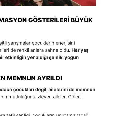
MASYON GÖSTERILERI BÜYÜK
li yarışmalar çocukların enerjisini
ileri de renkli anlara sahne oldu.
Her yaş
 etkinliğin yer aldığı şenlik, yoğun
EN MEMNUN AYRILDI
sadece çocukları değil, ailelerini de memnun
ının mutluluğunu izleyen aileler, Gölcük
ra tatil şenliği, çocukların unutamayacağı