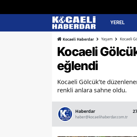
YEREL
Yaşam
Kocaeli Gö
Kocaeli Haberdar
Kocaeli Gölcük'
eğlendi
Kocaeli Gölcük’te düzenlenen
renkli anlara sahne oldu.
Haberdar
2
haber@kocaelihaberdar.com.tr