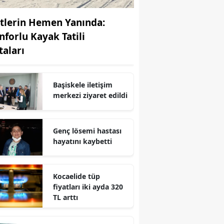
Edirne
stlerin Hemen Yanında:
Elazığ
nforlu Kayak Tatili
taları
Erzincan
Erzurum
Başiskele iletişim
Eskişehir
merkezi ziyaret edildi
Gaziantep
Genç lösemi hastası
Giresun
hayatını kaybetti
Gümüşhane
Kocaelide tüp
Hakkari
fiyatları iki ayda 320
Hatay
TL arttı
Isparta