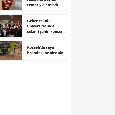
temasıyla başladı
Malatya
Manisa
Gebze teknik
üniversitesinde
Kahramanmaraş
selami şahin konseri
coşkuyla karşılandı
Mardin
Kocaeli'de seyir
Muğla
halindeki tır alev aldı
Muş
Nevşehir
Niğde
Ordu
Rize
Sakarya