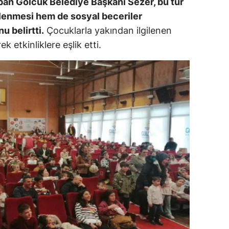
apan Gölcük Belediye Başkanı Sezer, bu tür
ğlenmesi hem de sosyal beceriler
 belirtti.
Çocuklarla yakından ilgilenen
k etkinliklere eşlik etti.