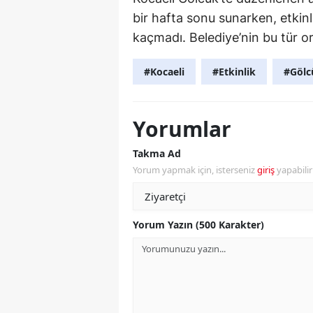
bir hafta sonu sunarken, etkin
kaçmadı. Belediye’nin bu tür o
#Kocaeli
#Etkinlik
#Gölc
Yorumlar
Takma Ad
Yorum yapmak için, isterseniz
giriş
yapabili
Yorum Yazın (500 Karakter)