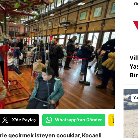
Y
Vil
Ya
Bi
Y
X'de Paylaş
Whatsapp'tan Gönder
lerle geçirmek isteyen çocuklar, Kocaeli