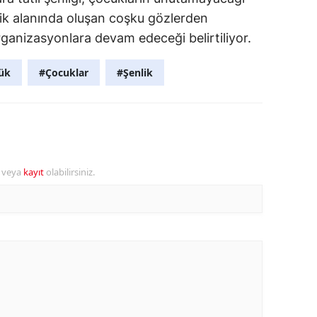
lik alanında oluşan coşku gözlerden
rganizasyonlara devam edeceği belirtiliyor.
ük
#Çocuklar
#Şenlik
r veya
kayıt
olabilirsiniz.