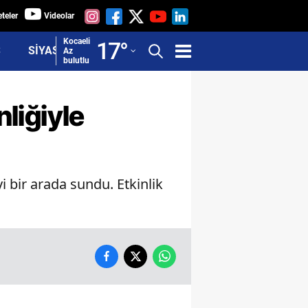
teler
Videolar
Adana
Kocaeli
17
°
Ş
SİYASET
Az
bulutlu
Adıyaman
Afyonkarahisar
nliğiyle
Ağrı
Amasya
i bir arada sundu. Etkinlik
Ankara
Antalya
Artvin
Aydın
Balıkesir