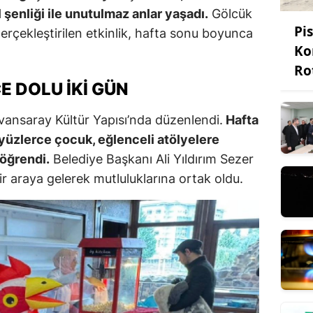
 şenliği ile unutulmaz anlar yaşadı.
Gölcük
Pi
gerçekleştirilen etkinlik, hafta sonu boyunca
Ko
Ro
 DOLU İKI GÜN
ervansaray Kültür Yapısı’nda düzenlendi.
Hafta
yüzlerce çocuk, eğlenceli atölyelere
öğrendi.
Belediye Başkanı Ali Yıldırım Sezer
ir araya gelerek mutluluklarına ortak oldu.