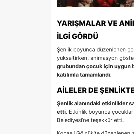
YARIŞMALAR VE ANI
İLGI GÖRDÜ
Şenlik boyunca düzenlenen çeşit
yükseltirken, animasyon göster
grubundan çocuk için uygun bir
katılımla tamamlandı.
AILELER DE ŞENLIKT
Şenlik alanındaki etkinlikler 
etti
. Etkinlik boyunca çocuklar
Belediyesi’ne teşekkür etti.
Kocaeli Gölcük’te düzenlenen a