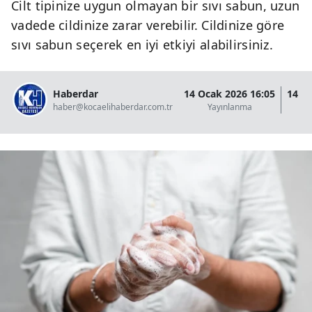
Cilt tipinize uygun olmayan bir sıvı sabun, uzun
vadede cildinize zarar verebilir. Cildinize göre
sıvı sabun seçerek en iyi etkiyi alabilirsiniz.
Haberdar
14 Ocak 2026 16:05
14 O
haber@kocaelihaberdar.com.tr
Yayınlanma
G