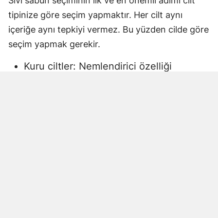
Sıvı sabun seçiminin ilk ve en önemli adımı cilt
tipinize göre seçim yapmaktır. Her cilt aynı
içeriğe aynı tepkiyi vermez. Bu yüzden cilde göre
seçim yapmak gerekir.
Kuru ciltler: Nemlendirici özelliği
yüksek, gliserin veya doğal yağlar
içeren sıvı sabunlar tercih edilmelidir.
Aksi halde ciltte kuruma, gerginlik ve
pullanma görülebilir.
Yağlı ciltler: Fazla ağır yağlar içermeyen,
cildi kurutmadan arındıran ürünler daha
uygun olacaktır.
Hassas ciltler: Parfümsüz, alkol
içermeyen ve dermatolojik olarak test
edilmiş ürünler önerilir. Aksi halde ciltte
beklenmeyen etkiler görülebilir.