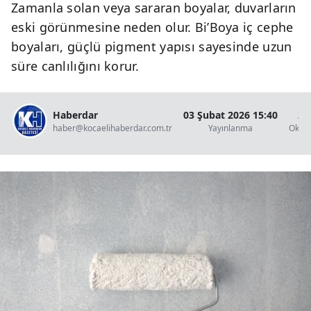
Zamanla solan veya sararan boyalar, duvarların
eski görünmesine neden olur. Bi’Boya iç cephe
boyaları, güçlü pigment yapısı sayesinde uzun
süre canlılığını korur.
Haberdar
03 Şubat 2026 15:40
2 
haber@kocaelihaberdar.com.tr
Yayınlanma
Okun