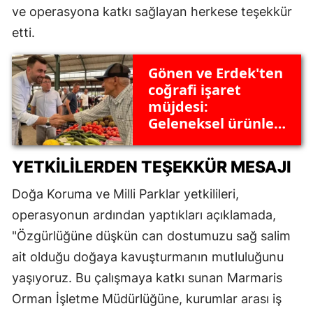
ve operasyona katkı sağlayan herkese teşekkür
etti.
Gönen ve Erdek'ten
coğrafi işaret
müjdesi:
Geleneksel ürünler
tescillendi
YETKILILERDEN TEŞEKKÜR MESAJI
Doğa Koruma ve Milli Parklar yetkilileri,
operasyonun ardından yaptıkları açıklamada,
"Özgürlüğüne düşkün can dostumuzu sağ salim
ait olduğu doğaya kavuşturmanın mutluluğunu
yaşıyoruz. Bu çalışmaya katkı sunan Marmaris
Orman İşletme Müdürlüğüne, kurumlar arası iş