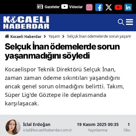
Gazeteler
Videolar
Yaşam
Selçuk İnan ödemelerde sorun yaşanmadı
Kocaeli Haberdar
Selçuk İnan ödemelerde sorun
yaşanmadığını söyledi
Kocaelispor Teknik Direktörü Selçuk İnan,
zaman zaman ödeme sıkıntıları yaşandığını
ancak genel sorun olmadığını belirtti. Takım,
Süper Lig'de Göztepe ile deplasmanda
karşılaşacak.
İclal Erdoğan
19 Kasım 2025 00:35
1 D
iclal@kocaelihaberdar.com.tr
Yayınlanma
Okunma