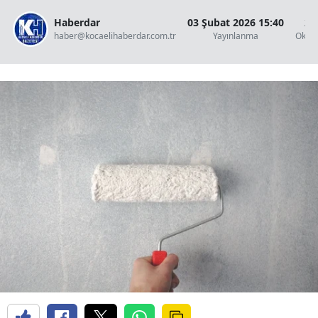
Haberdar
03 Şubat 2026 15:40
2 
haber@kocaelihaberdar.com.tr
Yayınlanma
Okun