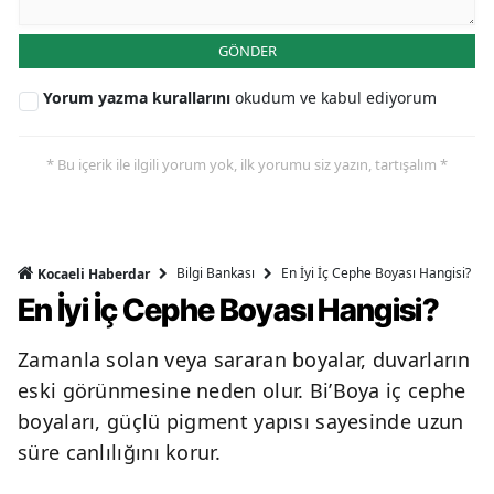
GÖNDER
Yorum yazma kurallarını
okudum ve kabul ediyorum
* Bu içerik ile ilgili yorum yok, ilk yorumu siz yazın, tartışalım *
Bilgi Bankası
En İyi İç Cephe Boyası Hangisi?
Kocaeli Haberdar
En İyi İç Cephe Boyası Hangisi?
Zamanla solan veya sararan boyalar, duvarların
eski görünmesine neden olur. Bi’Boya iç cephe
boyaları, güçlü pigment yapısı sayesinde uzun
süre canlılığını korur.