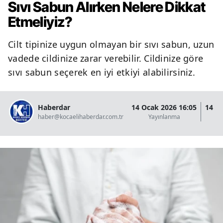
Sıvı Sabun Alırken Nelere Dikkat
Etmeliyiz?
Cilt tipinize uygun olmayan bir sıvı sabun, uzun
vadede cildinize zarar verebilir. Cildinize göre
sıvı sabun seçerek en iyi etkiyi alabilirsiniz.
Haberdar
14 Ocak 2026 16:05
14 O
haber@kocaelihaberdar.com.tr
Yayınlanma
G