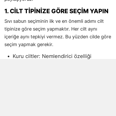
1. CILT TIPINIZE GÖRE SEÇIM YAPIN
Sıvı sabun seçiminin ilk ve en önemli adımı cilt
tipinize göre seçim yapmaktır. Her cilt aynı
içeriğe aynı tepkiyi vermez. Bu yüzden cilde göre
seçim yapmak gerekir.
Kuru ciltler: Nemlendirici özelliği
yüksek, gliserin veya doğal yağlar
içeren sıvı sabunlar tercih edilmelidir.
Aksi halde ciltte kuruma, gerginlik ve
pullanma görülebilir.
Yağlı ciltler: Fazla ağır yağlar içermeyen,
cildi kurutmadan arındıran ürünler daha
uygun olacaktır.
Hassas ciltler: Parfümsüz, alkol