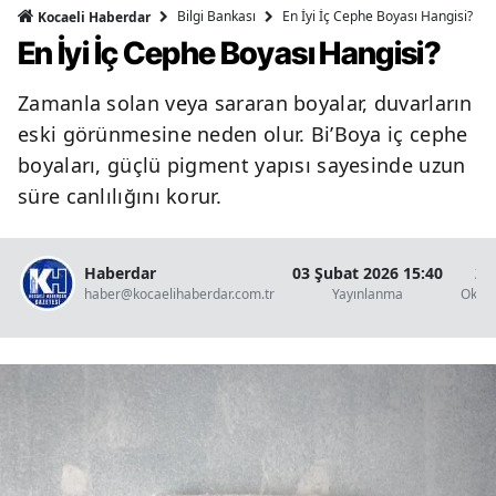
Bilgi Bankası
En İyi İç Cephe Boyası Hangisi?
Kocaeli Haberdar
En İyi İç Cephe Boyası Hangisi?
Zamanla solan veya sararan boyalar, duvarların
eski görünmesine neden olur. Bi’Boya iç cephe
boyaları, güçlü pigment yapısı sayesinde uzun
süre canlılığını korur.
Haberdar
03 Şubat 2026 15:40
2 
haber@kocaelihaberdar.com.tr
Yayınlanma
Okun