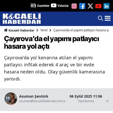
Gazeteler
Videolar
Yerel
Çayırova’da el yapımı patlayıcı hasara yol a
Kocaeli Haberdar
Çayırova’da el yapımı patlayıcı
hasara yol açtı
Çayırova'da yol kenarına atılan el yapımı
patlayıcı infilak ederek 4 araç ve bir evde
hasara neden oldu. Olay güvenlik kamerasına
yansıdı.
Asuman Şentürk
06 Eylül 2025 11:06
1
asuman@kocaelihaberdar.com.tr
Yayınlanma
Okun