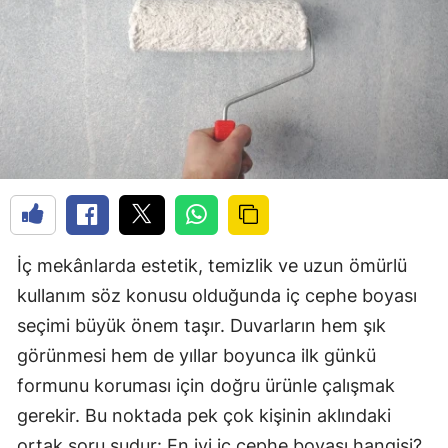
İç mekânlarda estetik, temizlik ve uzun ömürlü
kullanım söz konusu olduğunda iç cephe boyası
seçimi büyük önem taşır. Duvarların hem şık
görünmesi hem de yıllar boyunca ilk günkü
formunu koruması için doğru ürünle çalışmak
gerekir. Bu noktada pek çok kişinin aklındaki
ortak soru şudur: En iyi iç cephe boyası hangisi?