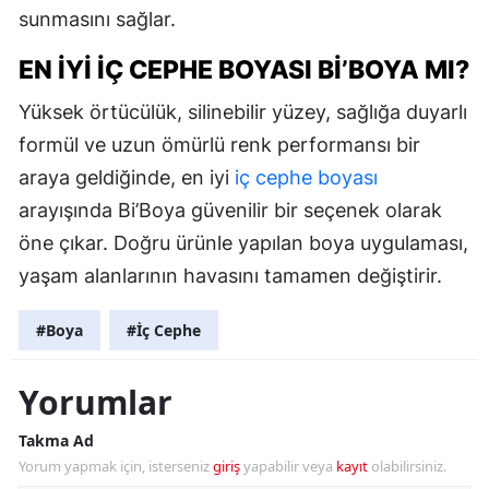
sunmasını sağlar.
EN İYI İÇ CEPHE BOYASI BI’BOYA MI?
Yüksek örtücülük, silinebilir yüzey, sağlığa duyarlı
formül ve uzun ömürlü renk performansı bir
araya geldiğinde, en iyi
iç cephe boyası
arayışında Bi’Boya güvenilir bir seçenek olarak
öne çıkar. Doğru ürünle yapılan boya uygulaması,
yaşam alanlarının havasını tamamen değiştirir.
#Boya
#İç Cephe
Yorumlar
Takma Ad
Yorum yapmak için, isterseniz
giriş
yapabilir veya
kayıt
olabilirsiniz.