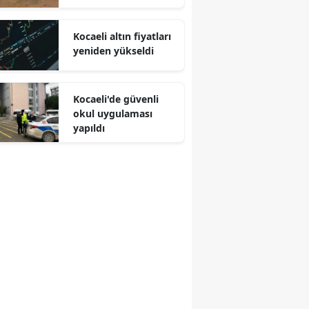
Malatya
Kocaeli altın fiyatları
Manisa
yeniden yükseldi
Kahramanmaraş
Kocaeli'de güvenli
Mardin
okul uygulaması
yapıldı
Muğla
Muş
Nevşehir
Niğde
Ordu
Rize
Sakarya