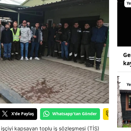
Ye
Ge
ka
Ye
X'de Paylaş
Whatsapp'tan Gönder
 işçiyi kapsayan toplu iş sözleşmesi (TİS)