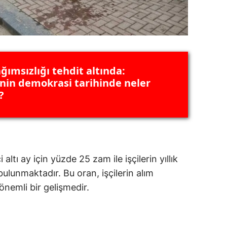
ğımsızlığı tehdit altında:
'nin demokrasi tarihinde neler
?
i altı ay için yüzde 25 zam ile işçilerin yıllık
ulunmaktadır. Bu oran, işçilerin alım
nemli bir gelişmedir.