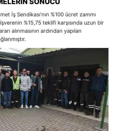
MELERIN SONUCU
met İş Sendikası'nın %100 ücret zammı
 işverenin %15,75 teklifi karşısında uzun bir
ararı alınmasının ardından yapılan
ğlanmıştır.