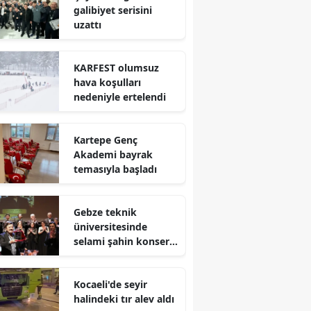
galibiyet serisini
Mersin
uzattı
İstanbul
KARFEST olumsuz
İzmir
hava koşulları
nedeniyle ertelendi
Kars
Kastamonu
Kartepe Genç
Akademi bayrak
Kayseri
temasıyla başladı
Kırklareli
Gebze teknik
Kırşehir
üniversitesinde
selami şahin konseri
Kocaeli
coşkuyla karşılandı
Konya
Kocaeli'de seyir
halindeki tır alev aldı
Kütahya