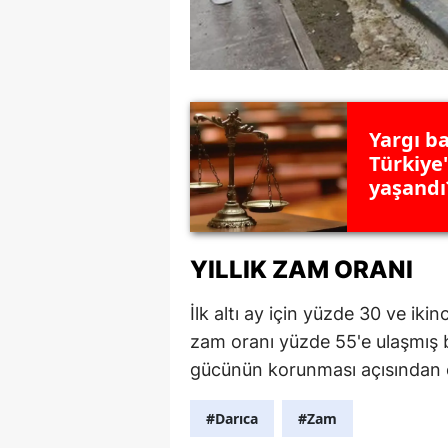
Yargı ba
Türkiye
yaşandı
YILLIK ZAM ORANI
İlk altı ay için yüzde 30 ve ikinc
zam oranı yüzde 55'e ulaşmış b
gücünün korunması açısından ö
#Darıca
#Zam