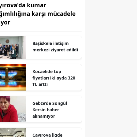
yırova'da kumar
Edirne
ğımlılığına karşı mücadele
Elazığ
iyor
Erzincan
Başiskele iletişim
Erzurum
merkezi ziyaret edildi
Eskişehir
Gaziantep
Kocaelide tüp
fiyatları iki ayda 320
Giresun
TL arttı
Gümüşhane
Gebze’de Songül
Hakkari
Kersin haber
alınamıyor
Hatay
Isparta
Çayırova ligde