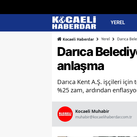
YEREL
Yerel
Darıca Bele
Kocaeli Haberdar
Darıca Belediy
anlaşma
Darıca Kent A.Ş. işçileri için
%25 zam, ardından enflasyon 
Kocaeli Muhabir
muhabir@kocaelihaberdar.com.tr