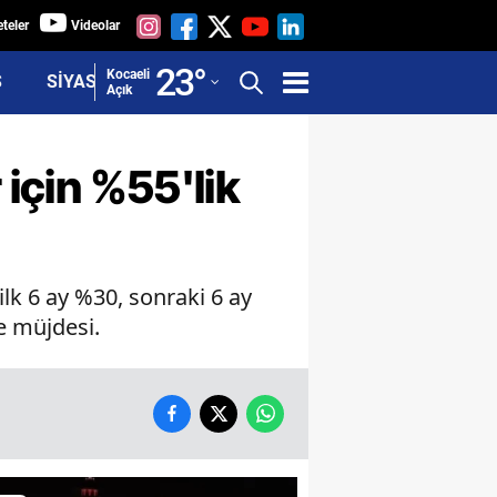
teler
Videolar
Adana
23
°
Kocaeli
Ş
SİYASET
Açık
Adıyaman
Afyonkarahisar
 için %55'lik
Ağrı
Amasya
 ilk 6 ay %30, sonraki 6 ay
Ankara
e müjdesi.
Antalya
Artvin
Aydın
Balıkesir